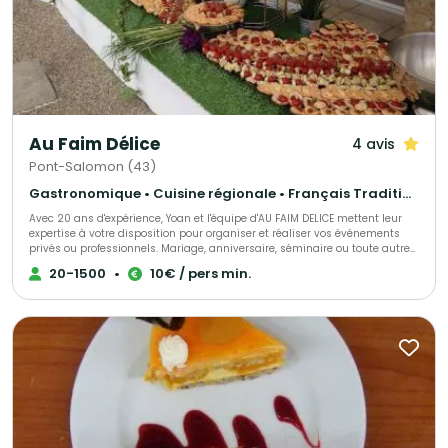
Au Faim Délice
4 avis
Pont-Salomon (43)
Gastronomique • Cuisine régionale • Français Traditionnel
Avec 20 ans d'expérience, Yoan et l'équipe d'AU FAIM DELICE mettent leur
expertise à votre disposition pour organiser et réaliser vos événements
privés ou professionnels. Mariage, anniversaire, séminaire ou toute autre
réception, nous vous accompagnons à chaque étape pour faire de votre
20-1500
•
10€ / pers min.
projet une réussite. AU FAIM DELICE, spécialiste de l'organisation de
mariages, propose une cuisine de qualité élaborée à partir de produits
frais et des réalisations fait maison. Notre équipe de professionnels
qualifiés et expérimentés s'engage à vous offrir une prestation sur-
mesure, avec des formules adaptées à tous les budgets. Faites confiance
à notre savoir-faire pour transformer votre réception en un moment
unique, inoubliable et riche en saveurs. Consultez notre page pour
découvrir nos services, et contactez notre Chef dès aujourd'hui pour une
expérience culinaire à la hauteur de vos attentes.