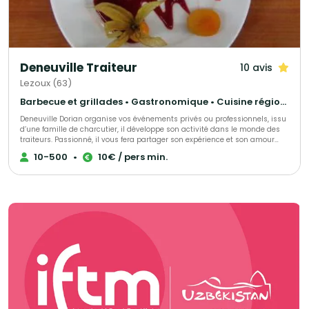
Deneuville Traiteur
10 avis
Lezoux (63)
Barbecue et grillades • Gastronomique • Cuisine régionale
Deneuville Dorian organise vos événements privés ou professionnels, issu
d’une famille de charcutier, il développe son activité dans le monde des
traiteurs. Passionné, il vous fera partager son expérience et son amour
des produits locaux. Réputé et reconnu, il réalisera votre événement à la
10-500
•
10€ / pers min.
perfection selon vos demandes et vos exigences.