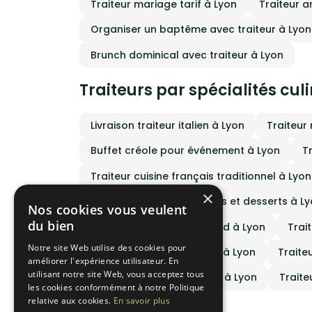
Traiteur mariage tarif à Lyon
Traiteur a
Organiser un baptême avec traiteur à Lyon
Brunch dominical avec traiteur à Lyon
Traiteurs par spécialités cul
Livraison traiteur italien à Lyon
Traiteur
Buffet créole pour événement à Lyon
T
Traiteur cuisine français traditionnel à Lyon
×
Traiteur cuisine pâtisseries et desserts à L
Nos cookies vous veulent
du bien
Traiteur cuisine street food à Lyon
Trai
Notre site Web utilise des cookies pour
Traiteur cuisine espagnol à Lyon
Traite
améliorer l'expérience utilisateur. En
utilisant notre site Web, vous acceptez tous
Traiteur cuisine portugais à Lyon
Traite
les cookies conformément à notre Politique
relative aux cookies.
En savoir plus