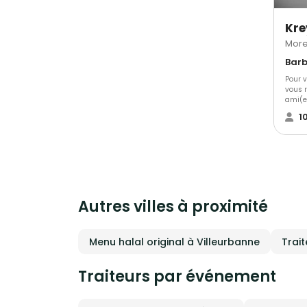
More
Barb
Pour 
vous r
ami(e)
perme
1
cockta
nouve
monde
ses pr
passi
cette 
jour J ! Vous proposant une cu
famili
Autres villes à proximité
produi
KREYO
voyag
conco
Menu halal original à Villeurbanne
Trait
pour 
types
antill
Traiteurs par événement
petit(
par vo