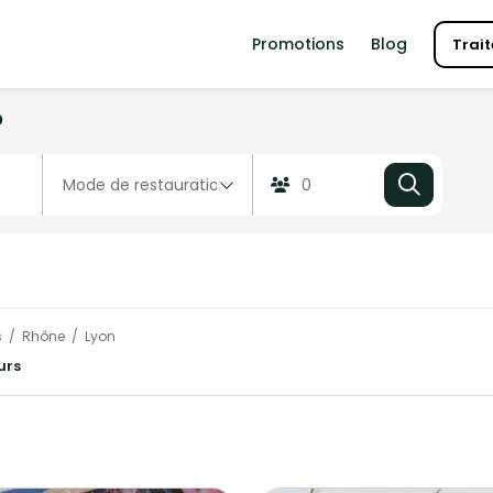
Promotions
Blog
Trait
?
s
Rhône
Lyon
urs