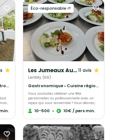
Éco-responsable 🌱
Les Jumeaux Authentiques
is
11 avis
Lentilly (69)
Français Traditionnel • Gastronomique • Cuisine régionale
Gastronomique • Cuisine régionale • Français Traditionnel
Vous souhaitez célébrer une fête
tout
personnelles ou professionnelle avec un
Anna
repas qui vous ressemble ? Vous désirez
e et
que chaque détail de votre menu soit
 min.
10-500
•
10€ / pers min.
réer
pensé avec vous ? Pour cela, faites appel
s.
aux services du traiteur Les Jumeaux
 de
Authentiques. Leur passion est de vous
nant
satisfaire en réalisant l'ensemble des mets
salés et sucrés à partir de produits frais et
sés
de saison, 100% faits maison et avec une