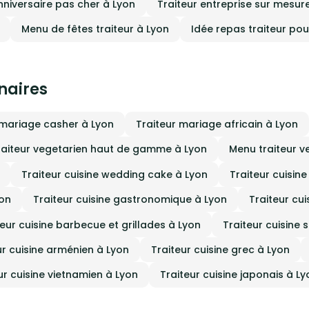
nniversaire pas cher à Lyon
Traiteur entreprise sur mesur
Menu de fêtes traiteur à Lyon
Idée repas traiteur po
inaires
 mariage casher à Lyon
Traiteur mariage africain à Lyon
raiteur vegetarien haut de gamme à Lyon
Menu traiteur v
Traiteur cuisine wedding cake à Lyon
Traiteur cuisin
yon
Traiteur cuisine gastronomique à Lyon
Traiteur cui
teur cuisine barbecue et grillades à Lyon
Traiteur cuisine 
ur cuisine arménien à Lyon
Traiteur cuisine grec à Lyon
ur cuisine vietnamien à Lyon
Traiteur cuisine japonais à Ly