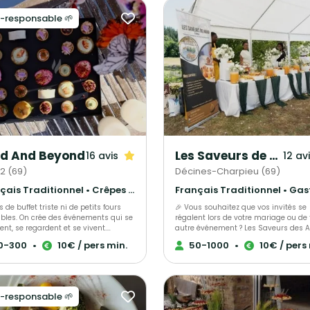
-responsable 🌱
d And Beyond
Les Saveurs de Anna Traiteur
16 avis
12 av
 2 (69)
Décines-Charpieu (69)
Français Traditionnel • Crêpes et galettes • Italien
as de buffet triste ni de petits fours
🎉 Vous souhaitez que vos invités se
ables. On crée des événements qui se
régalent lors de votre mariage ou de 
t, se regardent et se vivent.
autre événement ? Les Saveurs des 
ées ultra gourmandes, créations de
Traiteur met son savoir-faire culinair
0-300
•
10€ / pers min.
50-1000
•
10€ / pers
n, dressages qui claquent,
son expérience à votre service pour c
ions culinaires en live, plancha qui
des moments uniques et inoubliable
e, découpe minute, cocktails qui
Notre objectif : faciliter l’organisation
nt… tout est pensé pour faire réagir
votre événement en vous accompag
ités dès la première bouchée. Et si
avec passion, créativité et
-responsable 🌱
tes plutôt team repas assis : on gère
professionnalisme. 🍴 Services propo