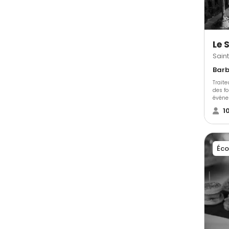
parte
collab
Saint
Traite
des f
événe
1
Éco