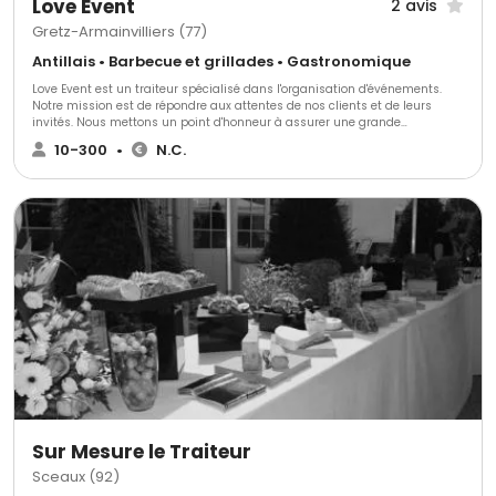
Love Event
2 avis
Gretz-Armainvilliers (77)
Antillais • Barbecue et grillades • Gastronomique
Love Event est un traiteur spécialisé dans l'organisation d'événements.
Notre mission est de répondre aux attentes de nos clients et de leurs
invités. Nous mettons un point d'honneur à assurer une grande
convivialité et à offrir un service de qualité. Vous pouvez nous faire
10-300
•
N.C.
confiance pour réaliser vos souhaits et satisfaire les plus fins gourmets.
Avec Love Event, vous êtes assurés d'un repas inoubliable !
Sur Mesure le Traiteur
Sceaux (92)