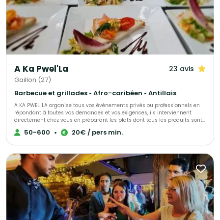
A Ka Pwel'La
23 avis
Gaillon (27)
Barbecue et grillades • Afro-caribéen • Antillais
A KA PWEL' LA organise tous vos événements privés ou professionnels en
répondant à toutes vos demandes et vos exigences, ils interviennent
directement chez vous en préparant les plats dont tous les produits sont
frais et antillais. Tout est personnalisable et ajustable selon vos envies.
50-600
•
20€ / pers min.