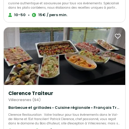
cuisine authentique et savoureuse pour tous vos événements. Spécialisé
dans les plats caribéens, nous élaborons des recettes uniques à partir
d’ingrédients de qualité, alliant savoir-faire et tradition. Offrez à vos
10-50
•
15€ / pers min.
convives une expérience culinaire inoubliable avec nos mets
délicieusement exotiques.
Clerence Traiteur
Villecresnes (94)
Barbecue et grillades • Cuisine régionale • Français Traditionnel
Clerence Restauration : Votre traiteur pour tous évènements dans le Val-
de-Marne et l'Est francilien! Patrick Clerence, chef passionné, vous reçoit
dans le domaine du Bois d'Auteuil, site d'exception à Villecresnes; mais se
déplace aussi sur le lieu de votre choix. Le Bois d'Auteuil est repris en main