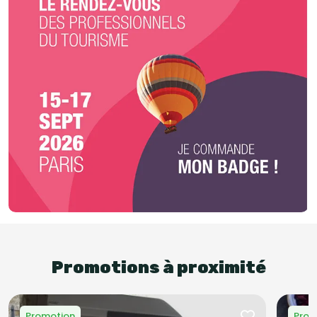
Promotions à proximité
Promotion
Prom