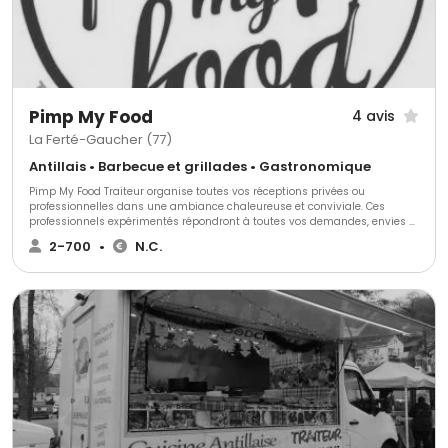
Pimp My Food
4 avis
La Ferté-Gaucher (77)
Antillais • Barbecue et grillades • Gastronomique
Pimp My Food Traiteur organise toutes vos réceptions privées ou
professionnelles dans une ambiance chaleureuse et conviviale. Ces
professionnels expérimentés répondront à toutes vos demandes, envies et
s’adapteront à toutes vos exigences pour réaliser exactement ce que vous
2-700
•
N.C.
souhaitez et faire de votre projet un moment inoubliable et unique.