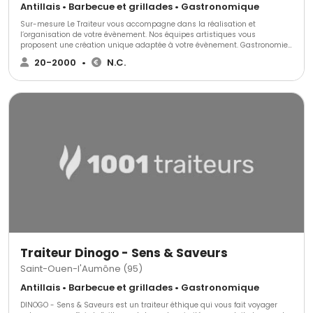
Antillais • Barbecue et grillades • Gastronomique
Sur-mesure Le Traiteur vous accompagne dans la réalisation et
l’organisation de votre évènement. Nos équipes artistiques vous
proposent une création unique adaptée à votre évènement. Gastronomie,
sommellerie, scénographie, décoration florale, art de la table… tout est
20-2000
•
N.C.
pensé avec précision. Une formule personnalisée peut vous être proposée
afin de répondre à vos besoins. Spécialisé dans la réalisation
d’animations culinaires très tendances en complément de votre cocktail.
Nous adaptons nos créations culinaires à la recherche de l’émotion et du
raffinement. C’est aussi ça être un traiteur Sur-mesure. De plus, nous
travaillons essentiellement avec des fournisseurs de prestige, des
produits d’exception frais et de saisons, qui sont pour nous le gage d’une
cuisine responsable.
Traiteur Dinogo - Sens & Saveurs
Saint-Ouen-l'Aumône (95)
Antillais • Barbecue et grillades • Gastronomique
DINOGO - Sens & Saveurs est un traiteur éthique qui vous fait voyager