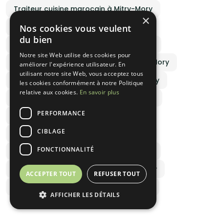
Traiteur cuisine marocain à Mitry-Mory
×
Traiteur cuisine ivoirien à Mitry-Mory
Nos cookies vous veulent
du bien
Traiteur cuisine congolais à Mitry-Mory
Notre site Web utilise des cookies pour
Traiteur cuisine afro-caribéen à Mitry-Mory
améliorer l'expérience utilisateur. En
utilisant notre site Web, vous acceptez tous
Traiteur cuisine réunionnais à Mitry-Mory
les cookies conformément à notre Politique
relative aux cookies.
En savoir plus
Traiteur cuisine malgache à Mitry-Mory
PERFORMANCE
Traiteur cuisine grec à Mitry-Mory
CIBLAGE
Traiteur cuisine mexicain à Mitry-Mory
FONCTIONNALITÉ
Traiteur cuisine portugais à Mitry-Mory
Traiteur cuisine vietnamien à Mitry-Mory
ACCEPTER TOUT
REFUSER TOUT
Traiteur cuisine arménien à Mitry-Mory
AFFICHER LES DÉTAILS