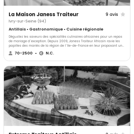
La Maison Janess Traiteur
9 avis
Ivry-sur-Seine (94)
Antillais • Gastronomique • Cuisine régionale
Dégustez les saveurs des spécialités culinaires africaines pour un repas
de mariage d´exception. Depuis 2009, Janess Traiteur Africain ravie les
papilles des mariés de la région de l´Ile-de-France en leur proposant un
voyage vers des arômes raffinés pour une prestation à la carte ou clef en
70-2500
•
N.C.
mains.