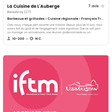
La Cuisine de L'Auberge
7 avis
Beaubray (27)
Barbecue et grillades • Cuisine régionale • Français Traditionnel
Chez nous, chaque plat raconte une histoire. Depuis plus de 10 ans, nous
avons fait du goût et de l’engagement notre signature. Que ce soit pour
un mariage, un anniversaire, une réunion professionnelle ou un
séminaire, la cuisine de l’Auberge vous accompagne pour créer des
10-200
•
N.C.
moments gourmands et conviviaux, dans toute la Normandie et l'île de
France. Nous vous proposons des menus sur mesure, alliant le meilleur
de la cuisine traditionnelle, des plats familiaux ou des saveurs exotiques,
pour s’adapter à toutes vos envies culinaires. Nous réalisons aussi, dans
notre domaine privé, L'Auberge de la comtesse, des événements "clé en
main" avec salle de réception, jardin paysager, hébergements, repas et
coordination. N'hésitez pas à consulter la fiche de notre propriété
"l'Auberge de la comtesse" à Beaubray sur 1001salles