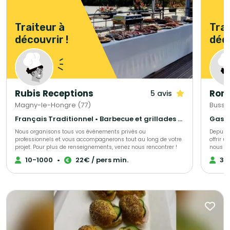
Traiteur à
Trai
découvrir !
déco
Rubis Receptions
Roma
5 avis
Magny-le-Hongre (77)
Bussy
Français Traditionnel • Barbecue et grillades • Gastronomique
Nous organisons tous vos événements privés ou
Depuis 
professionnels et vous accompagnerons tout au long de votre
offrir 
projet. Pour plus de renseignements, venez nous rencontrer !
nous fo
prépara
10-1000
•
22€ / pers min.
30
auprès 
irréproc
évèneme
attacho
occasio