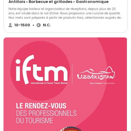
Antillais • Barbecue et grillades • Gastronomique
Notre équipe traiteur et organisateur de réceptions, depuis plus de 25
ans, est située dans le val d’Oise. Nous proposons une cuisine de qualité.
Nos mets sont préparés à partir de produits frais, sélectionnés auprès de
nos fournisseurs. Notre pâtissier est Meilleur Ouvrier de France. Nos
10-1500
•
N.C.
accords mets et vins ont été établis par un meilleur sommelier de France
et du Monde. Laissez-vous guider par le savoir-faire et la créativité de
Basilic Traiteur.