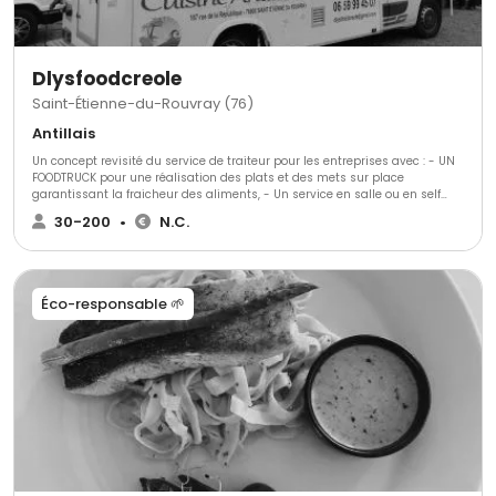
Dlysfoodcreole
Saint-Étienne-du-Rouvray (76)
Antillais
Un concept revisité du service de traiteur pour les entreprises avec : - UN
FOODTRUCK pour une réalisation des plats et des mets sur place
garantissant la fraicheur des aliments, - Un service en salle ou en self
pour la rapidité et l efficacité , - Une prestation dans un cadre et décors
30-200
•
N.C.
exotique . - Une cuisine des Antilles avec des produits de qualité
provenant de la MARTINIQUE et de la GUADELOUPE appréciée de tous - Une
disponibilité tout au long de l'année et un service garanti !!!
Éco-responsable 🌱