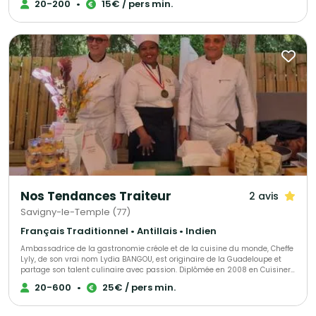
20-200
•
15€ / pers min.
par Clerence Restauration depuis Juillet 2007.
Nos Tendances Traiteur
2 avis
Savigny-le-Temple (77)
Français Traditionnel • Antillais • Indien
Ambassadrice de la gastronomie créole et de la cuisine du monde, Cheffe
Lyly, de son vrai nom Lydia BANGOU, est originaire de la Guadeloupe et
partage son talent culinaire avec passion. Diplômée en 2008 en Cuisiner
cursus adulte avec une Mention Complémentaire Traiteur, elle enchante
20-600
•
25€ / pers min.
les palais depuis des années. Lors du voyage culinaire "DOM TOM et
insulaires" organisé par Kissina Roots le 31 janvier 2019, elle a
impressionné les convives de l'ambassade du Congo. Depuis le 6