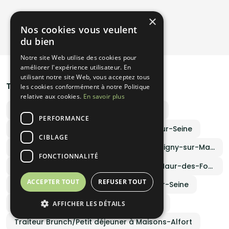
créativité exceptionnelle et leur sens du détail, ils imaginent
des menus sur mesure, gourmands et élégants, pour
×
transformer chaque repas en un moment convivial et
Voir plus de promotions
Nos cookies vous veulent
mémorable.
du bien
Notre site Web utilise des cookies pour
améliorer l'expérience utilisateur. En
utilisant notre site Web, vous acceptez tous
Traiteurs par ville
les cookies conformément à notre Politique
relative aux cookies.
En savoir plus
Traiteur Brunch/Petit déjeuner à Créteil
PERFORMANCE
Traiteur Brunch/Petit déjeuner à Vitry-sur-Seine
CIBLAGE
Traiteur Brunch/Petit déjeuner à Champigny-sur-Marne
FONCTIONNALITÉ
Traiteur Brunch/Petit déjeuner à Saint-Maur-des-Fossés
ACCEPTER TOUT
REFUSER TOUT
Traiteur Brunch/Petit déjeuner à Ivry-sur-Seine
Traiteur Brunch/Petit déjeuner à Villejuif
AFFICHER LES DÉTAILS
Traiteur Brunch/Petit déjeuner à Maisons-Alfort