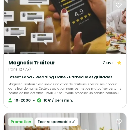
notre équipe met son expertise et sa passion au service de vos plus
beaux moments.
Magnolia Traiteur
7 avis
Paris 12 (75)
Street Food • Wedding Cake • Barbecue et grillades
Magnolia Traiteur c’est une association de traiteurs spécialisés chacun
dans leur domaine. Cette association nous permet de mutualiser certains
postes de nos activités TRAITEUR pour vous proposer un service beaucoup
plus performant à tous les niveaux, LES AVANTAGES pour mieux vous
10-2000
•
10€ / pers min.
servir : - Un standard commun pour une réponse immédiate à vos
demandes de devis - Des partenaires sélectionnés qui pourront répondre
à toutes vos demandes complémentaires sur le devis « multi-choix » que
nous vous enverrons. - Une qualité de produits irréprochables (consulter
les centaines d’avis de nos clients sur Magnolia Traiteur) - Les achats de
Promotion
Éco-responsable 🌱
matières premières de base mutualisées pour des coûts optimisés sur
nos devis - Des frais de publicité partagés pour descendre nos charges