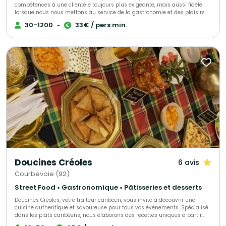
compétences à une clientèle toujours plus exigeante, mais aussi fidèle
lorsque nous nous mettons au service de la gastronomie et des plaisirs
gourmands. L’art de bien vous servir réside dans la recherche
30-1200
•
33€ / pers min.
permanente du juste équilibre entre la qualité de nos produits et la mise
en scène que nous pouvons vous proposer dans le cadre de vos
réceptions. Aujourd’hui, notre démarche est de travailler avec des
fournisseurs locaux en circuit court, qui travaille avec une agriculture
raisonnée pour réduire notre impact carbone. Ces produits synonymes de
qualité, des produits sélectionnés pour leur valeur organoleptique, mais
aussi environnementale et sanitaire, puisque notre rôle est de vous
proposer le meilleur, en participant à la pérennisation de l’activité des
producteurs qui font ce choix. Nous avons pris la mesure de vos exigences
et chaque compétence d’Aux Jardins des Sens sera dédiée à la pleine
réussite de vos événements ou de vos opérations de communication.
Doucines Créoles
6 avis
Courbevoie (92)
Street Food • Gastronomique • Pâtisseries et desserts
Doucines Créoles, votre traiteur caribéen, vous invite à découvrir une
cuisine authentique et savoureuse pour tous vos événements. Spécialisé
dans les plats caribéens, nous élaborons des recettes uniques à partir
d’ingrédients de qualité, alliant savoir-faire et tradition. Offrez à vos