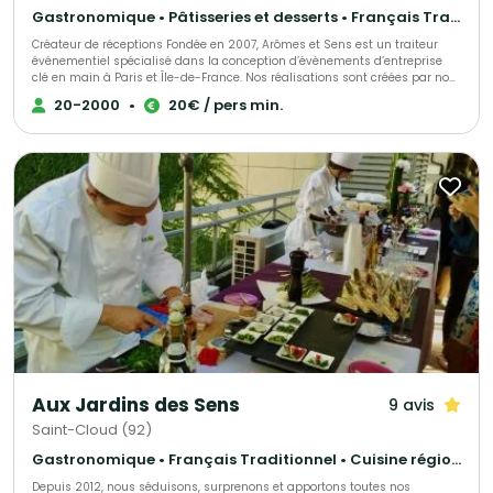
Gastronomique • Pâtisseries et desserts • Français Traditionnel
Créateur de réceptions Fondée en 2007, Arômes et Sens est un traiteur
événementiel spécialisé dans la conception d’évènements d’entreprise
clé en main à Paris et Île-de-France. Nos réalisations sont créées par nos
Chefs et exclusivement conçues dans nos ateliers à Sèvres, avec de
20-2000
•
20€ / pers min.
produits frais. La sélection rigoureuse de nos produits nous permet de
vous proposer des mets fidèles à l’authenticité des goûts avec des
saveurs de saison. Une attention particulière est portée à l’art de la table
et à la décoration afin de créer une harmonie avec les mets et les vins
proposés. Nous privilégions la sobriété et l’élégance dans la présentation
de nos buffets. Les valeurs qui animent nos équipes sont l’écoute, la
réactivité dans le conseil ou l’accompagnement de votre projet, le goût du
travail bien fait et l’exigence du service rendu. Bienvenue chez Arômes &
Sens ! Pierre LIGNON Fondateur
Aux Jardins des Sens
9 avis
Saint-Cloud (92)
Gastronomique • Français Traditionnel • Cuisine régionale
Depuis 2012, nous séduisons, surprenons et apportons toutes nos