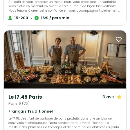
Au-delà de vous proposer un menu, nous vous proposons un véritable
savoir-être en mettant en avant le côté humain de façon bienveillante.
Nous tenons à créer cette confiance en vous accompagnant pleinement
afin que vous puissiez être sereins le jour de réception. Il est
15-200
•
15€ / pers min.
indispensable que vous vous sentiez écoutés et dirigés si nécessaire. Ces
valeurs feront la différence et nous y tenons énormément.
Le 17.45 Paris
3 avis
Paris 9 (75)
Français Traditionnel
Le 17.45, c’est l’art de partager de bons produits dans une ambiance
conviviale et chaleureuse. Notre service traiteur met à l’honneur le
meilleur des planches de fromages et de charcuteries, élaborées à partir