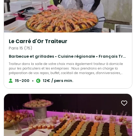
unique et inoubliable.
Le Carré d'Or Traiteur
Paris 15 (75)
Barbecue et grillades • Cuisine régionale • Français Traditionnel
Traiteur dans la salle de votre choix mais également traiteur à domicile
pour les particuliers et les entreprises : Nous prendrons en charge la
préparation de vos repas, buffet, cocktail de mariages, d'anniversaires,
d'entrepises, ou simplement une livraison de votre met à domicile, sur
15-200
•
12€ / pers min.
votre lieu de travail ou de votre choix. Nous sélectionnons nos produits
avec le plus grand soin pour vous élaborer des univers gustatifs variés.
Qualité, fraîcheur et originalité sont les convictions qui nous animent.
Notre cuisine authentique vous régalera et surprendra les plus fin
gourmet. N'hésitez pas à faire appel à nos services ! Spécialistes de
demandes de dernières minutes, nous saurons assurer votre événement
tel que : anniversaire surprise, deuil, fête de naissance et autres.