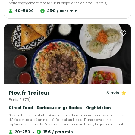
Notre engagement repose sur la préparation de produits frais,
majoritairement sélectionnés auprès de producteurs locaux, afin de
40-5000
•
25€ / pers min.
garantir une qualité irréprochable. En tant que traiteur pour particuliers et
évènements professionnels en Ile-de-Fance, nous nous attachons à
proposer des formules adaptées à chaque occasion et à chaque budget.
Plov.fr Traiteur
5 avis
Paris 2 (75)
Street Food • Barbecue et grillades • Kirghizistan
Service traiteur ouzbek — Asie centrale Nous proposons un service traiteur
d’Asie centrale clé en main à Paris et en Île-de-France, avec une
expérience unique : le Plov cuisiné sur place au kazan, la grande marmite
traditionnelle, devant vos invités. 🔥 Un véritable show culinaire Nos chefs
20-250
•
15€ / pers min.
cuisinent à feu ouvert, selon la recette traditionnelle. La cuisson lente, les