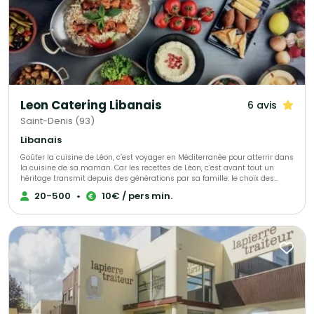
Leon Catering Libanais
6 avis
Saint-Denis (93)
Libanais
Goûter la cuisine de Léon, c’est voyager en Méditerranée pour atterrir dans
la cuisine de sa maman. Car les recettes de Léon, c‘est avant tout un
héritage transmit depuis des générations par sa famille: le choix des
ingrédients, la patience de laisser mijoter et surtout, la passion et l‘amour
20-500
•
10€ / pers min.
du bien manger ! Ce que Leon propose, c‘est une cuisine familiale, des
menus élaborés avec gourmandise pour sa famille et ses amis, avec en
héritage ses origines arméniennes et libanaises.