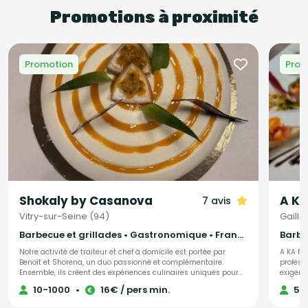
Promotions à proximité
Promotion
Prom
Shokaly by Casanova
A Ka
7 avis
Vitry-sur-Seine (94)
Gaillo
Barbecue et grillades • Gastronomique • Français Traditionnel
Barbec
Notre activité de traiteur et chef à domicile est portée par
A KA PW
Benoît et Shorena, un duo passionné et complémentaire.
profess
Ensemble, ils créent des expériences culinaires uniques pour
exigenc
vos événements privés ou professionnels. Leur cuisine met à
préparan
10-1000
•
16€ / pers min.
50
l’honneur des produits frais et de saison, soigneusement
Tout es
sélectionnés pour garantir qualité et authenticité. Grâce à leur