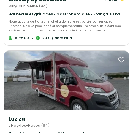
Vitry-sur-Seine (94)
Barbecue et grillades • Gastronomique • Français Traditionnel
Notre activité de traiteur et chef à domicile est portée par Benoît et
Shorena, un duo passionné et complémentaire. Ensemble, ils créent des
expériences culinaires uniques pour vos événements privés ou
professionnels. Leur cuisine met à l’honneur des produits frais et de
10-500
•
20€ / pers min.
saison, soigneusement sélectionnés pour garantir qualité et authenticité.
Grâce à leur créativité exceptionnelle et leur sens du détail, ils imaginent
des menus sur mesure, gourmands et élégants, pour transformer chaque
repas en un moment convivial et mémorable.
Laziza
L'Haÿ-les-Roses (94)