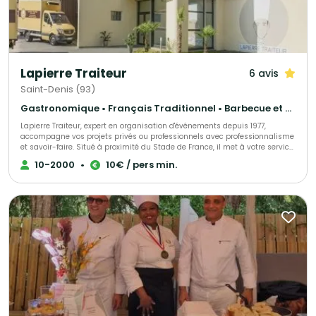
Lapierre Traiteur
6 avis
Saint-Denis (93)
Gastronomique • Français Traditionnel • Barbecue et grillades
Lapierre Traiteur, expert en organisation d'événements depuis 1977,
accompagne vos projets privés ou professionnels avec professionnalisme
et savoir-faire. Situé à proximité du Stade de France, il met à votre service
une cuisine traditionnelle et d'exception, élaborée à partir de produits frais
10-2000
•
10€ / pers min.
et locaux. Grâce à une équipe de collaborateurs expérimentés, Lapierre
Traiteur garantit une prestation culinaire de qualité. Acteur engagé, il
soutient activement l'emploi à travers ses initiatives associatives et
sociales.