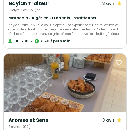
Naylan Traiteur
3 avis
Claye-Souilly (77)
Marocain • Algérien • Français Traditionnel
Naylan Traiteur & Salle vous propose une expérience culinaire raffinée et
conviviale, alliant cuisine française, orientale ou indienne. Notre concept
s’adapte à toutes vos envies grâce à des formats variés : buffet généreux,
cocktail dînatoire élégant ou service personnalisé. Notre espace
10-500
•
35€ / pers min.
modulable et notre équipe attentive accompagnent aussi bien vos
événements privés (mariage, anniversaire, fiançailles, baptême) que vos
réceptions professionnelles (séminaires, cocktails d’entreprise, soirées
privées). Chez Naylan, chaque événement est pensé sur mesure, du choix
des saveurs à la mise en scène, pour créer un moment unique et
mémorable.
Arômes et Sens
3 avis
Sèvres (92)