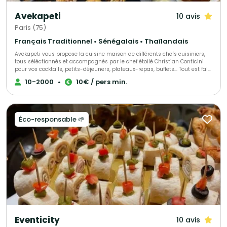
Avekapeti
10 avis
Paris (75)
Français Traditionnel • Sénégalais • Thaïlandais
Avekapeti vous propose la cuisine maison de différents chefs cuisiniers,
tous séléctionnés et accompagnés par le chef étoilé Christian Conticini
pour vos cocktails, petits-déjeuners, plateaux-repas, buffets... Tout est fait
maison, avec des produits frais, de saison livré en contenants
10-2000
•
10€ / pers min.
réutilisables 0 déchet ou recyclables en véhicules éléctriques. Du buffet
bonne franquette au semi-gastro en passant par l'animation culinaire ou
le bar à cocktail nous pourrons vous allouer le bon chef selon vos envies
et votre budget !
Éco-responsable 🌱
Eventicity
10 avis