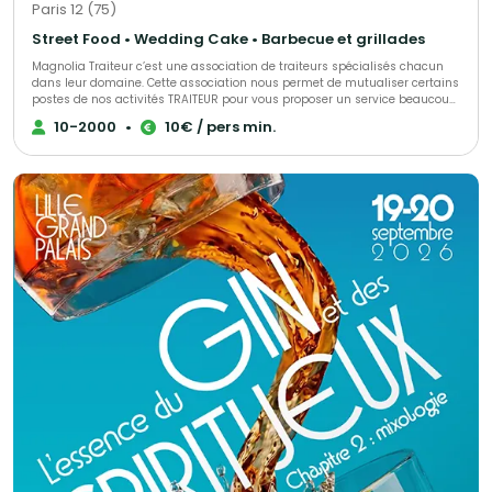
Paris 12 (75)
Street Food • Wedding Cake • Barbecue et grillades
Magnolia Traiteur c’est une association de traiteurs spécialisés chacun
dans leur domaine. Cette association nous permet de mutualiser certains
postes de nos activités TRAITEUR pour vous proposer un service beaucoup
plus performant à tous les niveaux, LES AVANTAGES pour mieux vous
10-2000
•
10€ / pers min.
servir : - Un standard commun pour une réponse immédiate à vos
demandes de devis - Des partenaires sélectionnés qui pourront répondre
à toutes vos demandes complémentaires sur le devis « multi-choix » que
nous vous enverrons. - Une qualité de produits irréprochables (consulter
les centaines d’avis de nos clients sur Magnolia Traiteur) - Les achats de
matières premières de base mutualisées pour des coûts optimisés sur
nos devis - Des frais de publicité partagés pour descendre nos charges
fixes et vous proposer les meilleurs tarifs. - Une offre plus large avec un
seul interlocuteur « Magnolia Traiteur» - Des devis complet avec grâce à
nos partenaires « complémentaires » et spécialistes de l’événementiel,
avec toutes les options en complément que vous désirerez comme : Un
lieu, du matériel de location, de la sonorisation, du personnel de service,
un DJ, un photobooth, une location de verre, des jeux de lumières, etc… - Et
pour finir et surtout grâce à tout cela, vous l’aurez compris …des tarifs
attractifs pour la réalisation de votre événement !!! Magnolia Traiteur c’est
la réalisation de plus de 300 événements chaque année ! Nous vous
invitons à consulter notre site Magnolia Traiteur ou à nous téléphoner
directement pour vous rendre compte de notre efficacité et des choix
multiples que nous vous proposons ! QUELQUES EXEMPLES de ce que nous
pouvons vous apporter : Un buffet traditionnel avec quelques plateaux de
sushis, et un photobooth sur le même devis c’est possible Un repas assis
à table avec tout le personnel pour un service impeccable et du matériel