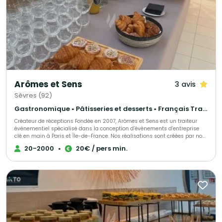
Arômes et Sens
3 avis
Sèvres (92)
Gastronomique • Pâtisseries et desserts • Français Traditionnel
Créateur de réceptions Fondée en 2007, Arômes et Sens est un traiteur
événementiel spécialisé dans la conception d’évènements d’entreprise
clé en main à Paris et Île-de-France. Nos réalisations sont créées par nos
Chefs et exclusivement conçues dans nos ateliers à Sèvres, avec de
20-2000
•
20€ / pers min.
produits frais. La sélection rigoureuse de nos produits nous permet de
vous proposer des mets fidèles à l’authenticité des goûts avec des
saveurs de saison. Une attention particulière est portée à l’art de la table
et à la décoration afin de créer une harmonie avec les mets et les vins
proposés. Nous privilégions la sobriété et l’élégance dans la présentation
de nos buffets. Les valeurs qui animent nos équipes sont l’écoute, la
réactivité dans le conseil ou l’accompagnement de votre projet, le goût du
travail bien fait et l’exigence du service rendu. Bienvenue chez Arômes &
Sens ! Pierre LIGNON Fondateur