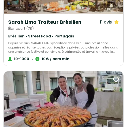
Sarah Lima Traiteur Brésilien
11 avis
Élancourt (78)
Brésilien • Street Food • Portugais
Depuis 20 ans, SARAH LIMA, spécialisée dans la cuisine brésilienne,
organise et réalise toutes vos réceptions privées ou professionnelles dans
une ambiance festive et conviviale. Expérimentée et travaillant avec la
passion de son métier, elle saura être à votre écoute pour répondre à
10-1000
•
10€ / pers min.
toutes vos demandes et s’adaptera à toutes vos exigences. Elle vous
proposera diverses prestations comme des ateliers samba… Pour plus de
renseignements, rencontrez-la !