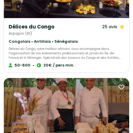
Délices du Congo
25 avis
Arpajon (91)
Congolais • Antillais • Sénégalais
Délices du Congo, votre traiteur africain, vous accompagne dans
l’organisation de vos événements professionnels et privés en Île-de-
France et à l’étranger. Spécialiste des saveurs du Congo et des Antilles,
nous mettons également à l’honneur les délices culinaires de toute
50-600
•
20€ / pers min.
l’Afrique. Notre objectif : faire de votre projet une réussite totale, en vous
offrant une expérience gastronomique authentique et unique. Nos
prestations incluent : - La livraison de nos spécialités congolaises
directement à domicile. - L'animation d'ateliers culinaires, adaptés aux
amateurs comme aux experts. - Des services sur mesure dédiés aux
entreprises. Faites appel à Délices du Congo pour un voyage gustatif
inoubliable aux saveurs africaines.