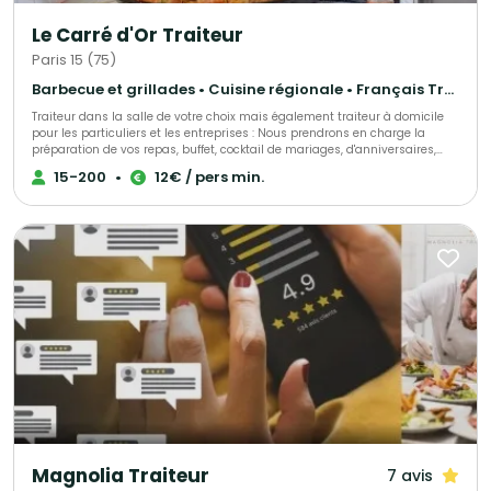
Le Carré d'Or Traiteur
Paris 15 (75)
Barbecue et grillades • Cuisine régionale • Français Traditionnel
Traiteur dans la salle de votre choix mais également traiteur à domicile
pour les particuliers et les entreprises : Nous prendrons en charge la
préparation de vos repas, buffet, cocktail de mariages, d'anniversaires,
d'entrepises, ou simplement une livraison de votre met à domicile, sur
15-200
•
12€ / pers min.
votre lieu de travail ou de votre choix. Nous sélectionnons nos produits
avec le plus grand soin pour vous élaborer des univers gustatifs variés.
Qualité, fraîcheur et originalité sont les convictions qui nous animent.
Notre cuisine authentique vous régalera et surprendra les plus fin
gourmet. N'hésitez pas à faire appel à nos services ! Spécialistes de
demandes de dernières minutes, nous saurons assurer votre événement
tel que : anniversaire surprise, deuil, fête de naissance et autres.
Magnolia Traiteur
7 avis