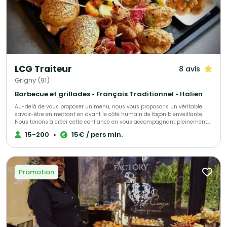
LCG Traiteur
8 avis
Grigny (91)
Barbecue et grillades • Français Traditionnel • Italien
Au-delà de vous proposer un menu, nous vous proposons un véritable
savoir-être en mettant en avant le côté humain de façon bienveillante.
Nous tenons à créer cette confiance en vous accompagnant pleinement
afin que vous puissiez être sereins le jour de réception. Il est
15-200
•
15€ / pers min.
indispensable que vous vous sentiez écoutés et dirigés si nécessaire. Ces
valeurs feront la différence et nous y tenons énormément.
Promotion