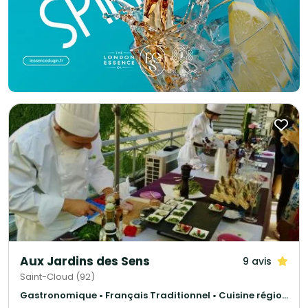
pour passer une vidéo sur le même devis c’est possible ! Pour un
événement communautaire, avec un buffet antillais pour 90 personnes et
avec en complément une proposition traiteur français pour 50 personnes
sur le même devis, c’est possible ! Un cocktail pour un anniversaire à petit
prix, avec un DJ et toutes les lumières sur le même devis c’est possible !
Une péniche à petit prix pour recevoir vos invités autour d’un cocktail
correspondant exactement à vos attentes sur le même devis c’est
possible ! Pour un mariage mixte une demande de cocktail asiatique et
libanais avec tout le mobilier à la location sur le même devis c’est
possible ! Magnolia Traiteur c’est la garantie d’un événement réussi à
tous les niveaux et à petit prix ! Magnolia Traiteur propose ses services sur
toute l'Ile-de-France. Plus de 500 avis clients sur notre site Magnolia For
Event !
Aux Jardins des Sens
9 avis
Saint-Cloud (92)
Gastronomique • Français Traditionnel • Cuisine régionale