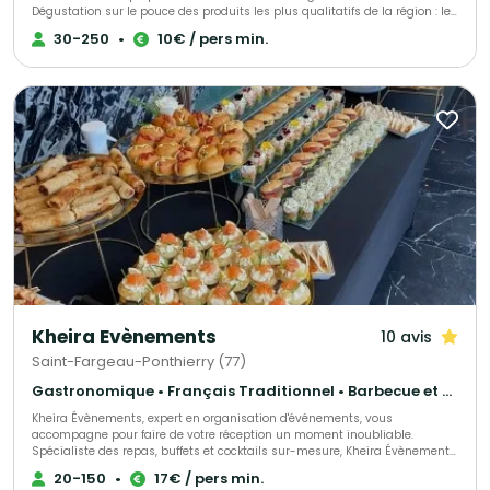
Dégustation sur le pouce des produits les plus qualitatifs de la région : les
crêpes, les galettes, le caramel beurre salé… Toutes nos pâtes sont
30-250
•
10€ / pers min.
élaborées par nos soins. Restauration rapide…Oui, mais avec une cuisine
faite maison. Très loin des offres industrielles & aseptisées. Les menus
sont sains, équilibrés et gourmands.
Kheira Evènements
10 avis
Saint-Fargeau-Ponthierry (77)
Gastronomique • Français Traditionnel • Barbecue et grillades
Kheira Évènements, expert en organisation d'événements, vous
accompagne pour faire de votre réception un moment inoubliable.
Spécialiste des repas, buffets et cocktails sur-mesure, Kheira Évènements
régale vos papilles et celles de vos convives avec des plats savoureux et
20-150
•
17€ / pers min.
personnalisés. Travaillant uniquement avec des produits frais, Kheira