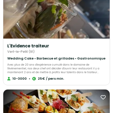
L'Evidence traiteur
Vert-le-Petit (91)
Wedding Cake • Barbecue et grillades • Gastronomique
Avec plus de 20 ans d'expérience cumulé dans le domaine de
l'évènementiel, nos deux chef ont décider d'ouvrir leur restaurant il y a
maintenant 2 ans et de mettre à profits leur talents dans le traiteur
évènementiel afin de vous accompagner lors de vos évènements.
10-3000
•
25€ / pers min.