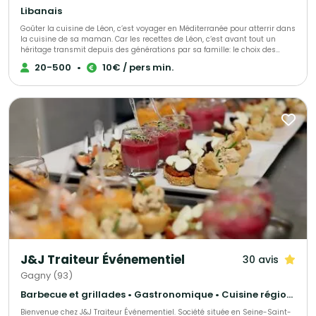
Libanais
Goûter la cuisine de Léon, c’est voyager en Méditerranée pour atterrir dans
la cuisine de sa maman. Car les recettes de Léon, c‘est avant tout un
héritage transmit depuis des générations par sa famille: le choix des
ingrédients, la patience de laisser mijoter et surtout, la passion et l‘amour
20-500
•
10€ / pers min.
du bien manger ! Ce que Leon propose, c‘est une cuisine familiale, des
menus élaborés avec gourmandise pour sa famille et ses amis, avec en
héritage ses origines arméniennes et libanaises.
J&J Traiteur Événementiel
30 avis
Gagny (93)
Barbecue et grillades • Gastronomique • Cuisine régionale
Bienvenue chez J&J Traiteur Événementiel. Société située en Seine-Saint-