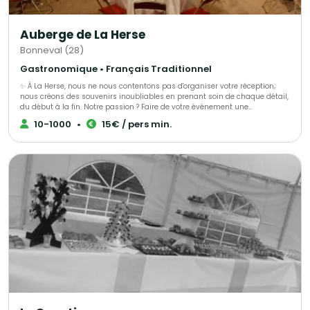
Auberge de La Herse
Bonneval (28)
Gastronomique • Français Traditionnel
✨ À La Herse, nous ne nous contentons pas d'organiser votre réception;
nous créons des souvenirs inoubliables en prenant soin de chaque détail,
du début à la fin. Notre passion ? Faire de votre événement une
célébration époustouflante qui restera gravée dans les mémoires ! 🌟 L'
10-1000
•
15€ / pers min.
Atelier Traiteur, votre expert dédié en organisation d'événements depuis
plus de 30 ans, bénéficiez d'un accompagnement personnalisé et d'une
écoute attentive à chaque étape de votre projet. Nous sommes là pour
transformer vos rêves en réalité, avec une touche de magie à chaque
moment !