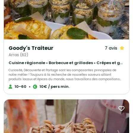
Goody's Traiteur
7 avis
Arras (62)
Cuisine régionale • Barbecue et grillades • Crêpes et galettes
Curiosité, Découverte et Partage sont les composantes principales de
notre métier ! Toujours à la recherche de nouvelles saveurs alliant
produits locaux et épices du monde, nous travaillons des compositions
pour vous offrir des moments inédits de partage entre amis ou en famille.
10-60
•
10€ / pers min.
En partenariat avec des producteurs locaux de qualité, nous aimons vous
faire découvrir une nouvelle façon de bien manger. Avec plus de 160
créations à notre actif, vous pouvez choisir une de nos formules ou nous
contacter pour créer la votre ensemble.