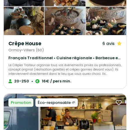
Crêpe House
6 avis
Ormoy-Villers (60)
Français Traditionnel • Cuisine régionale • Barbecue et grillades
Le Crêpier Traiteur organise tous vos événements privés ou professionnels,
concept original (réalisation galettes et crêpes garnies devant vous). Ils
interviennent directement dans le lieu que vous aurez choisi. Ils
proposent un large choix de produits.
20-250
•
16€ / pers min.
Promotion
Éco-responsable 🌱