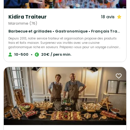
faire de votre événement un moment aussi délicieux qu’inoubliable.
Kidira Traiteur
18 avis
Maromme (76)
Barbecue et grillades • Gastronomique • Français Traditionnel
Depuis 2013, notre service traiteur et organisation propose des produits
frais et faits maison. Surprenez vos invités avec une cuisine
gastronomique riche en saveurs. Préparez-vous pour un voyage culinaire
inoubliable.
10-500
•
20€ / pers min.