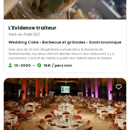
L'Evidence traiteur
Vert-le-Petit (91)
Wedding Cake • Barbecue et grillades • Gastronomique
Avec plus de 20 ans d'expérience cumulé dans le domaine de
l'évènementiel, nos deux chef ont décider d'ouvrir leur restaurant il y a
maintenant 2 ans et de mettre à profits leur talents dans le traiteur
évènementiel afin de vous accompagner lors de vos évènements.
10-3000
•
16€ / pers min.