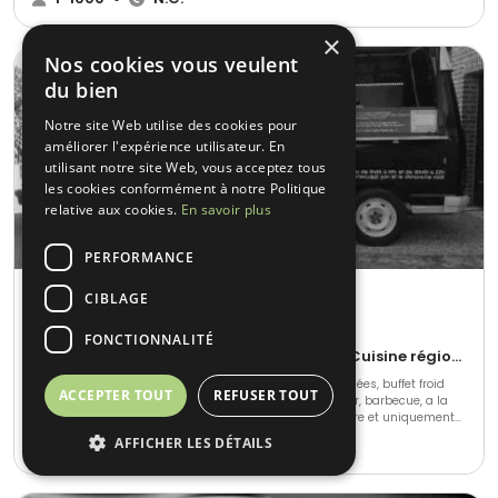
culinaires de qualité. Contactez-nous dès aujourd'hui et faites confiance à
Gustine's Traiteur pour votre évènement.
×
Nos cookies vous veulent
du bien
Notre site Web utilise des cookies pour
améliorer l'expérience utilisateur. En
utilisant notre site Web, vous acceptez tous
les cookies conformément à notre Politique
relative aux cookies.
En savoir plus
PERFORMANCE
Aux Folie's Burger
CIBLAGE
Warneton (59)
FONCTIONNALITÉ
Barbecue et grillades • Gastronomique • Cuisine régionale
Nous réalisons pour tous les goûts, des prestations variées, buffet froid
ACCEPTER TOUT
REFUSER TOUT
chaud, cocktail dînatoire, plancha, atelier crêpes, burger, barbecue, a la
fois traditionnelle et élaborée ,bar a bonbons, sur mesure et uniquement
des produits frais. Sans oublier notre fameux Food Truck de Burgers fait
AFFICHER LES DÉTAILS
20-1000
•
N.C.
maison qui se déplace chez vous ou sur votre lieu de travail pour votre
plus grand plaisir.