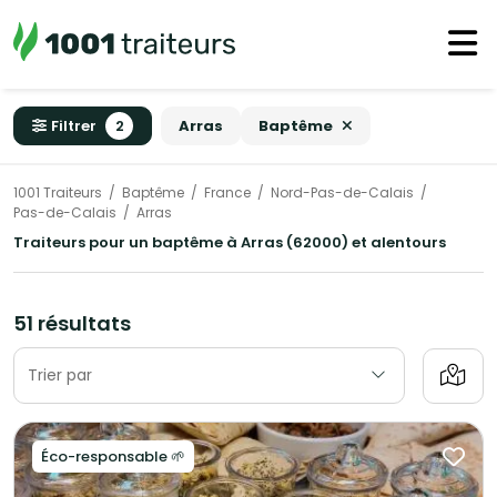
Filtrer
2
Arras
Baptême
1001 Traiteurs
Baptême
France
Nord-Pas-de-Calais
Pas-de-Calais
Arras
Traiteurs pour un baptême à Arras (62000) et alentours
51 résultats
Trier par
Éco-responsable 🌱