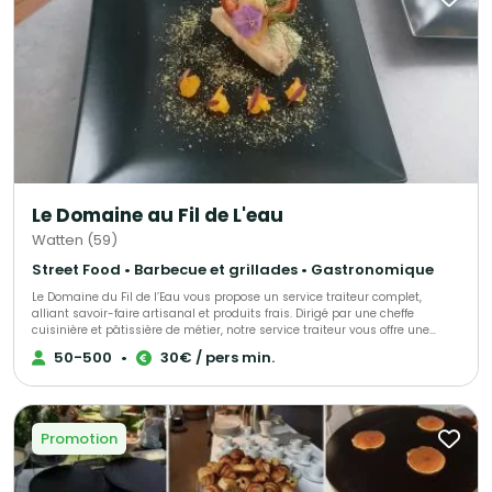
Le Domaine au Fil de L'eau
Watten (59)
Street Food • Barbecue et grillades • Gastronomique
Le Domaine du Fil de l’Eau vous propose un service traiteur complet,
alliant savoir-faire artisanal et produits frais. Dirigé par une cheffe
cuisinière et pâtissière de métier, notre service traiteur vous offre une
cuisine raffinée, préparée sur place avec des ingrédients locaux. Que ce
50-500
•
30€ / pers min.
soit pour des cocktails dînatoires, des repas assis, des plateaux repas
gourmands ou des desserts maison, chaque création est pensée pour
ravir vos invités. Flexibilité, qualité et authenticité sont au cœur de notre
offre. 🍴✨
Promotion