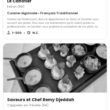
Le Canotier
Estrun (59)
Cuisine régionale • Français Traditionnel
Traiteur de Paillencourt, dans le département du Nord, Le Canotier vous
ouvrent ses portes. Pour tous vos évènements qu'ils soient privés ou
professionnels, Le Canotier vous propose la conception de vos plats, la
location de salle. En effet, le cadre Le Canotier est apaisant et très vert. Les
1-300
•
N.C.
professionnels disposent de beaucoup d'expérience de d'originalité pour
animer vos soirées.
Saveurs et Chef Remy Djeddah
Cappelle-en-Pévèle (59)