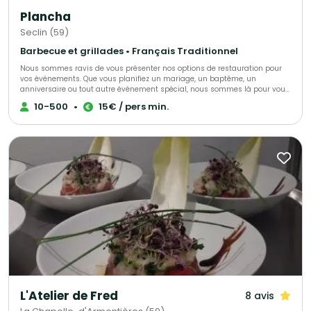
Plancha
Seclin (59)
Barbecue et grillades • Français Traditionnel
Nous sommes ravis de vous présenter nos options de restauration pour
vos événements. Que vous planifiez un mariage, un baptême, un
anniversaire ou tout autre événement spécial, nous sommes là pour vous
offrir une expérience culinaire inoubliable. Que vous souhaitiez un menu
10-500
•
15€ / pers min.
élégant et sophistiqué ou quelque chose de plus décontracté et ludique,
notre équipe traiteur est prête à vous offrir une sélection de plats exquis
qui raviront vos invités et créeront des souvenirs durables. Pour nos
clients entreprises et étudiants, nous vous invitons à explorer notre page
dédiée aux services traiteur professionnels. Là, vous trouverez une gamme
complète d'options adaptées à vos besoins spécifiques.
L'Atelier de Fred
8 avis