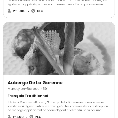
professionnelNotre service restauration, actif sur nos différents sites, est
également apprécié pour les nombreuses prestations qu'il assure en
entreprise, chez vous, ou dans tout autre lieu de votre choix.Un vernissage,
2-1000
•
N.C.
une inauguration, un espace VIP sur une manifestation sportive ou
culturelle, une réception privée,... du Biez Traiteur mettra tout son
professionnalisme au service de votre événement
Auberge De La Garenne
Marcq-en-Baroeul (59)
Français Traditionnel
Située à Marcq-en-Baroeul, l'Auberge de la Garenne est une demeure
familiale où règnent intimité et bon goût. Les convives de votre réception
de mariage apprécieront ce cadre élégant et détendu, servi par une
cuisine gastronomique.Espaces et capacitésPour accueillir votre réception
1-400
•
N.C.