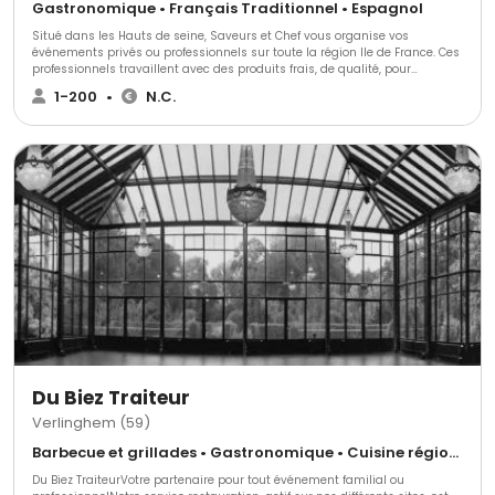
Gastronomique • Français Traditionnel • Espagnol
Situé dans les Hauts de seine, Saveurs et Chef vous organise vos
événements privés ou professionnels sur toute la région Ile de France. Ces
professionnels travaillent avec des produits frais, de qualité, pour
répondre à toutes vos demandes. Ils s’adapteront à toutes vos exigences
1-200
•
N.C.
avec créativité et inventivité. Tout est personnalisable et fait maison, par
notre propre chef. Toute l’équipe sera à vos côtés et respectera à la lettre
tout ce que vous souhaiterez.
Du Biez Traiteur
Verlinghem (59)
Barbecue et grillades • Gastronomique • Cuisine régionale
Du Biez TraiteurVotre partenaire pour tout événement familial ou