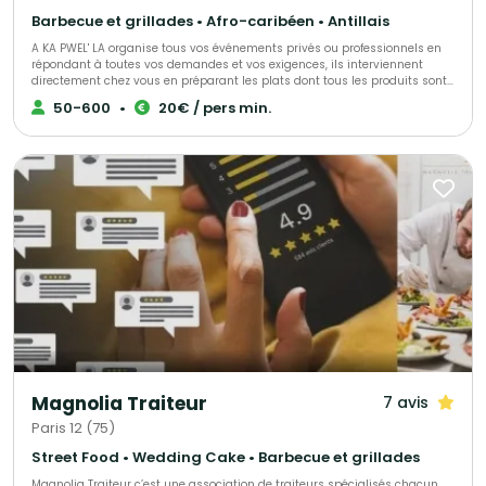
compte. Offrez à vos invités l’excellence du goût et la chaleur du service :
Eventicity, bien plus qu’un traiteur, une signature culinaire.
Barbecue et grillades • Afro-caribéen • Antillais
A KA PWEL' LA organise tous vos événements privés ou professionnels en
répondant à toutes vos demandes et vos exigences, ils interviennent
directement chez vous en préparant les plats dont tous les produits sont
frais et antillais. Tout est personnalisable et ajustable selon vos envies.
50-600
•
20€ / pers min.
Magnolia Traiteur
7 avis
Paris 12 (75)
Street Food • Wedding Cake • Barbecue et grillades
Magnolia Traiteur c’est une association de traiteurs spécialisés chacun