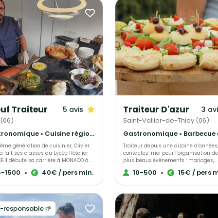
uf Traiteur
Traiteur D'azur
5 avis
3 av
 (06)
Saint-Vallier-de-Thiey (06)
Gastronomique • Cuisine régionale • Français Traditionnel
ème génération de cuisinier, Olivier
Traiteur depuis une dizaine d’années
 fait ses classes au Lycée Hôtelier
contactez-moi pour l’organisation de
CE.Il débute sa carrière à MONACO à
plus beaux événements : mariages,
l de Paris, au Mirabeau et au
baptêmes, anniversaires, cocktails
5-1500
•
40€ / pers min.
10-500
•
15€ / pers m
ole Palace.Il parfait sa formation à
dinatoires, événements privés et
l Majestic à CANNES puis en famille
d’entreprise… A votre service pour la
ôtés de son père à VIDAUBAN où il
réussite de votre événement Ensemble
ds la cuisine du terroir Provençal.
nous élaborerons une sélection de vo
 associé d'une brasserie à Nice,
choix parmi nos assortiments de piè
-responsable 🌱
 chef de l'hôtel PLAZA à NICE, il
cocktails, nos ateliers culinaires (foi