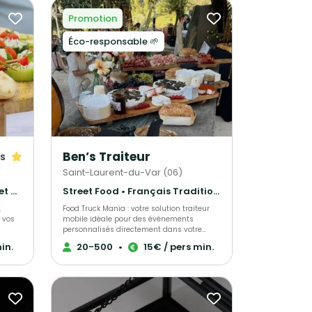
Promotion
Éco-responsable 🌱
Ben’s Traiteur
is
Saint-Laurent-du-Var (06)
Gastronomique • Barbecue et grillades • Français Traditionnel
Street Food • Français Traditionnel • Cuisine régionale
,
Food Truck Mania : votre solution traiteur
 vos
mobile idéale pour des événements
personnalisés directement dans votre
jardin ou lieu privé. Découvrez nos services
in.
20-500
•
15€ / pers min.
de traiteur food truck, offrant des repas et
devis sur mesure pour un événement
original et mémorable. Consultez nous
tre
pour toutes les informations nécessaires, y
ces
compris nos menus pour mariages,
e gras
baptêmes, anniversaires, lendemains de