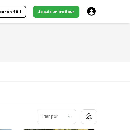
eur en 48H
Je suis un traiteur
Trier par