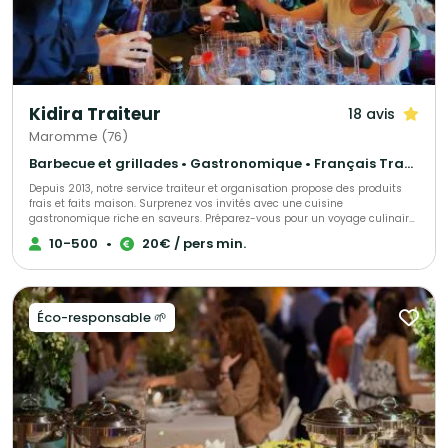
Kidira Traiteur
18 avis
Maromme (76)
Barbecue et grillades • Gastronomique • Français Traditionnel
Depuis 2013, notre service traiteur et organisation propose des produits
frais et faits maison. Surprenez vos invités avec une cuisine
gastronomique riche en saveurs. Préparez-vous pour un voyage culinaire
inoubliable.
10-500
•
20€ / pers min.
Éco-responsable 🌱