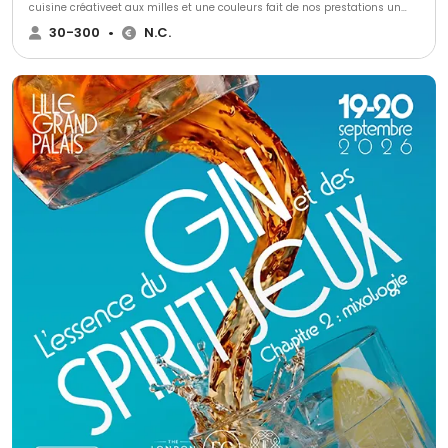
cuisine créativeet aux milles et une couleurs fait de nos prestations un
concept de plaisir gustatifs. Nous proposons uniquement des produits
30-300
•
N.C.
faits maison et réalisés par nos soins dans notre laboratoire. Ce plaisir est
déstiné aux moments les plus importants de votre vie, de votre carrière
professionnelle ou encore pour des instants de plaisir tout simplement. Il
peut s'étendre jusqu'à chez vous avec des services à domicile.