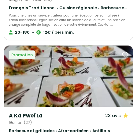
Français Traditionnel • Cuisine régionale • Barbecue et grillades
Vous cherchez un service traiteur pour une réception personnalisée ?
Karen Réceptions Organisation offre un service de qualité et une prise en
charge complète de l'organisation de votre événement. Cocktail,
déjeunatoire ou dînatoire ! Animation terroir, buffet rustique, bio, moyen-
20-180
•
12€ / pers min.
âge, rôtisserie, barbecue et méchoui, cuisine du monde, chef à domicile,
réveillons organisés ou formules livrées !
Promotion
A Ka Pwel'La
23 avis
Gaillon (27)
Barbecue et grillades • Afro-caribéen • Antillais