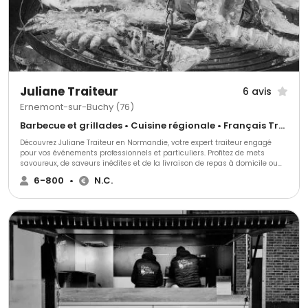
Juliane Traiteur
6 avis
Ernemont-sur-Buchy (76)
Barbecue et grillades • Cuisine régionale • Français Traditionnel
Découvrez Juliane Traiteur en Normandie, votre expert traiteur engagé
pour vos événements professionnels et particuliers. Profitez de mets
savoureux, de saveurs inédites et de la livraison de repas à domicile ou
en entreprise. Juliane, avec sa cuisine maison et passionnée, élaborée à
6-800
•
N.C.
partir de produits locaux et BIO, vous invite à savourer des plats de saison
de qualité. Notre spécialité est la livraison de repas pour entreprises et la
réussite de vos événements privés ou professionnels. Nous collaborons
avec des partenaires rigoureusement sélectionnés pour leur qualité, leur
savoir-faire et leur respect des techniques d'élevage et de culture. Aline et
Julien, passionnés de cuisine, forment le cœur de Juliane Traiteur. Leur
expertise et leur intérêt pour l’agriculture biologique se traduisent par une
utilisation de produits frais, locaux, bio et de saison. Le succès de Juliane
Traiteur repose sur une sélection minutieuse de partenaires, une
organisation impeccable et une passion partagée pour la cuisine créative
et responsable.