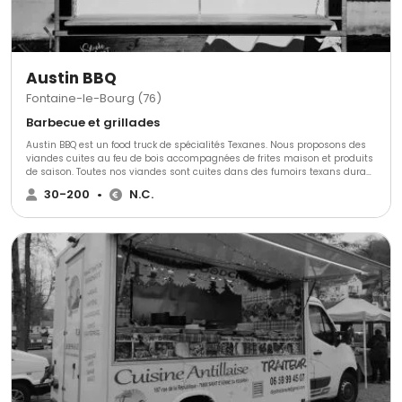
Austin BBQ
Fontaine-le-Bourg (76)
Barbecue et grillades
Austin BBQ est un food truck de spécialités Texanes. Nous proposons des
viandes cuites au feu de bois accompagnées de frites maison et produits
de saison. Toutes nos viandes sont cuites dans des fumoirs texans durant
de longues heures. Nos marinades sèches et la cuisson au feu de bois
30-200
•
N.C.
subliment le goût de nos préparations.