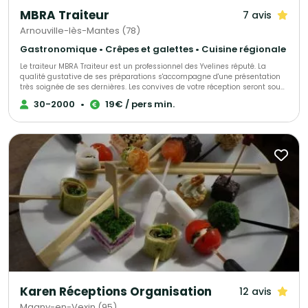
MBRA Traiteur
7 avis
Arnouville-lès-Mantes (78)
Gastronomique • Crêpes et galettes • Cuisine régionale
Le traiteur MBRA Traiteur est un professionnel des Yvelines réputé. La
qualité gustative de ses préparations s'accompagne d'une présentation
très soignée de ses dernières. Les convives de votre réception seront sous
le charme. Nous organisons tous vos événements privés ou
30-2000
•
19€ / pers min.
professionnels du mariage au repas d’entreprises.
Karen Réceptions Organisation
12 avis
Magny-en-Vexin (95)