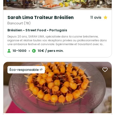
Sarah Lima Traiteur Brésilien
11 avis
Élancourt (78)
Brésilien • Street Food • Portugais
Depuis 20 ans, SARAH LIMA, spécialisée dans la cuisine brésilienne,
organise et réalise toutes vos réceptions privées ou professionnelles dans
une ambiance festive et conviviale. Expérimentée et travaillant avec la
passion de son métier, elle saura être à votre écoute pour répondre à
10-1000
•
10€ / pers min.
toutes vos demandes et s’adaptera à toutes vos exigences. Elle vous
proposera diverses prestations comme des ateliers samba… Pour plus de
renseignements, rencontrez-la !
Éco-responsable 🌱