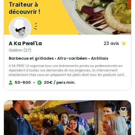
Traiteur à
découvrir !
A Ka Pwel'La
23 avis
Gaillon (27)
Barbecue et grillades • Afro-caribéen • Antillais
A KA PWEL' LA organise tous vos événements privés ou professionnels en
répondant à toutes vos demandes et vos exigences, ils interviennent
directement chez vous en préparant les plats dont tous les produits sont
frais et antillais. Tout est personnalisable et ajustable selon vos envies.
50-600
•
20€ / pers min.