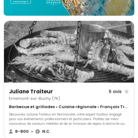
Juliane Traiteur
6 avis
Ernemont-sur-Buchy (76)
Barbecue et grillades • Cuisine régionale • Français Traditionnel
Découvrez Juliane Traiteur en Normandie, votre expert traiteur engagé
pour vos événements professionnels et particuliers. Profitez de mets
savoureux, de saveurs inédites et de la livraison de repas à domicile ou
en entreprise. Juliane, avec sa cuisine maison et passionnée, élaborée à
6-800
•
N.C.
partir de produits locaux et BIO, vous invite à savourer des plats de saison
de qualité. Notre spécialité est la livraison de repas pour entreprises et la