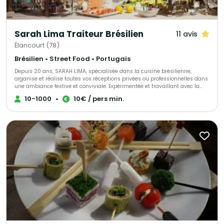
Sarah Lima Traiteur Brésilien
11 avis
Élancourt (78)
Brésilien • Street Food • Portugais
Depuis 20 ans, SARAH LIMA, spécialisée dans la cuisine brésilienne,
organise et réalise toutes vos réceptions privées ou professionnelles dans
une ambiance festive et conviviale. Expérimentée et travaillant avec la
passion de son métier, elle saura être à votre écoute pour répondre à
10-1000
•
10€ / pers min.
toutes vos demandes et s’adaptera à toutes vos exigences. Elle vous
proposera diverses prestations comme des ateliers samba… Pour plus de
renseignements, rencontrez-la !