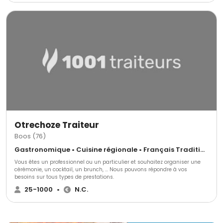
réussite de vos événements privés ou professionnels. Nous collaborons
avec des partenaires rigoureusement sélectionnés pour leur qualité, leur
savoir-faire et leur respect des techniques d'élevage et de culture. Aline et
Julien, passionnés de cuisine, forment le cœur de Juliane Traiteur. Leur
expertise et leur intérêt pour l’agriculture biologique se traduisent par une
utilisation de produits frais, locaux, bio et de saison. Le succès de Juliane
Traiteur repose sur une sélection minutieuse de partenaires, une
organisation impeccable et une passion partagée pour la cuisine créative
et responsable.
Otrechoze Traiteur
Boos (76)
Gastronomique • Cuisine régionale • Français Traditionnel
Vous êtes un professionnel ou un particulier et souhaitez organiser une
cérémonie, un cocktail, un brunch, ... Nous pouvons répondre à vos
besoins sur tous types de prestations.
25-1000
•
N.C.