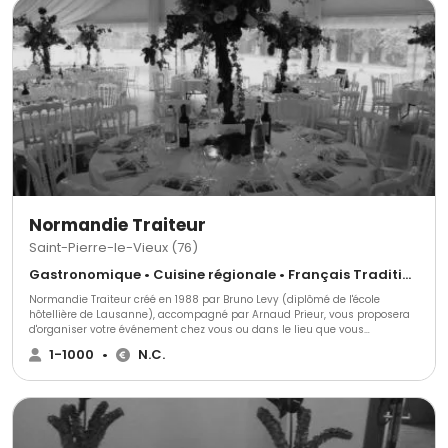
Normandie Traiteur
Saint-Pierre-le-Vieux (76)
Gastronomique • Cuisine régionale • Français Traditionnel
Normandie Traiteur créé en 1988 par Bruno Levy (diplômé de l'école
hôtellière de Lausanne), accompagné par Arnaud Prieur, vous proposera
d'organiser votre événement chez vous ou dans le lieu que vous
préalablement choisi. Normandie Traiteur est une équipe de
1-1000
•
N.C.
professionnelle et d'exception, elle organisera vos événements en formules
complètes et services à la carte afin de réaliser à la perfection votre
réception, nous avons bonne réputation grâce à nos clients.Nous sommes
situés à Bosc le comte, en Seine-Maritime. Interventions : Haute-
Normandie, région parisienne.