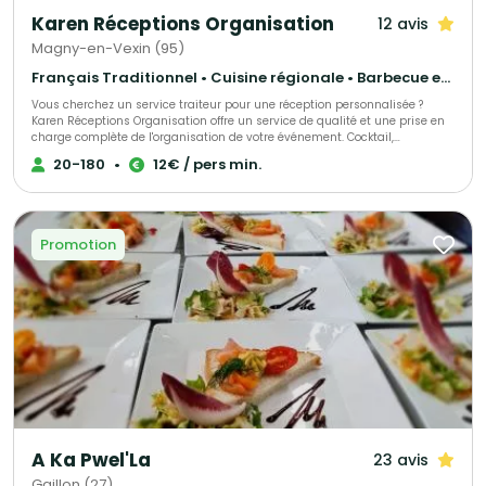
Karen Réceptions Organisation
12 avis
Magny-en-Vexin (95)
Français Traditionnel • Cuisine régionale • Barbecue et grillades
Vous cherchez un service traiteur pour une réception personnalisée ?
Karen Réceptions Organisation offre un service de qualité et une prise en
charge complète de l'organisation de votre événement. Cocktail,
déjeunatoire ou dînatoire ! Animation terroir, buffet rustique, bio, moyen-
20-180
•
12€ / pers min.
âge, rôtisserie, barbecue et méchoui, cuisine du monde, chef à domicile,
réveillons organisés ou formules livrées !
Promotion
A Ka Pwel'La
23 avis
Gaillon (27)