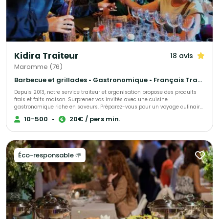
Kidira Traiteur
18 avis
Maromme (76)
Barbecue et grillades • Gastronomique • Français Traditionnel
Depuis 2013, notre service traiteur et organisation propose des produits
frais et faits maison. Surprenez vos invités avec une cuisine
gastronomique riche en saveurs. Préparez-vous pour un voyage culinaire
inoubliable.
10-500
•
20€ / pers min.
Éco-responsable 🌱