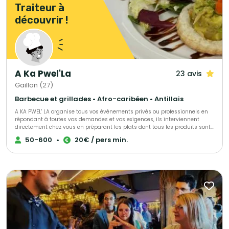
Traiteur à
découvrir !
A Ka Pwel'La
23 avis
Gaillon (27)
Barbecue et grillades • Afro-caribéen • Antillais
A KA PWEL' LA organise tous vos événements privés ou professionnels en
répondant à toutes vos demandes et vos exigences, ils interviennent
directement chez vous en préparant les plats dont tous les produits sont
frais et antillais. Tout est personnalisable et ajustable selon vos envies.
50-600
•
20€ / pers min.