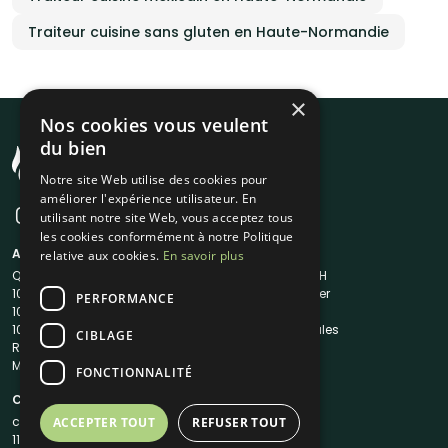
Traiteur cuisine sans gluten en Haute-Normandie
×
Nos cookies vous veulent
du bien
Notre site Web utilise des cookies pour
améliorer l'expérience utilisateur. En
utilisant notre site Web, vous acceptez tous
les cookies conformément à notre Politique
A propos
Liens utiles
relative aux cookies.
En savoir plus
Qui sommes-nous ?
Traiteur en 48H
1001Salles
Nous contacter
PERFORMANCE
1001Salles PRO
FAQ
1001DJ
Mentions légales
CIBLAGE
Reserverunbar
CGV
MP2
CGU
FONCTIONNALITÉ
Contacts
contact@1001traiteurs.com
ACCEPTER TOUT
REFUSER TOUT
11 Rue Maurice Grandcoing