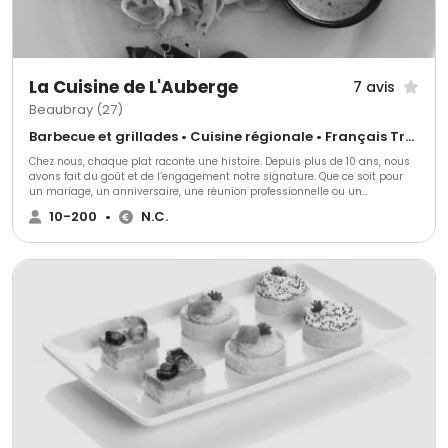
La Cuisine de L'Auberge
7 avis
Beaubray (27)
Barbecue et grillades • Cuisine régionale • Français Traditionnel
Chez nous, chaque plat raconte une histoire. Depuis plus de 10 ans, nous
avons fait du goût et de l’engagement notre signature. Que ce soit pour
un mariage, un anniversaire, une réunion professionnelle ou un
séminaire, la cuisine de l’Auberge vous accompagne pour créer des
10-200
•
N.C.
moments gourmands et conviviaux, dans toute la Normandie et l'île de
France. Nous vous proposons des menus sur mesure, alliant le meilleur
de la cuisine traditionnelle, des plats familiaux ou des saveurs exotiques,
pour s’adapter à toutes vos envies culinaires. Nous réalisons aussi, dans
notre domaine privé, L'Auberge de la comtesse, des événements "clé en
main" avec salle de réception, jardin paysager, hébergements, repas et
coordination. N'hésitez pas à consulter la fiche de notre propriété
"l'Auberge de la comtesse" à Beaubray sur 1001salles