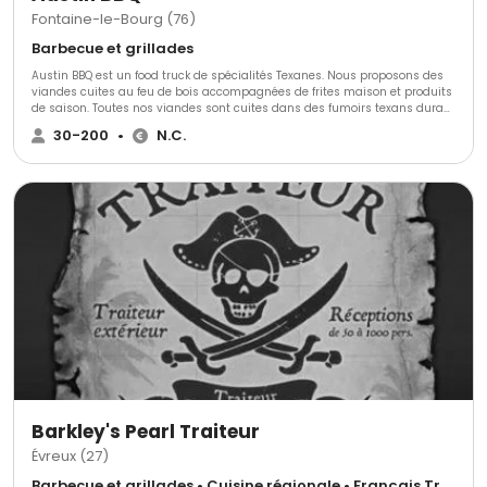
Fontaine-le-Bourg (76)
Barbecue et grillades
Austin BBQ est un food truck de spécialités Texanes. Nous proposons des
viandes cuites au feu de bois accompagnées de frites maison et produits
de saison. Toutes nos viandes sont cuites dans des fumoirs texans durant
de longues heures. Nos marinades sèches et la cuisson au feu de bois
30-200
•
N.C.
subliment le goût de nos préparations.
Barkley's Pearl Traiteur
Évreux (27)
Barbecue et grillades • Cuisine régionale • Français Traditionnel