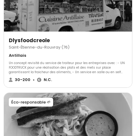
Dlysfoodcreole
Saint-Étienne-du-Rouvray (76)
Antillais
Un concept revisité du service de traiteur pour les entreprises avec : - UN
FOODTRUCK pour une réalisation des plats et des mets sur place
garantissant la fraicheur des aliments, - Un service en salle ou en self
pour la rapidité et l efficacité , - Une prestation dans un cadre et décors
30-200
•
N.C.
exotique . - Une cuisine des Antilles avec des produits de qualité
provenant de la MARTINIQUE et de la GUADELOUPE appréciée de tous - Une
disponibilité tout au long de l'année et un service garanti !!!
Éco-responsable 🌱