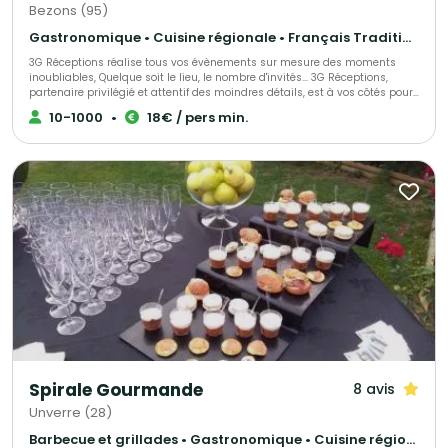
Bezons (95)
Gastronomique • Cuisine régionale • Français Traditionnel
3G Réceptions réalise tous vos évènements sur mesure des moments
inoubliables, Quelque soit le lieu, le nombre d'invités... 3G Réceptions,
partenaire privilégié et attentif des moindres détails, est à vos côtés pour
organiser votre réception, et vous accompagne depuis la conception
10-1000
•
18€ / pers min.
jusqu'à la fin de votre événement. Vous voulez de la féérie, de la
gourmandise, du spectacle ! 3G Réceptions s'engage à satisfaire vos
exigences pour sans cesse vous surprendre et vous séduire.
Spirale Gourmande
8 avis
Unverre (28)
Barbecue et grillades • Gastronomique • Cuisine régionale