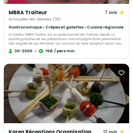
MBRA Traiteur
7 avis
Arnouville-lès-Mantes (78)
Gastronomique • Crêpes et galettes • Cuisine régionale
Le traiteur MBRA Traiteur est un professionnel des Yvelines réputé. La
qualité gustative de ses préparations s'accompagne d'une présentation
très soignée de ses dernières. Les convives de votre réception seront sous
le charme. Nous organisons tous vos événements privés ou
30-2000
•
19€ / pers min.
professionnels du mariage au repas d’entreprises.
Karen Réceptions Organisation
12 avis