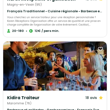
Magny-en-Vexin (95)
Français Traditionnel • Cuisine régionale • Barbecue et grillades
Vous cherchez un service traiteur pour une réception personnalisée ?
Karen Réceptions Organisation offre un service de qualité et une prise en
charge complète de l'organisation de votre événement. Cocktail,
déjeunatoire ou dînatoire ! Animation terroir, buffet rustique, bio, moyen-
20-180
•
12€ / pers min.
âge, rôtisserie, barbecue et méchoui, cuisine du monde, chef à domicile,
réveillons organisés ou formules livrées !
Kidira Traiteur
18 avis
Maromme (76)
Barbecue et grillades • Gastronomique • Français Traditionnel