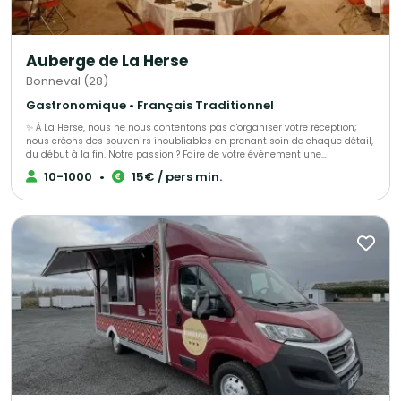
Auberge de La Herse
Bonneval (28)
Gastronomique • Français Traditionnel
✨ À La Herse, nous ne nous contentons pas d'organiser votre réception;
nous créons des souvenirs inoubliables en prenant soin de chaque détail,
du début à la fin. Notre passion ? Faire de votre événement une
célébration époustouflante qui restera gravée dans les mémoires ! 🌟 L'
10-1000
•
15€ / pers min.
Atelier Traiteur, votre expert dédié en organisation d'événements depuis
plus de 30 ans, bénéficiez d'un accompagnement personnalisé et d'une
écoute attentive à chaque étape de votre projet. Nous sommes là pour
transformer vos rêves en réalité, avec une touche de magie à chaque
moment !