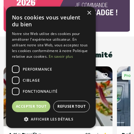
×
Nos cookies vous veulent
du bien
Notre site Web utilise des cookies pour
améliorer l'expérience utilisateur. En
utilisant notre site Web, vous acceptez tous
les cookies conformément à notre Politique
Promotions à proximité
relative aux cookies.
En savoir plus
PERFORMANCE
Promotion
Prom
CIBLAGE
FONCTIONNALITÉ
ACCEPTER TOUT
REFUSER TOUT
AFFICHER LES DÉTAILS