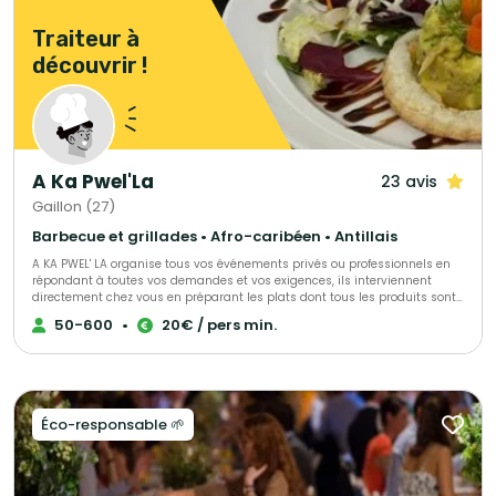
Traiteur à
découvrir !
A Ka Pwel'La
23 avis
Gaillon (27)
Barbecue et grillades • Afro-caribéen • Antillais
A KA PWEL' LA organise tous vos événements privés ou professionnels en
répondant à toutes vos demandes et vos exigences, ils interviennent
directement chez vous en préparant les plats dont tous les produits sont
frais et antillais. Tout est personnalisable et ajustable selon vos envies.
50-600
•
20€ / pers min.
Éco-responsable 🌱