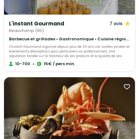
L'instant Gourmand
7 avis
Beauchamp (95)
Barbecue et grillades • Gastronomique • Cuisine régionale
L'Instant Gourmand organise depuis plus de 20 ans vos soirées privées et
événements d'exceptions pour particuliers ou professionnels. Une
réputation fondée sur la fraîcheur de ses produits et la qualité de ses
prestations.
10-700
•
15€ / pers min.