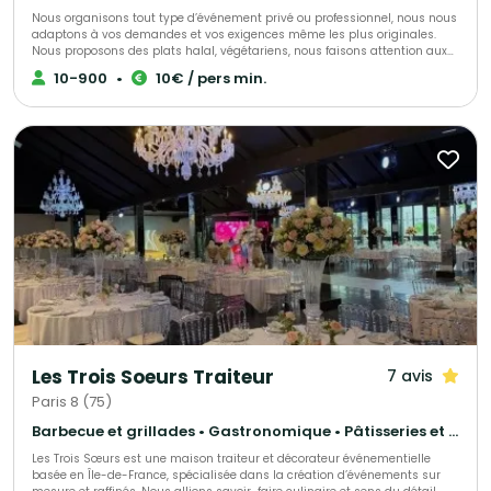
Nous organisons tout type d’événement privé ou professionnel, nous nous
adaptons à vos demandes et vos exigences même les plus originales.
Nous proposons des plats halal, végétariens, nous faisons attention aux
personnes qui ont des allergies. Nous travaillons nos produits par nos
10-900
•
10€ / pers min.
soins, tout est fait maison dans la créativité et l’inventivité. Tout est
personnalisable et ajustable pour rendre ce moment unique.
Les Trois Soeurs Traiteur
7 avis
Paris 8 (75)
Barbecue et grillades • Gastronomique • Pâtisseries et desserts
Les Trois Sœurs est une maison traiteur et décorateur événementielle
basée en Île-de-France, spécialisée dans la création d’événements sur