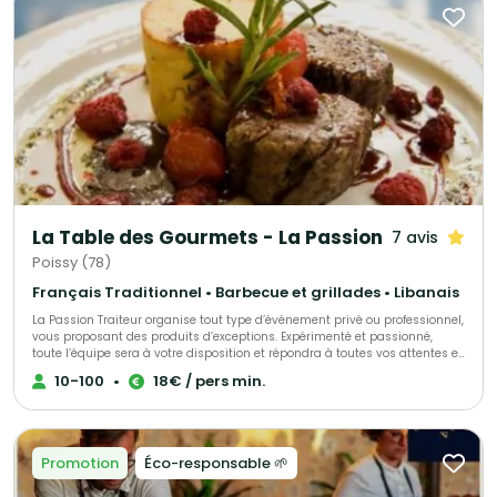
La Table des Gourmets - La Passion
7 avis
Poissy (78)
Français Traditionnel • Barbecue et grillades • Libanais
La Passion Traiteur organise tout type d’événement privé ou professionnel,
vous proposant des produits d’exceptions. Expérimenté et passionné,
toute l’équipe sera à votre disposition et répondra à toutes vos attentes et
envies, en s’adaptant à vos exigences. Tout est personnalisable. Nous
10-100
•
18€ / pers min.
travaillons non-stop, tous les jours de la semaine et nous nous
déplacerons dans le lieu que vous aurez choisi. Vous pouvez également
organiser votre réception dans les salons de la Passion.
Promotion
Éco-responsable 🌱