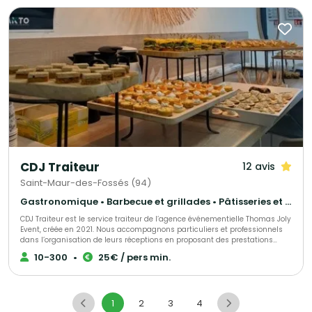
une gastronomie à la fois savoureuse et respectueuse de
l’environnement.
CDJ Traiteur
12 avis
Saint-Maur-des-Fossés (94)
Gastronomique • Barbecue et grillades • Pâtisseries et desserts
CDJ Traiteur est le service traiteur de l’agence événementielle Thomas Joly
Event, créée en 2021. Nous accompagnons particuliers et professionnels
dans l’organisation de leurs réceptions en proposant des prestations
culinaires sur mesure, adaptées à chaque projet. Issu du savoir-faire de
10-300
•
25€ / pers min.
notre agence événementielle, CDJ Traiteur s’inscrit dans une démarche
globale : concevoir des événements qui vous ressemblent. Chaque
réception est pensée dans les moindres détails afin d’offrir une expérience
unique, fidèle à votre image et à vos envies. Notre force réside dans notre
1
2
3
4
capacité à proposer du sur-mesure. Nous ne travaillons pas à partir de