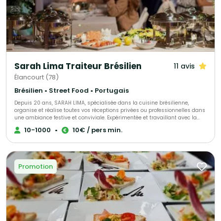
Sarah Lima Traiteur Brésilien
11 avis
Élancourt (78)
Brésilien • Street Food • Portugais
Depuis 20 ans, SARAH LIMA, spécialisée dans la cuisine brésilienne,
organise et réalise toutes vos réceptions privées ou professionnelles dans
une ambiance festive et conviviale. Expérimentée et travaillant avec la
passion de son métier, elle saura être à votre écoute pour répondre à
10-1000
•
10€ / pers min.
toutes vos demandes et s’adaptera à toutes vos exigences. Elle vous
proposera diverses prestations comme des ateliers samba… Pour plus de
renseignements, rencontrez-la !
Promotion