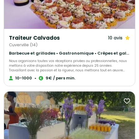
Traiteur Calvados
10 avis
Cuverville (14)
Barbecue et grillades • Gastronomique • Crêpes et galettes
Nous organisons toutes vos réceptions privées ou professionnelles, nous
mettons à votre disposition notre expérience depuis 25 années.
Travaillant avec la passion et la rigueur, nous mettrons tout en œuvre
pour faire de ce jour un moment unique et inoubliable. Nous travaillons
10-1000
•
9€ / pers min.
avec des produits d’exceptions, locaux, tout fait maison. Nous serons à
vos côtés tout au long de votre projet.