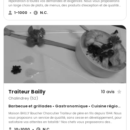
répondrosn à toutes vos demandes et exigences. Nous vous proposerons
un large choix de plats, de menus, des produits d’exception et de qualité.
Pour plus d’informations, venez nous rencontrer également dan notre
1-1000
•
N.C.
magasin de Marsannay-la-Côte.
Traiteur Bailly
10 avis
Chalindrey (52)
Barbecue et grillades • Gastronomique • Cuisine régionale
Maison BAILLY Boucher Charcutier Traiteur de père en fils depuis 1944. Nous
vous proposons un service de qualité, sans cesse en développement, pour
satisfaire vos attentes en totalité ! Nos chefs vous proposerons des
menus ou pourront également créer votre menu dans sa totalité!
10-1000
•
N.C.