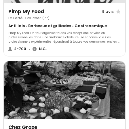
Pimp My Food
4 avis
La Ferté-Gaucher (77)
Antillais • Barbecue et grillades • Gastronomique
Pimp My Food Traiteur organise toutes vos réceptions privées ou
professionnelles dans une ambiance chaleureuse et conviviale. Ces
professionnels expérimentés répondront à toutes vos demandes, envies et
s’adapteront à toutes vos exigences pour réaliser exactement ce que vous
2-700
•
N.C.
souhaitez et faire de votre projet un moment inoubliable et unique.
Chez Graze