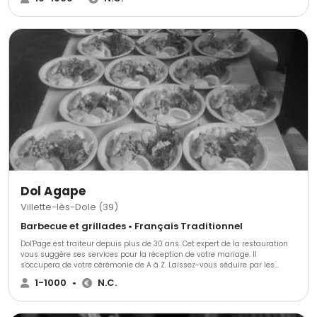
Dol Agape
Villette-lès-Dole (39)
Barbecue et grillades • Français Traditionnel
Dol'Page est traiteur depuis plus de 30 ans. Cet expert de la restauration
vous suggère ses services pour la réception de votre mariage. Il
s'occupera de votre cérémonie de A à Z. Laissez-vous séduire par les
produits de bonne qualité que composeront votre repas. Dol'Page assiste
1-1000
•
N.C.
à d'autres événements tels que : les repas de famille, d'anniversaires, des
pots de l'amitié, des communions, des repas de Noël, des réveillons, etc.
N'hésitez pas à le contacter pour plus d'informations et demander un