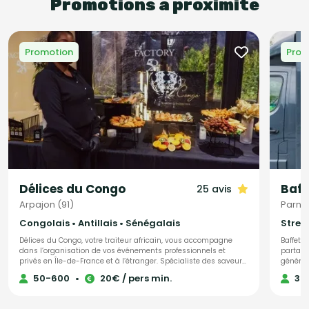
Promotions à proximité
Promotion
Prom
Délices du Congo
Baff
25 avis
Arpajon (91)
Parne
Congolais • Antillais • Sénégalais
Street
Délices du Congo, votre traiteur africain, vous accompagne
Baffetti
dans l’organisation de vos événements professionnels et
partage
privés en Île-de-France et à l’étranger. Spécialiste des saveurs
génération 
du Congo et des Antilles, nous mettons également à l’honneur
invités 
50-600
•
20€ / pers min.
30
les délices culinaires de toute l’Afrique. Notre objectif : faire de
traiteu
votre projet une réussite totale, en vous offrant une expérience
moderne et ple
gastronomique authentique et unique. Nos prestations
raffiné