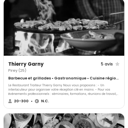
devis gratuit.
Thierry Garny
5 avis
Pirey (25)
Barbecue et grillades • Gastronomique • Cuisine régionale
Le Restaurant Traiteur Thierry Garny Nous vous proposons : - Un
interlocuteur pour organiser votre réception clé en mains. - Pour vos
événements professionnels : séminaires, formations, réunions de travail,
repas d’entreprise, fêtes de fin d’année…) ou privés : anniversaire, mariage,
20-300
•
N.C.
baptême, réunion de famille… - Une gastronomie adaptée à vos besoins
et à vos envies à base de produits frais et faits maison.