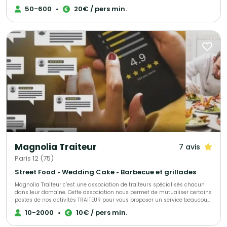
nous mettons également à l’honneur les délices culinaires de toute
50-600
•
20€ / pers min.
l’Afrique. Notre objectif : faire de votre projet une réussite totale, en vous
offrant une expérience gastronomique authentique et unique. Nos
prestations incluent : - La livraison de nos spécialités congolaises
directement à domicile. - L'animation d'ateliers culinaires, adaptés aux
amateurs comme aux experts. - Des services sur mesure dédiés aux
entreprises. Faites appel à Délices du Congo pour un voyage gustatif
inoubliable aux saveurs africaines.
Magnolia Traiteur
7 avis
Paris 12 (75)
Street Food • Wedding Cake • Barbecue et grillades
Magnolia Traiteur c’est une association de traiteurs spécialisés chacun
dans leur domaine. Cette association nous permet de mutualiser certains
postes de nos activités TRAITEUR pour vous proposer un service beaucoup
plus performant à tous les niveaux, LES AVANTAGES pour mieux vous
10-2000
•
10€ / pers min.
servir : - Un standard commun pour une réponse immédiate à vos
demandes de devis - Des partenaires sélectionnés qui pourront répondre