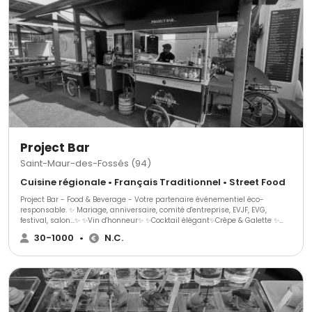
Project Bar
Saint-Maur-des-Fossés (94)
Cuisine régionale • Français Traditionnel • Street Food
Project Bar - Food & Beverage - Votre partenaire événementiel éco-
responsable. ✨ Mariage, anniversaire, comité d'entreprise, EVJF, EVG,
festival, salon...✨ ✨Vin d'honneur✨ ✨Cocktail élégant✨Crêpe & Galette ✨
Des boissons rafraîchissantes, des saveurs gourmandes et un
30-1000
•
N.C.
engagement envers l'environnement. Chez Project Bar, nous sommes fiers
de vous offrir une expérience unique et éco-responsable pour tous vos
événements.