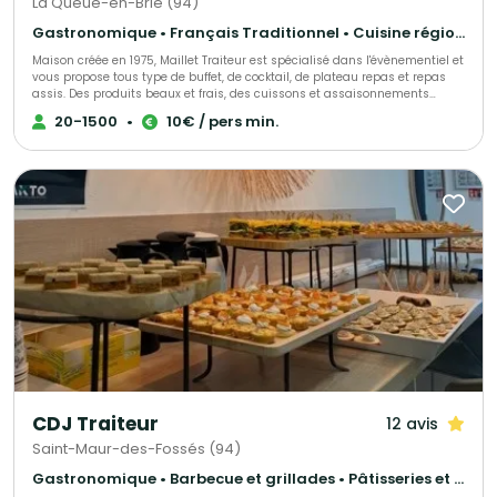
La Queue-en-Brie (94)
Gastronomique • Français Traditionnel • Cuisine régionale
Maison créée en 1975, Maillet Traiteur est spécialisé dans l'évènementiel et
vous propose tous type de buffet, de cocktail, de plateau repas et repas
assis. Des produits beaux et frais, des cuissons et assaisonnements
adaptés, le tout fait maison par notre chef de cuisine expérimenté!
20-1500
•
10€ / pers min.
Recettes élégantes, parfois oubliées et souvent surprenantes, toujours
très savoureuses, Maillet Traiteur associe passion pour la restauration
gastronomique, mais aussi l'expérience de professionnels de
l'organisation de réception.
CDJ Traiteur
12 avis
Saint-Maur-des-Fossés (94)
Gastronomique • Barbecue et grillades • Pâtisseries et desserts