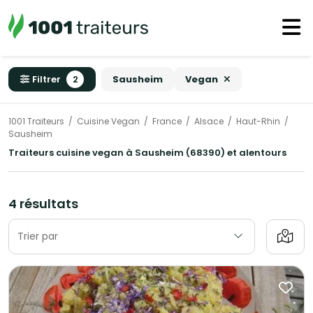
Filtrer
2
Sausheim
Vegan
1001 Traiteurs
Cuisine Vegan
France
Alsace
Haut-Rhin
Sausheim
Traiteurs cuisine vegan à Sausheim (68390) et alentours
4 résultats
Trier par