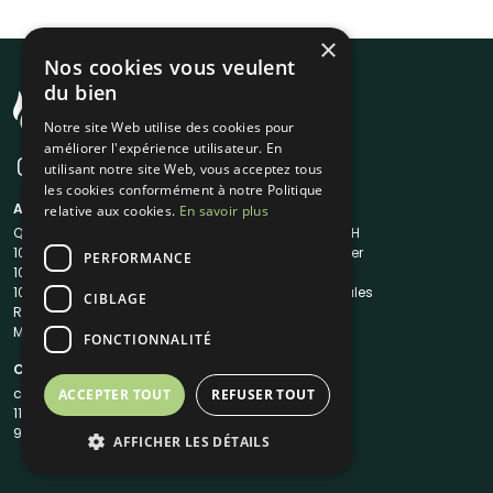
×
Nos cookies vous veulent
du bien
Notre site Web utilise des cookies pour
améliorer l'expérience utilisateur. En
utilisant notre site Web, vous acceptez tous
les cookies conformément à notre Politique
A propos
Liens utiles
relative aux cookies.
En savoir plus
Qui sommes-nous ?
Traiteur en 48H
1001Salles
Nous contacter
PERFORMANCE
1001Salles PRO
FAQ
1001DJ
Mentions légales
CIBLAGE
Reserverunbar
CGV
MP2
CGU
FONCTIONNALITÉ
Contacts
contact@1001traiteurs.com
ACCEPTER TOUT
REFUSER TOUT
11 Rue Maurice Grandcoing
94200 Ivry-sur-Seine
AFFICHER LES DÉTAILS