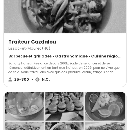
Traiteur Cazdalou
Lissac-et-Mouret (46)
Barbecue et grillades • Gastronomique • Cuisine régionale
Sandro, Traiteur Freelance depuis 2001,décide de se lancer et de se
référencer définitivement en tant que Traiteur, en 2009, pour ne vivre que
de cela. Nous travaillons avec que des produits locaux, français et de
saison tout au long de l'année. Nos produits proviennent des alentours,
25-300
•
N.C.
nous ne proposons que des produits locaux.