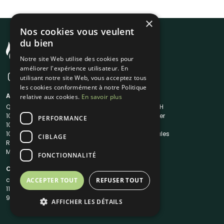
×
Nos cookies vous veulent
du bien
Notre site Web utilise des cookies pour
améliorer l'expérience utilisateur. En
utilisant notre site Web, vous acceptez tous
les cookies conformément à notre Politique
A propos
Liens utiles
relative aux cookies.
En savoir plus
Qui sommes-nous ?
Traiteur en 48H
1001Salles
Nous contacter
PERFORMANCE
1001Salles PRO
FAQ
1001DJ
Mentions légales
CIBLAGE
Reserverunbar
CGV
MP2
CGU
FONCTIONNALITÉ
Contacts
contact@1001traiteurs.com
ACCEPTER TOUT
REFUSER TOUT
11 Rue Maurice Grandcoing
94200 Ivry-sur-Seine
AFFICHER LES DÉTAILS