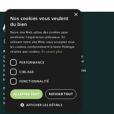
×
Nos cookies vous veulent
du bien
Notre site Web utilise des cookies pour
améliorer l'expérience utilisateur. En
utilisant notre site Web, vous acceptez tous
les cookies conformément à notre Politique
A propos
Liens utiles
relative aux cookies.
En savoir plus
Qui sommes-nous ?
Traiteur en 48H
1001Salles
Nous contacter
PERFORMANCE
1001Salles PRO
FAQ
1001DJ
Mentions légales
CIBLAGE
Reserverunbar
CGV
MP2
CGU
FONCTIONNALITÉ
Contacts
contact@1001traiteurs.com
ACCEPTER TOUT
REFUSER TOUT
11 Rue Maurice Grandcoing
94200 Ivry-sur-Seine
AFFICHER LES DÉTAILS