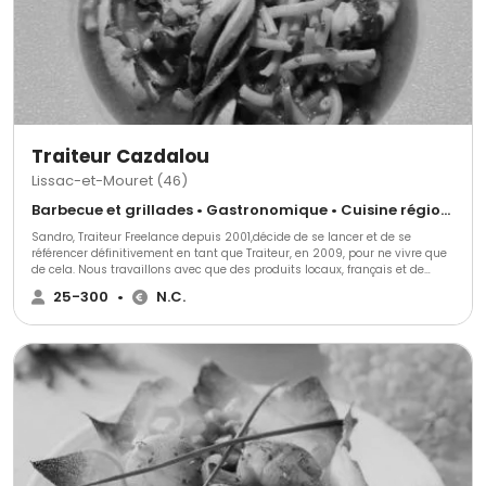
Traiteur Cazdalou
Lissac-et-Mouret (46)
Barbecue et grillades • Gastronomique • Cuisine régionale
Sandro, Traiteur Freelance depuis 2001,décide de se lancer et de se
référencer définitivement en tant que Traiteur, en 2009, pour ne vivre que
de cela. Nous travaillons avec que des produits locaux, français et de
saison tout au long de l'année. Nos produits proviennent des alentours,
25-300
•
N.C.
nous ne proposons que des produits locaux.