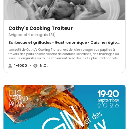
Cathy's Cooking Traiteur
Avignonet-Lauragais (31)
Barbecue et grillades • Gastronomique • Cuisine régionale
L'objectif de Cathy's Cooking Traiteur est de faire voyager vos papilles à
travers des plats colorés venant de contrées lointaines, des mélanges de
saveurs originales ou tout simplement avec des plats plus traditionnels.
Vous l'avez rêvé Cathy's Cooking l'a réalisé. N'attendez plus pour demander
1-1000
•
N.C.
votre devis gratuit.