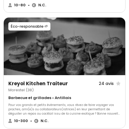
10-80
•
N.C.
Éco-responsable 🌱
Kreyol Kitchen Traiteur
24 avis
Morestel (38)
Barbecue et grillades • Antillais
Pour vos grands et petits évènements, vous rêvez de faire voyager vos
proches, ami(e)s ou collaborateurs(ratrices) en leur permettant de
déguster un repas ou cocktail issu de la cuisine exotique ? Bonne nouvelle,
vous proposant des saveurs du monde, KREYOL KITCHEN TRAITEUR vous
10-300
•
N.C.
offre ses prestations. Créée en 2012 par un passionné du monde et de ses
épices, cette entreprise saura ravir vos papilles le jour J ! Vous proposant