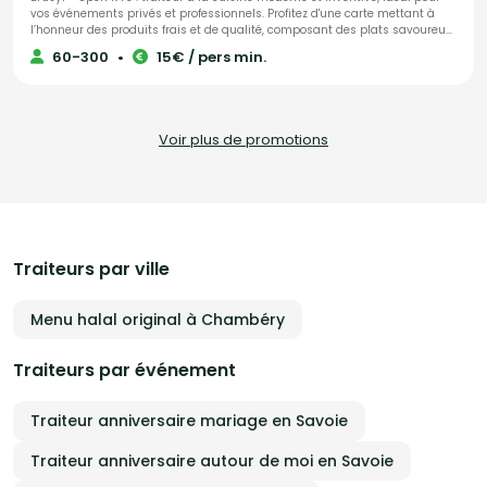
vos événements privés et professionnels. Profitez d'une carte mettant à
l’honneur des produits frais et de qualité, composant des plats savoureux
mêlant créativité et simplicité. Du petit-déjeuner au dîner, découvrez des
60-300
•
15€ / pers min.
mets raffinés préparés avec soin et présentés avec élégance. Parfait pour
un repas convivial entre amis, une réunion de famille ou un événement
d’entreprise, Brusyl - Open K Fe vous garantit une expérience culinaire
unique grâce à une équipe professionnelle, chaleureuse et attentive. Offrez
à vos convives des moments gourmands inoubliables avec Brusyl - Open
Voir plus de promotions
K Fe.
Traiteurs par ville
Menu halal original à Chambéry
Traiteurs par événement
Traiteur anniversaire mariage en Savoie
Traiteur anniversaire autour de moi en Savoie