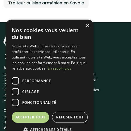
Traiteur cuisine arménien en Savoie
×
Nos cookies vous veulent
du bien
Notre site Web utilise des cookies pour
améliorer l'expérience utilisateur. En
utilisant notre site Web, vous acceptez tous
les cookies conformément à notre Politique
A propos
Liens utiles
relative aux cookies.
En savoir plus
Qui sommes-nous ?
Traiteur en 48H
1001Salles
Nous contacter
PERFORMANCE
1001Salles PRO
FAQ
1001DJ
Mentions légales
CIBLAGE
Reserverunbar
CGV
MP2
CGU
FONCTIONNALITÉ
Contacts
contact@1001traiteurs.com
ACCEPTER TOUT
REFUSER TOUT
11 Rue Maurice Grandcoing
94200 Ivry-sur-Seine
AFFICHER LES DÉTAILS