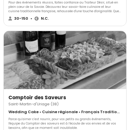
Pour des événements réussis, faites confiance au Traiteur Désir, situé en
plein cœur de la Savoie. Découvrez leur savoir-faire culinaire et leur
cuisine traditionnelle française, rehaussée d'une touche d'originalité. Que
ce soit pour un mariage, un anniversaire ou une réunion professionnelle,
30-150
•
N.C.
le Traiteur Désir est là pour vous accompagner et vous offrir un moment
unique et inoubliable. Profitez des prestations de qualité et des saveurs
exquises proposées par des professionnels de l'événementiel. Ne cherchez
plus, le Traiteur Désir est l'adresse incontournable pour tous vos
événements !
Comptoir des Saveurs
Saint-Martin-d'Uriage (38)
Wedding Cake • Cuisine régionale • Français Traditionnel
Parce qu’aimer c’est nourrir, pour vos petits ou grands événements,
l'équipe du Comptoir des saveurs est à l’écoute de vos envies et de vos
besoins, afin que ce moment soit inoubliable.