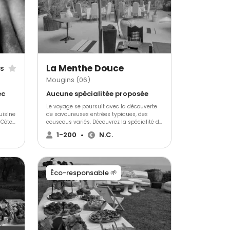
dans la bonne humeur, avec dynamisme
et professionnalisme. Préparé le jour
même, à partir d'ingrédients frais et de
qualité, nous vous offrons le meilleur de la
cuisine thaïlandaise. Manger comme en
Thaïlande, désormais possible avec Ma
Cuisine Thaï
La Menthe Douce
is
Mougins (06)
ec
Aucune spécialitée proposée
-
Le voyage se poursuit avec la découverte
uisine
de savoureuses entrées typiques, des
 Côte
couscous variés. Découvrez la spécialité de
nels
la maison, le "méchoui marrakchi", agneau
1-200
•
N.C.
cuit à la cendre. Le Maroc chez vous !!!!!
cettes
vés,
notre
Éco-responsable 🌱
 où le
ité