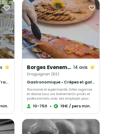
Borges Evenements
is
14 avis
Draguignan (83)
Gastronomique • Français Traditionnel • Barbecue et grillades
Gastronomique • Crêpes et galettes • Cuisine régionale
Passionné et expérimenté, Gilles organise
et réalise tous vos événements privés et
professionnels avec ses employés pour
rendre votre moment unique. Elisabeth ou
min.
10-750
•
19€ / pers min.
Gilles vous accueilleront chaleureusement,
le Var
vous proposant conseils et aides pour
à
vous permettre de rendre ce jour parfait.
-
Tout est personnalisable afin que votre
a
réception soit un succès.