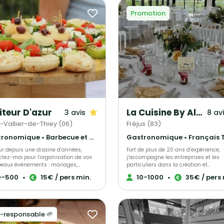
Promotion
iteur D'azur
La Cuisine By Alexandre
3 avis
8 av
t-Vallier-de-Thiey (06)
Fréjus (83)
Gastronomique • Barbecue et grillades • Français Traditionnel
ur depuis une dizaine d’années,
Fort de plus de 20 ans d’expérience,
ctez-moi pour l’organisation de vos
j’accompagne les entreprises et les
beaux événements : mariages,
particuliers dans la création et
mes, anniversaires, cocktails
l’organisation d’événements
0-500
•
15€ / pers min.
10-1000
•
35€ / pers 
oires, événements privés et
professionnels et privés ainsi que de
votre service pour la
prestations de chef à domicile dans 
e de votre événement Ensemble
et les Alpes-Maritimes, notamment 
élaborerons une sélection de votre
Cannes, Fréjus, Saint-Raphaël, Saint
 parmi nos assortiments de pièces
Tropez et Sainte-Maxime, à travers L
-responsable 🌱
ils, nos ateliers culinaires (foie gras
Cuisine By Alexandre Huertas. Je propose