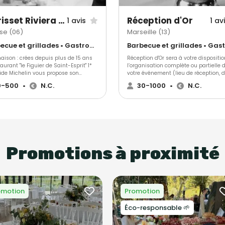
authentique réalisée pour vous et se
vos volontés. Voyagez avec nous!
Morisset Riviera Traiteur
Réception d'Or
1 avis
1 av
se (06)
Marseille (13)
Barbecue et grillades • Gastronomique • Cuisine régionale
aison : crées depuis plus de 15 ans
Réception d'Or sera à votre dispositi
taurant "le Figuier de Saint-Esprit" 1*
l’organisation complète ou partielle 
ide Michelin vous propose son
votre événement (lieu de réception, d
e Traiteur "Morisset Riviera Traiteur"
logistique, location, animation….).
0-500
•
N.C.
30-1000
•
N.C.
Entreprises Familiales nous
engageons à faire de vos
ments des souvenirs uniques aux
rs uniques et inoubliables pour vous
 invités. Notre service traiteur est à
disposition toute l’année pour faire de
ceptions une réussite. Laissez aller
 imagination, nous n’avons pas de
Promotions à proximité
. En fonction de vos aspirations, nous
ns vous proposer plusieurs formules
oix qui restent entièrement
nnalisables.
omotion
Promotion
Éco-responsable 🌱