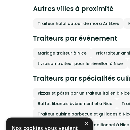
de pro
Autres villes à proximité
respe
organ
haut 
pensé
Traiteur halal autour de moi à Antibes
atten
de vo
éléga
Traiteurs par événement
Mariage traiteur à Nice
Prix traiteur ann
Livraison traiteur pour le réveillon à Nice
Traiteurs par spécialités cul
Pizzas et pâtes par un traiteur italien à Nice
Buffet libanais événementiel à Nice
Trai
Traiteur cuisine barbecue et grillades à Nic
×
Traiteur cuisine français traditionnel à Nice
Nos cookies vous veulent