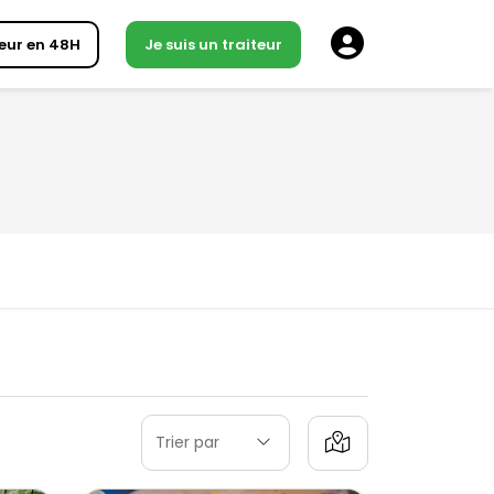
eur en 48H
Je suis un traiteur
Trier par