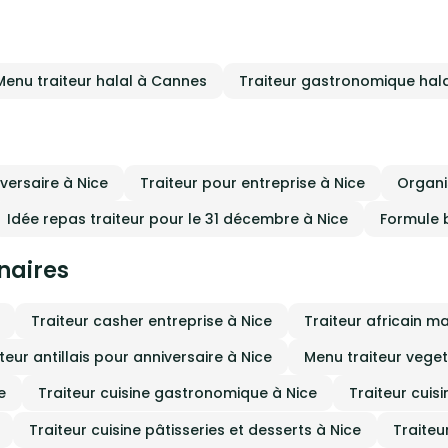
duits frais, le fait maison et le
ct des saisons, associés à une
isation maîtrisée et un service
de gamme. Chaque prestation est
e pour s’adapter à votre lieu, à vos
Menu traiteur halal à Cannes
Traiteur gastronomique hal
tes et à l’ambiance souhaitée, afin
us offrir une expérience culinaire
nte et personnalisée.
iversaire à Nice
Traiteur pour entreprise à Nice
Organi
Idée repas traiteur pour le 31 décembre à Nice
Formule b
inaires
Traiteur casher entreprise à Nice
Traiteur africain m
teur antillais pour anniversaire à Nice
Menu traiteur veget
e
Traiteur cuisine gastronomique à Nice
Traiteur cuisi
Traiteur cuisine pâtisseries et desserts à Nice
Traiteu