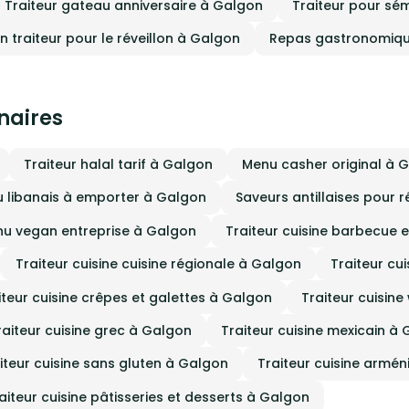
Traiteur gateau anniversaire à Galgon
Traiteur pour sé
stress, afin que vous puissiez profiter
pleinement de chaque instant. Un
on traiteur pour le réveillon à Galgon
Repas gastronomique
accompagnement personnalisé, dès 
premier contact Dès nos premiers
échanges, nous plaçons l’écoute au 
de notre démarche. Nous prenons le
de comprendre votre projet, vos atten
votre univers et votre budget. Ensemb
inaires
nous construisons un devis détaillé e
transparent, parfaitement adapté à 
événement. Une dégustation avant
Traiteur halal tarif à Galgon
Menu casher original à 
engagement Parce que la confiance passe
aussi par les saveurs, nous vous
proposons une dégustation personna
 libanais à emporter à Galgon
Saveurs antillaises pour 
avant toute validation définitive. Ce
moment privilégié vous permet de
u vegan entreprise à Galgon
Traiteur cuisine barbecue e
découvrir notre cuisine, d’affiner vos 
et de garantir que chaque détail culi
sera à la hauteur de vos attentes le jo
Traiteur cuisine cuisine régionale à Galgon
Traiteur cu
Une prise en charge globale et attent
Une fois le projet validé, Maison K Tra
iteur cuisine crêpes et galettes à Galgon
Traiteur cuisin
Event prend entièrement les rênes de
événement. Décoration, logistique,
personnel de service, coordination su
raiteur cuisine grec à Galgon
Traiteur cuisine mexicain à
place : tout est pensé et maîtrisé. Po
service encore plus attentionné, nou
iteur cuisine sans gluten à Galgon
Traiteur cuisine armé
proposons également les repas des
prestataires (photographes, nounous
aiteur cuisine pâtisseries et desserts à Galgon
équipes techniques…), afin que chac
bénéficie d’une prise en charge optim