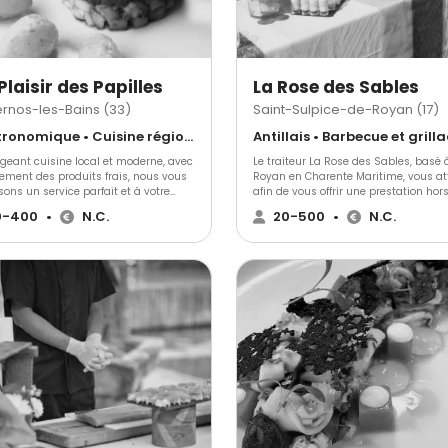
Plaisir des Papilles
La Rose des Sables
rnos-les-Bains (33)
Saint-Sulpice-de-Royan (17)
Gastronomique • Cuisine régionale • Français Traditionnel
geant cuisine local et moderne, avec
Le traiteur La Rose des Sables, basé 
ement des produits frais, nous vous
Royan en Charente Maritime, vous a
ons un service parfait et à votre
afin de vous offrir une prestation hor
. Tous nos employés sera à votre
commun. Il vous garantit sa disponib
0-400
•
N.C.
20-500
•
N.C.
ition, vous pourrez profiter de leur
et de porter une attention particulièr
ence et ils réaliseront à la perfection
vos moindres désirs de réception.La 
 projet selon vos demandes dans la
des Sables vous propose sa nourritu
é et un service irréprochable.
extraordinaire, mais aussi de s'occup
l'organisation générale de votre mari
ainsi que de la décoration et du serv
salle, tout en vous donnant la possibi
de louer la vaisselle et le matériel de
réception.