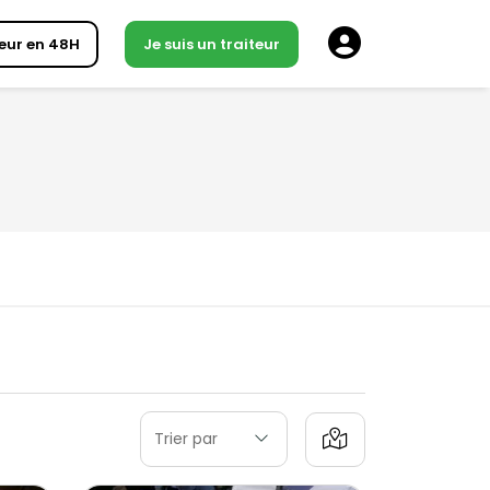
eur en 48H
Je suis un traiteur
Trier par