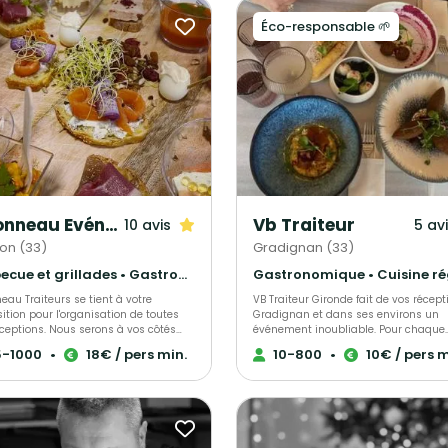
Éco-responsable 🌱
Vironneau Evénementiel
Vb Traiteur
10 avis
5 av
on (33)
Gradignan (33)
Barbecue et grillades • Gastronomique • Cuisine régionale
eau Traiteurs se tient à votre
VB Traiteur Gironde fait de vos récept
ition pour l'organisation de toutes
Gradignan et dans ses environs un
ceptions. Nous serons à vos côtés
événement inoubliable. Pour chaque
a réalisation de votre événement et
occasion, vous avez le choix entre coc
5-1000
•
18€ / pers min.
10-800
•
10€ / pers m
 attentifs à vos demandes. Nous
buffet, menus, plateaux repas, petits
s traiteurs-organisateurs de
déjeuners, etc. Toute demande peut ê
e se limite pas à
personnalisable. Tous nos produits sont
 des repas ou des cocktails, nous
fait maison, nous travaillons avec de
nons, concevons, mettons en place,
fournisseurs locaux et nous favorison
 de A à Z le parfait déroulement de
produits de saisons. Nous faisons des