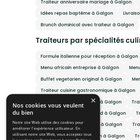
Traiteur anniversaire mariage à Galgon
Idées repas baptême à Galgon
Livrais
Brunch dominical avec traiteur à Galgon
Traiteurs par spécialités cul
Formule italienne pour réception à Galgon
Menu africain entreprise à Galgon
Menu
Buffet vegetarien original à Galgon
Men
Traiteur cuisine gastronomique à Galgon
×
Traiteur cuisine espagnol à Galgon
Tra
Nos cookies vous veulent
du bien
Traiteur cuisine street food à Galgon
T
Notre site Web utilise des cookies pour
Traiteur cuisine portugais à Galgon
Tra
améliorer l'expérience utilisateur. En
utilisant notre site Web, vous acceptez tous
Traiteur cuisine vietnamien à Galgon
Tr