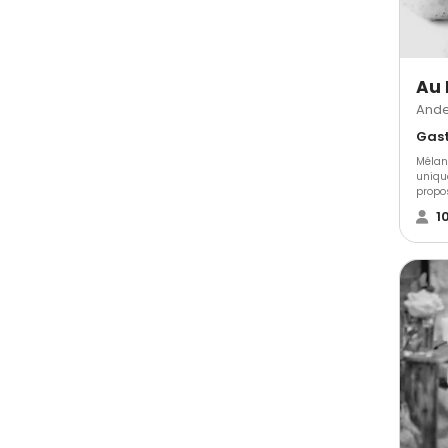
Au 
Ande
Mélan
uniqu
propos
image
1
dispos
expéri
votre
qualit