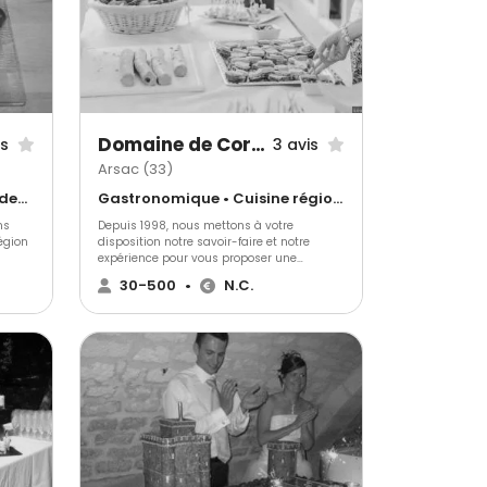
r
,
ires
mentée
jour J,
de
s
Domaine de Cordet
is
3 avis
Arsac (33)
Antillais • Barbecue et grillades • Gastronomique
Gastronomique • Cuisine régionale • Barbecue et grillades
ns
Depuis 1998, nous mettons à votre
égion
disposition notre savoir-faire et notre
expérience pour vous proposer une
us
réception unique : mariage, baptême,
30-500
•
N.C.
anniversaire, réception entre amis... Notre
t
philosophie est de faire de votre
ts de
événement un moment unique et
inoubliable . Qualité, Savoir faire,
Expérience, Réussite, Ecoute sont les
ingrédients de notre succès.