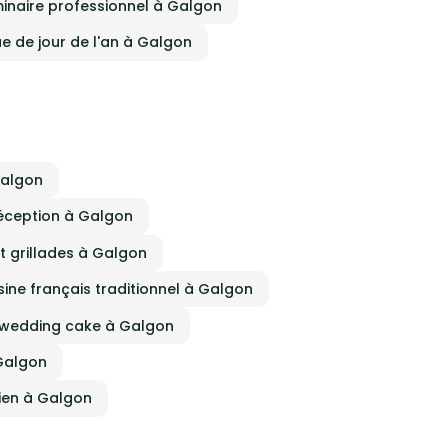
minaire professionnel à Galgon
 de jour de l'an à Galgon
le
cœur
 temps
tes,
le,
t
votre
Galgon
lisée
réception à Galgon
t grillades à Galgon
choix
naire
ur J.
isine français traditionnel à Galgon
ive
iteur
e wedding cake à Galgon
 votre
r
 Galgon
ur un
s
nien à Galgon
,
un
ale.