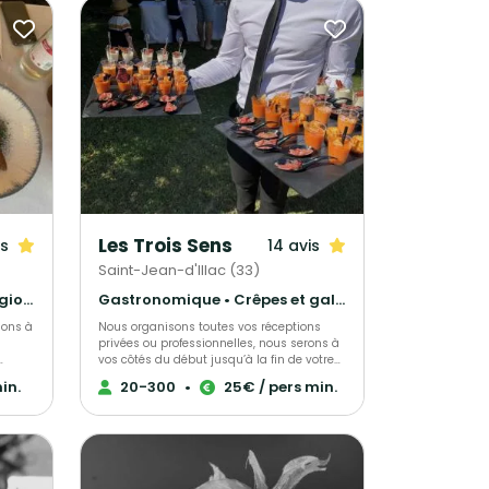
Les Trois Sens
is
14 avis
Saint-Jean-d'Illac (33)
Gastronomique • Cuisine régionale • Français Traditionnel
Gastronomique • Crêpes et galettes • Cuisine régionale
ions à
Nous organisons toutes vos réceptions
privées ou professionnelles, nous serons à
vos côtés du début jusqu’à la fin de votre
ktail,
projet. Tout est personnalisable et nous
in.
20-300
•
25€ / pers min.
-
répondrons rigoureusement à toutes vos
tre
demandes, envies et exigences pour faire
de ce projet un moment unique.
s
s les