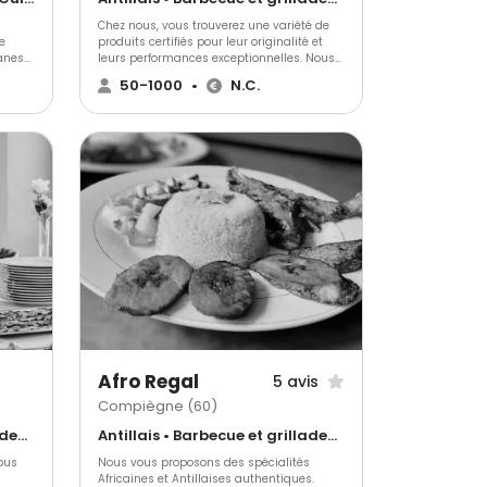
Chez nous, vous trouverez une variété de
e
produits certifiés pour leur originalité et
Janess
leurs performances exceptionnelles. Nous
s
offrons une sélection de produits qui
50-1000
•
N.C.
e en
s’adaptent à vos goûts et à vos désirs.
arômes
Découvrez nos différentes prestations,
e ou
certifiées pour leur qualité et leurs
performances inégalées.
Afro Regal
5 avis
Compiègne (60)
Antillais • Barbecue et grillades • Gastronomique
Antillais • Barbecue et grillades • Gastronomique
ous
Nous vous proposons des spécialités
u
Africaines et Antillaises authentiques.