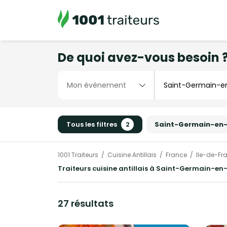
De quoi avez-vous besoin 
Tous les filtres
2
Saint-Germain-en
1001 Traiteurs
Cuisine Antillais
France
Ile-de-Fr
Traiteurs cuisine antillais à Saint-Germain-en-
27 résultats