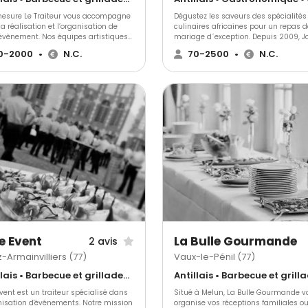
esure Le Traiteur vous accompagne
Dégustez les saveurs des spécialités
a réalisation et l’organisation de
culinaires africaines pour un repas d
 évènement. Nos équipes artistiques
mariage d´exception. Depuis 2009, 
proposent une création unique
Traiteur Africain ravie les papilles de
0-2000
•
N.C.
70-2500
•
N.C.
ée à votre évènement. Gastronomie,
mariés de la région de l´Ile-de-Franc
llerie, scénographie, décoration
leur proposant un voyage vers des 
e, art de la table… tout est pensé avec
raffinés pour une prestation à la cart
sion. Une formule personnalisée peut
clef en mains.
être proposée afin de répondre à vos
s. Spécialisé dans la réalisation
mations culinaires très tendances en
ément de votre cocktail. Nous
ons nos créations culinaires à la
che de l’émotion et du raffinement.
aussi ça être un traiteur Sur-mesure.
s, nous travaillons essentiellement
es fournisseurs de prestige, des
ts d’exception frais et de saisons, qui
pour nous le gage d’une cuisine
nsable.
e Event
La Bulle Gourmande
2 avis
-Armainvilliers (77)
Vaux-le-Pénil (77)
Antillais • Barbecue et grillades • Gastronomique
vent est un traiteur spécialisé dans
Situé à Melun, La Bulle Gourmande v
anisation d'événements. Notre mission
organise vos réceptions familiales o