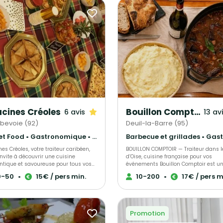
cines Créoles
Bouillon Comptoir
6 avis
13 av
bevoie (92)
Deuil-la-Barre (95)
Street Food • Gastronomique • Pâtisseries et desserts
es Créoles, votre traiteur caribéen,
BOUILLON COMPTOIR — Traiteur dans l
nvite à découvrir une cuisine
d’Oise, cuisine française pour vos
ntique et savoureuse pour tous vos
événements Bouillon Comptoir est un
ments. Spécialisé dans les plats
traiteur maison, spécialisé dans les
0-50
•
15€ / pers min.
10-200
•
17€ / pers m
éens, nous élaborons des recettes
événements privés et professionnels
s à partir d’ingrédients de qualité,
proposons des buffets, cocktails dînat
t savoir-faire et tradition. Offrez à vos
plateaux-repas et formats à partager
ves une expérience culinaire
livrés directement sur votre lieu de
liable avec nos mets délicieusement
réception dans le Val-d’Oise et en Îl
Promotion
ues.
France. Chez Bouillon Comptoir, on cuisine