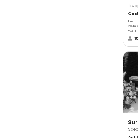
Trap
L'esc
vous p
vos e
buffet.
1
Sur
Scea