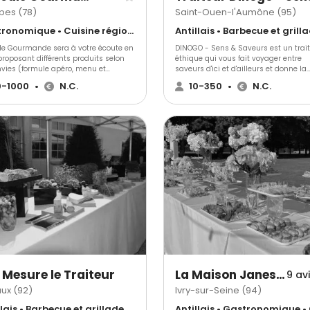
pes (78)
Saint-Ouen-l'Aumône (95)
Gastronomique • Cuisine régionale • Français Traditionnel
ale Gourmande sera à votre écoute en
DINOGO - Sens & Saveurs est un trai
roposant différents produits selon
éthique qui vous fait voyager entre
nvies (formule apéro, menu et
saveurs d'ici et d'ailleurs et donne la
..)
priorité aux produits locaux, de saison
0-1000
•
N.C.
10-350
•
N.C.
et équitables.Traditionnelle, exotique, 
halal, etc., notre cuisine, nouvelle et
inventive, s'adapte au gré de vos
envies.Notre carte propose des produ
qualité, adaptés aux saisons et à vo
envies, et nous vous faisons découvri
saveurs et cultures culinaires locales
internationales.Notre équipe de
professionnels compétents et motivé
à votre disposition pour répondre à v
questions, pour vous conseiller dans
choix et vous aider à organiser votre
événement.
 Mesure le Traiteur
La Maison Janess Traiteur
9 av
ux (92)
Ivry-sur-Seine (94)
Antillais • Barbecue et grillades • Gastronomique