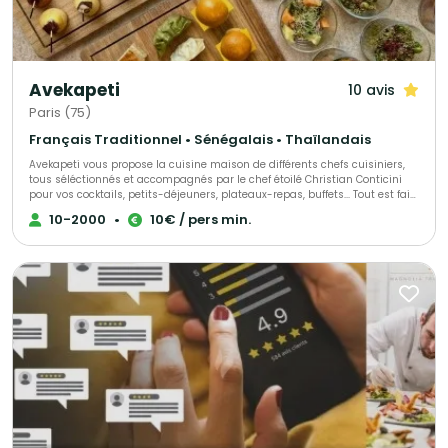
Avekapeti
10 avis
Paris (75)
Français Traditionnel • Sénégalais • Thaïlandais
Avekapeti vous propose la cuisine maison de différents chefs cuisiniers,
tous séléctionnés et accompagnés par le chef étoilé Christian Conticini
pour vos cocktails, petits-déjeuners, plateaux-repas, buffets... Tout est fait
maison, avec des produits frais, de saison livré en contenants
10-2000
•
10€ / pers min.
réutilisables 0 déchet ou recyclables en véhicules éléctriques. Du buffet
bonne franquette au semi-gastro en passant par l'animation culinaire ou
le bar à cocktail nous pourrons vous allouer le bon chef selon vos envies
et votre budget !