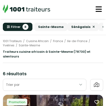
Filtrer
8
Sainte-Mesme
Sénégalais
C
1001 Traiteurs
Cuisine Africain
France
Ile-de-France
Yvelines
Sainte-Mesme
Traiteurs cuisine africain à Sainte-Mesme (78730) et
alentours
6 résultats
Trier par
Promotion