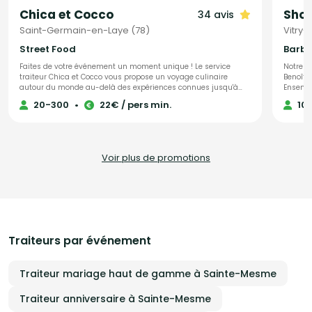
Chica et Cocco
Shok
34 avis
Saint-Germain-en-Laye (78)
Vitry-
Street Food
Faites de votre événement un moment unique ! Le service
Notre ac
traiteur Chica et Cocco vous propose un voyage culinaire
Benoît 
autour du monde au-delà des expériences connues jusqu'à
Ensembl
présent. Grâce à leur réseau de cuisiniers de toutes origines,
vos évé
20-300
•
22€ / pers min.
10
habitant sur Saint-Germain-en-Laye et ses alentours, Chica
l’honne
et Cocco vous prennent par la main et vous font découvrir tout
sélectio
un monde de goûts et d'histoires. Chica et Cocco vous
créativi
proposent de partir à la découverte avec une cuisine
des men
authentique et 100% artisanale !
transfo
Voir plus de promotions
mémora
Traiteurs par événement
Traiteur mariage haut de gamme à Sainte-Mesme
Traiteur anniversaire à Sainte-Mesme