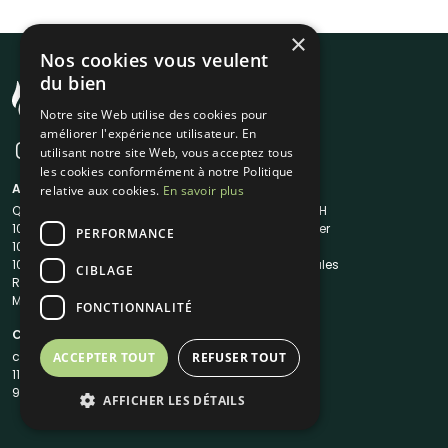
×
Nos cookies vous veulent
du bien
Notre site Web utilise des cookies pour
améliorer l'expérience utilisateur. En
utilisant notre site Web, vous acceptez tous
les cookies conformément à notre Politique
A propos
Liens utiles
relative aux cookies.
En savoir plus
Qui sommes-nous ?
Traiteur en 48H
1001Salles
Nous contacter
PERFORMANCE
1001Salles PRO
FAQ
1001DJ
Mentions légales
CIBLAGE
Reserverunbar
CGV
MP2
CGU
FONCTIONNALITÉ
Contacts
contact@1001traiteurs.com
ACCEPTER TOUT
REFUSER TOUT
11 Rue Maurice Grandcoing
94200 Ivry-sur-Seine
AFFICHER LES DÉTAILS