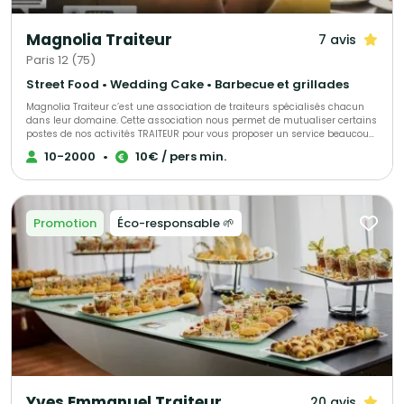
Magnolia Traiteur
7 avis
Paris 12 (75)
Street Food • Wedding Cake • Barbecue et grillades
Magnolia Traiteur c’est une association de traiteurs spécialisés chacun
dans leur domaine. Cette association nous permet de mutualiser certains
postes de nos activités TRAITEUR pour vous proposer un service beaucoup
plus performant à tous les niveaux, LES AVANTAGES pour mieux vous
10-2000
•
10€ / pers min.
servir : - Un standard commun pour une réponse immédiate à vos
demandes de devis - Des partenaires sélectionnés qui pourront répondre
à toutes vos demandes complémentaires sur le devis « multi-choix » que
nous vous enverrons. - Une qualité de produits irréprochables (consulter
les centaines d’avis de nos clients sur Magnolia Traiteur) - Les achats de
Promotion
Éco-responsable 🌱
matières premières de base mutualisées pour des coûts optimisés sur
nos devis - Des frais de publicité partagés pour descendre nos charges
fixes et vous proposer les meilleurs tarifs. - Une offre plus large avec un
seul interlocuteur « Magnolia Traiteur» - Des devis complet avec grâce à
nos partenaires « complémentaires » et spécialistes de l’événementiel,
avec toutes les options en complément que vous désirerez comme : Un
lieu, du matériel de location, de la sonorisation, du personnel de service,
un DJ, un photobooth, une location de verre, des jeux de lumières, etc… - Et
pour finir et surtout grâce à tout cela, vous l’aurez compris …des tarifs
attractifs pour la réalisation de votre événement !!! Magnolia Traiteur c’est
la réalisation de plus de 300 événements chaque année ! Nous vous
invitons à consulter notre site Magnolia Traiteur ou à nous téléphoner
directement pour vous rendre compte de notre efficacité et des choix
Yves Emmanuel Traiteur
20 avis