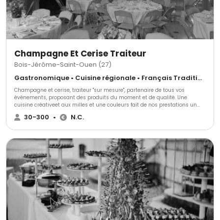
Champagne Et Cerise Traiteur
Bois-Jérôme-Saint-Ouen (27)
Gastronomique • Cuisine régionale • Français Traditionnel
Champagne et cerise, traiteur "sur mesure", partenaire de tous vos
évènements, proposant des produits du moment et de qualité. Une
cuisine créativeet aux milles et une couleurs fait de nos prestations un
concept de plaisir gustatifs. Nous proposons uniquement des produits
30-300
•
N.C.
faits maison et réalisés par nos soins dans notre laboratoire. Ce plaisir est
déstiné aux moments les plus importants de votre vie, de votre carrière
professionnelle ou encore pour des instants de plaisir tout simplement. Il
peut s'étendre jusqu'à chez vous avec des services à domicile.