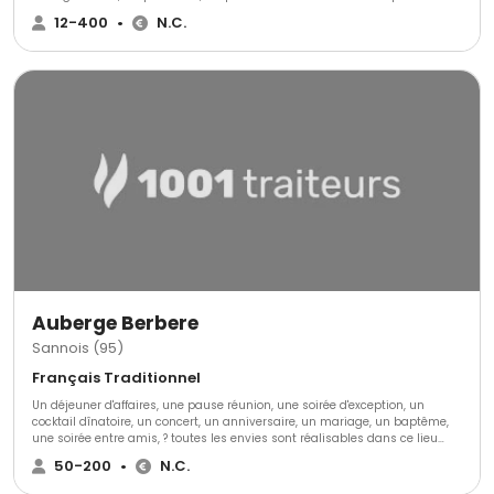
devant vos convives tout au long de l'événement !
12-400
•
N.C.
Auberge Berbere
Sannois (95)
Français Traditionnel
Un déjeuner d'affaires, une pause réunion, une soirée d'exception, un
cocktail dînatoire, un concert, un anniversaire, un mariage, un baptême,
une soirée entre amis, ? toutes les envies sont réalisables dans ce lieu
dont l'atmosphère des milles et une nuit vous séduira ! Possibilité de
50-200
•
N.C.
privatiser une salle ou tout l'établissement.