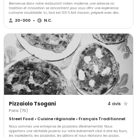
Bienvenue dans notre restaurant indien moderne, une adresse où
tradition et innovation se rencontrent pour vous offrir une expérience
culinaire inoubliable. Ici, tout est 100 % fait maison, préparé avec des
ingrédients frais et de qualité pour ravir vos papilles. Plongez dans les
20-300
•
N.C.
saveurs authentiques de l'Inde avec nos grands classiques tels que le
Butter Chicken, crémeux et délicatement épicé, ou nos samoussas dorés
et croustillants, garnis d'une farce parfumée. Laissez-vous également
séduire par des créations originales comme notre Aloo Tikki Chaat, une
explosion de saveurs et de textures, ou encore nos sandwichs à base de
naan, une revisite moderne et savoureuse qui marie tradition et
modernité. Que vous soyez à la recherche de plats réconfortants ou de
nouvelles découvertes culinaires, notre équipe passionnée est là pour
vous offrir un moment unique, dans une ambiance chaleureuse et
contemporaine. Venez découvrir l'Inde sous un nouveau jour !
Pizzaiolo Tsogani
4 avis
Paris (75)
Street Food • Cuisine régionale • Français Traditionnel
Nous sommes une entreprise de pizzaiolos d'événementiel. Nous
apportons une véritable pizzeria sur votre événement c'est à dire les fours,
les ingrédients, les pizzaiolos, les pâtons et nous réalisons les pizzas