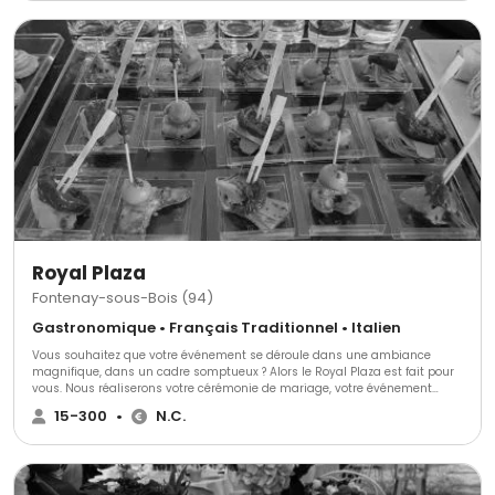
Royal Plaza
Fontenay-sous-Bois (94)
Gastronomique • Français Traditionnel • Italien
Vous souhaitez que votre événement se déroule dans une ambiance
magnifique, dans un cadre somptueux ? Alors le Royal Plaza est fait pour
vous. Nous réaliserons votre cérémonie de mariage, votre événement
d'entreprise, formidable et mémorable, dont tous vos convives se
15-300
•
N.C.
souviendront pendant de nombreuses années.