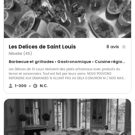
bons pour la santé en équilibre gustatif et nutritionnel. 3) Social : Nous
travaillons activement à soutenir, développer et aider l'économie local.
Peu importe que nous soyons en hiver, au printemps, en été ou à
l’automne, nous choisissons toujours pour nos clients, une sélection des
meilleurs produits d’artisans français locaux.
Les Delices de Saint Louis
8 avis
Nibelle (45)
Barbecue et grillades • Gastronomique • Cuisine régionale
Les Délices de St Louis réalisent des plats artisanaux avec produits du
terroir et saisonniers. Tout est fait par leurs soins. NOUS POUVONS
REPONDRE AUX DEMANDES N ALLANT PAS AU DELA D ENVIRON 1H / 1H30 MAX
DE NOTRE LABORATOIRE
1-300
•
N.C.