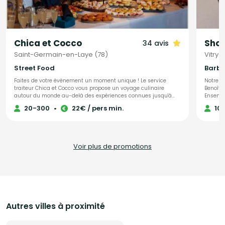
Chica et Cocco
Shok
34 avis
Saint-Germain-en-Laye (78)
Vitry-
Street Food
Faites de votre événement un moment unique ! Le service
Notre ac
traiteur Chica et Cocco vous propose un voyage culinaire
Benoît 
autour du monde au-delà des expériences connues jusqu'à
Ensembl
présent. Grâce à leur réseau de cuisiniers de toutes origines,
vos évé
20-300
•
22€ / pers min.
10
habitant sur Saint-Germain-en-Laye et ses alentours, Chica
l’honne
et Cocco vous prennent par la main et vous font découvrir tout
sélectio
un monde de goûts et d'histoires. Chica et Cocco vous
créativi
proposent de partir à la découverte avec une cuisine
des men
authentique et 100% artisanale !
transfo
Voir plus de promotions
mémora
Autres villes à proximité