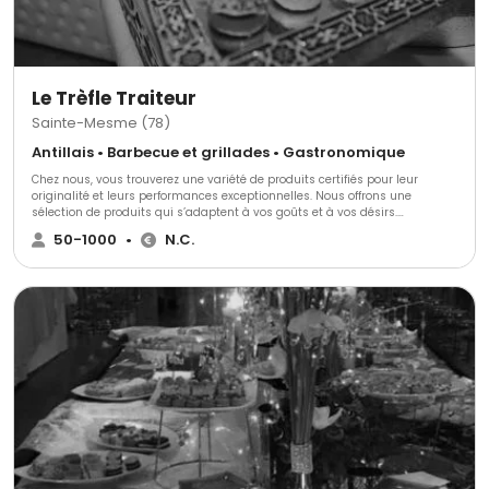
Le Trèfle Traiteur
Sainte-Mesme (78)
Antillais • Barbecue et grillades • Gastronomique
Chez nous, vous trouverez une variété de produits certifiés pour leur
originalité et leurs performances exceptionnelles. Nous offrons une
sélection de produits qui s’adaptent à vos goûts et à vos désirs.
Découvrez nos différentes prestations, certifiées pour leur qualité et leurs
50-1000
•
N.C.
performances inégalées.