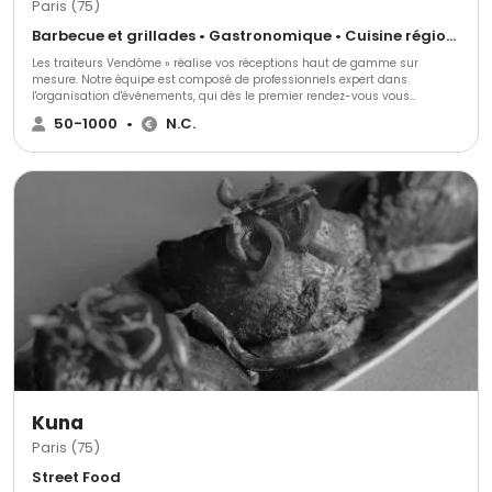
Paris (75)
Barbecue et grillades • Gastronomique • Cuisine régionale
Les traiteurs Vendôme » réalise vos réceptions haut de gamme sur
mesure. Notre équipe est composé de professionnels expert dans
l'organisation d'événements, qui dès le premier rendez-vous vous
proposera un suivi sur-mesure et répondra à chacune de vos exigences
50-1000
•
N.C.
jusqu'au jour de votre réception et fera de votre soirée un moment unique?
Kuna
Paris (75)
Street Food