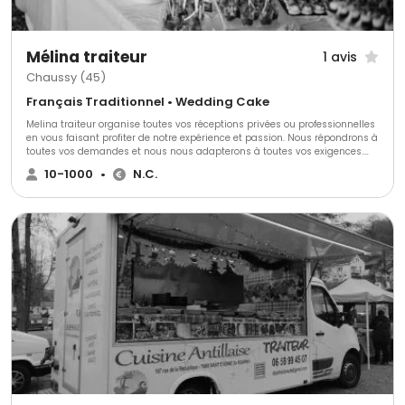
Mélina traiteur
1 avis
Chaussy (45)
Français Traditionnel • Wedding Cake
Melina traiteur organise toutes vos réceptions privées ou professionnelles
en vous faisant profiter de notre expérience et passion. Nous répondrons à
toutes vos demandes et nous nous adapterons à toutes vos exigences.
Vous pourrez profiter de notre restaurant ou nous nous déplacerons sur le
10-1000
•
N.C.
lieu que vous aurez choisi.