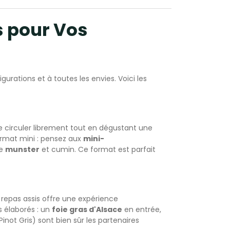
s pour Vos
urations et à toutes les envies. Voici les
 de circuler librement tout en dégustant une
format mini : pensez aux
mini-
de
munster
et cumin. Ce format est parfait
 repas assis offre une expérience
s élaborés : un
foie gras d'Alsace
en entrée,
inot Gris) sont bien sûr les partenaires