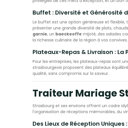
privilégiés de ces mets d'exception, et un bon tr
Buffet : Diversité et Générosité d
Le buffet est une option généreuse et flexible, 
présenter une grande diversité de plats, chauds 
garnie
, un
baeckeoffe
mijoté, des salades co
la richesse culinaire de la région à vos convives.
Plateaux-Repas & Livraison : La 
Pour les entreprises, les plateaux-repas sont une
strasbourgeois proposent des plateaux équilibré
qualité, sans compromis sur la saveur.
Traiteur Mariage S
Strasbourg et ses environs offrent un cadre idy
l'organisation de réceptions mémorables, du vi
Des Lieux de Réception Uniques 