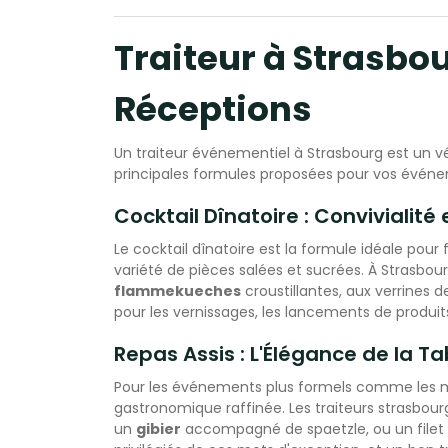
travai
assie
Traiteur à Strasbou
de la tab
RECEP
Réceptions
Un traiteur événementiel à Strasbourg est un vér
principales formules proposées pour vos événe
Cocktail Dînatoire : Convivialité
Le cocktail dînatoire est la formule idéale pour 
variété de pièces salées et sucrées. À Strasbourg
flammekueches
croustillantes, aux verrines 
pour les vernissages, les lancements de produit
Repas Assis : L'Élégance de la T
Pour les événements plus formels comme les mari
gastronomique raffinée. Les traiteurs strasbour
un
gibier
accompagné de spaetzle, ou un filet 