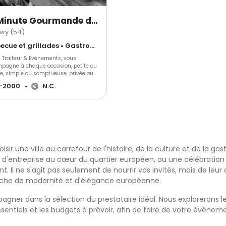
qualité en toute sérénité.
La Minute Gourmande de Ludo
wy (54)
Barbecue et grillades • Gastronomique • Cuisine régionale
 Traiteur & Evènements, vous
pagne à chaque occasion, petite ou
e, simple ou somptueuse, privée ou
e. Ludovic Weber et ses
-2000
•
N.C.
es sauront répondre à vos attentes,
aire vos exigences. Laissez-vous
endre pour vos réceptions par la
vité et l'imagination de Ludovic,
s plus de 20ans, mettre en scène vos
tions et évènements en Grand Est, et
récisément en Lorraine, est une
n qu'il souhaite affiner à vos côtés.
ir une ville au carrefour de l'histoire, de la culture et de la g
e cadre de réceptions, nos
nsables de réceptions sauront vous
e d'entreprise au cœur du quartier européen, ou une célébration
 dans vos choix, vous ferons
. Il ne s'agit pas seulement de nourrir vos invités, mais de leur 
rir notre savoir faire, vous recevrons
ouche de modernité et d'élégance européenne.
notre show room, et autant de
euses occasion pour découvrir les
ions originales et savoureuses que
r dans la sélection du prestataire idéal. Nous explorerons les d
e EG MG Traiteur. L'équipe réalise
ssentiels et les budgets à prévoir, afin de faire de votre évén
ment des mises en scènes
tives, afin que votre évènement ne
mble à aucun autre. Les thèmes sont