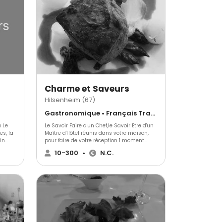
précises, contactez-les.
Charme et Saveurs
Hilsenheim (67)
Gastronomique • Français Traditionnel
 Le
Le Savoir Faire d'un Chef,le Savoir Etre d'un
es, la
Maître d'Hôtel réunis dans votre maison,
in
pour faire de votre réception 1 moment
éal
d'exception.
10-300
•
N.C.
tion
r
 !Du
 au
la
de cet
Broche
ons
ariés.