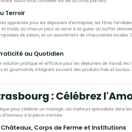
aiteur saura vous conseiller sur les accords parfaits.
u Terroir
très appréciée pour les déjeuners d'entreprise, les fêtes familia
et froids, où chacun peut se servir à sa guise. Un buffet alsaci
mposées de saison, et un assortiment de charcuteries locales. C
Praticité au Quotidien
 solution pratique et efficace pour les déjeuners de travail, les 
s et gourmands, intégrant souvent des produits frais et locaux. 
trasbourg : Célébrez l'Am
llique pour célébrer un mariage. Les traiteurs spécialisés dans l
n d'honneur à la pièce montée.
: Châteaux, Corps de Ferme et Institutions