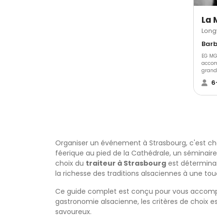
Long
EG MG
accom
grand
professionnell
6
équip
et satisf
surpr
créati
depui
récep
plus p
passio
Organiser un événement à Strasbourg, c'est chois
Dans l
respo
féerique au pied de la Cathédrale, un séminair
guider
choix du
traiteur à Strasbourg
est déterminant
découv
la richesse des traditions alsaciennes à une t
dans 
délici
créat
Ce guide complet est conçu pour vous accompagne
propos
gastronomie alsacienne, les critères de choix e
égale
inven
savoureux.
resse