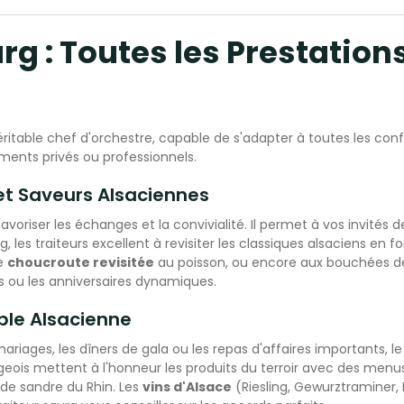
llés ensemble, aussi bien autour des
ttes et des mets, et également autour
rg : Toutes les Prestation
le et du cocktail. "L'ART DES
TIONS REUSSIES DEPUIS 1995"
itable chef d'orchestre, capable de s'adapter à toutes les config
ments privés ou professionnels.
 et Saveurs Alsaciennes
favoriser les échanges et la convivialité. Il permet à vos invités
, les traiteurs excellent à revisiter les classiques alsaciens en 
de
choucroute revisitée
au poisson, ou encore aux bouchées 
s ou les anniversaires dynamiques.
able Alsacienne
ages, les dîners de gala ou les repas d'affaires importants, le
geois mettent à l'honneur les produits du terroir avec des menu
de sandre du Rhin. Les
vins d'Alsace
(Riesling, Gewurztraminer, P