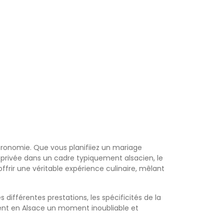
cuisine exotique et épicée.
astronomie. Que vous planifiiez un mariage
 privée dans un cadre typiquement alsacien, le
offrir une véritable expérience culinaire, mêlant
ifférentes prestations, les spécificités de la
ement en Alsace un moment inoubliable et