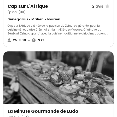
Cap sur L'Afrique
2 avis
Épinal (88)
Sénégalais • Malien • Ivoirien
Cap sur l’Afrique est née de la passion de Zeina, sa gérante, pour la
cuisine sénégalaise à Épinal et Saint-Dié-des-Vosges. Originaire du
Sénégal, Zeina a grandi avec la cuisine traditionnelle africaine, apprentie
dès son enfance aux côtés de sa grand-mère Dieynaba. Zeina a
25-300
•
N.C.
perfectionné ses compétences culinaires par une formation
professionnelle en cuisine et service en salle. Diplôme en poche, elle a
travaillé avec divers traiteurs et restaurateurs renommés des Vosges,
consolidant ainsi son expertise. Encouragée par les retours positifs et le
soutien de ses proches, Zeina a fondé en 2012 "Les Saveurs de la Terenga",
un service de traiteur africain pour mariages, anniversaires et repas
associatifs. Son activité s'est étendue à un service de plats à emporter,
appréciés par les amateurs de cuisine exotique et épicée.
La Minute Gourmande de Ludo