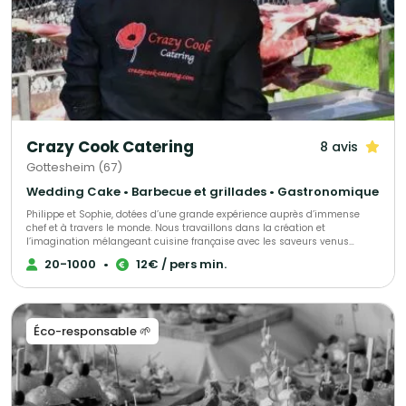
Crazy Cook Catering
8 avis
Gottesheim (67)
Wedding Cake • Barbecue et grillades • Gastronomique
Philippe et Sophie, dotées d’une grande expérience auprès d’immense
chef et à travers le monde. Nous travaillons dans la création et
l’imagination mélangeant cuisine française avec les saveurs venus
d’Asie, de la Méditerranée ou de l’Orient… Nous proposons de la cuisine
20-1000
•
12€ / pers min.
faite maison avec des produits saisonniers, locaux et de qualité, nous
travaillons sur place dans le lieu que vous aurez choisi. Nos menus sont
personnalisables et faites selon vos exigences. Vous aurez un large choix
de plats préparés en SHOW COOKING. Nous serons à vos côtés tout au
long de la réception. Que des produits sains et non venus de l’industrie.
Éco-responsable 🌱
Nous acceptons n’importe quel challenge.