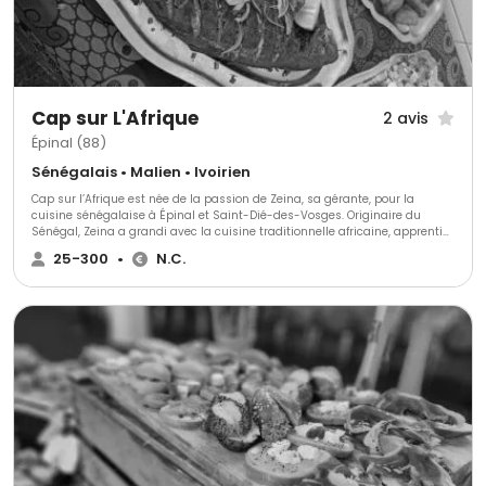
Cap sur L'Afrique
2 avis
Épinal (88)
Sénégalais • Malien • Ivoirien
Cap sur l’Afrique est née de la passion de Zeina, sa gérante, pour la
cuisine sénégalaise à Épinal et Saint-Dié-des-Vosges. Originaire du
Sénégal, Zeina a grandi avec la cuisine traditionnelle africaine, apprentie
dès son enfance aux côtés de sa grand-mère Dieynaba. Zeina a
25-300
•
N.C.
perfectionné ses compétences culinaires par une formation
professionnelle en cuisine et service en salle. Diplôme en poche, elle a
travaillé avec divers traiteurs et restaurateurs renommés des Vosges,
consolidant ainsi son expertise. Encouragée par les retours positifs et le
soutien de ses proches, Zeina a fondé en 2012 "Les Saveurs de la Terenga",
un service de traiteur africain pour mariages, anniversaires et repas
associatifs. Son activité s'est étendue à un service de plats à emporter,
appréciés par les amateurs de cuisine exotique et épicée.