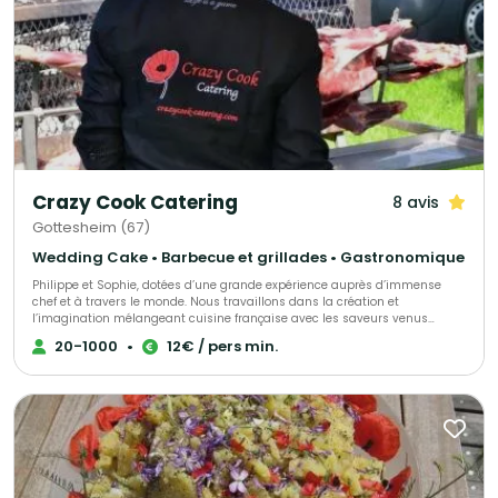
Crazy Cook Catering
8 avis
Gottesheim (67)
Wedding Cake • Barbecue et grillades • Gastronomique
Philippe et Sophie, dotées d’une grande expérience auprès d’immense
chef et à travers le monde. Nous travaillons dans la création et
l’imagination mélangeant cuisine française avec les saveurs venus
d’Asie, de la Méditerranée ou de l’Orient… Nous proposons de la cuisine
20-1000
•
12€ / pers min.
faite maison avec des produits saisonniers, locaux et de qualité, nous
travaillons sur place dans le lieu que vous aurez choisi. Nos menus sont
personnalisables et faites selon vos exigences. Vous aurez un large choix
de plats préparés en SHOW COOKING. Nous serons à vos côtés tout au
long de la réception. Que des produits sains et non venus de l’industrie.
Nous acceptons n’importe quel challenge.