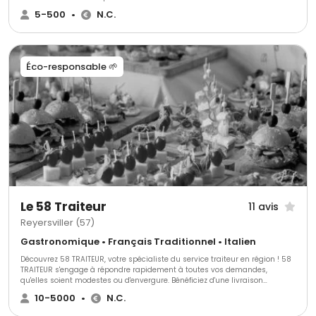
vos envies.
5-500
•
N.C.
Éco-responsable 🌱
Le 58 Traiteur
11 avis
Reyersviller (57)
Gastronomique • Français Traditionnel • Italien
Découvrez 58 TRAITEUR, votre spécialiste du service traiteur en région ! 58
TRAITEUR s'engage à répondre rapidement à toutes vos demandes,
qu'elles soient modestes ou d'envergure. Bénéficiez d'une livraison
régionale assurée par véhicules isothermes agréés pour des prestations
10-5000
•
N.C.
chaudes ou froides. Offrez-vous une expérience culinaire unique avec 58
TRAITEUR. 58 TRAITEUR propose des services variés adaptés à tous vos