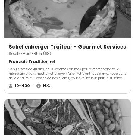
Schellenberger Traiteur - Gourmet Services
Soultz-Haut-Rhin (68)
Français Traditionnel
Depuis près de 40 ans, nous sommes animés par la même volonté, la
même ambition : mettre notre savoir faire, notre enthousiasme, notre sens
de la qualité, au service de nos clients, pour éveiller leur plaisir, susciter
des émotions, les satisfaire. Fraîcheur, choix et qualité des produits,
10-400
•
N.C.
contrôle de la traçabilité, originalité et maîtrise des recettes, respect de la
tradition culinaire alsacienne et française, sont mis au service du bon et
du vrai goût ! Notre entreprise familiale créée en 1974 compte aujourd'hui
14 salariés formés au travail de qualité dans le respect des normes
d'hygiène HACCP. Notre laboratoire de production d'une superficie de
450m2 nous permet de cuisiner dans des conditions idéales pour vous
garantir une sécurité alimentaire optimum.