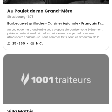
Au Poulet de ma Grand-Mère
Strasbourg (67)
Barbecue et grillades • Cuisine régionale • Français Traditionnel
Au poulet de ma grand-mère vous propose d’organiser votre événement
privé ou professionnel où tout est fait devant vos yeux et dans une
atmosphère chaleureuse. Nous sommes faits pour les amoureux de la
bonne viande, spécialiste de la grillage, barbecue… Nous préparons tout
25-250
•
N.C.
dans le lieu que vous aurez choisi au regard de tous pour un moment
unique.
Villa Mathis