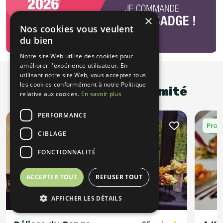
×
Nos cookies vous veulent
du bien
Notre site Web utilise des cookies pour
améliorer l'expérience utilisateur. En
utilisant notre site Web, vous acceptez tous
les cookies conformément à notre Politique
Promotions à proximité
relative aux cookies.
En savoir plus
PERFORMANCE
Promotion
Prom
CIBLAGE
FONCTIONNALITÉ
ACCEPTER TOUT
REFUSER TOUT
AFFICHER LES DÉTAILS