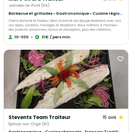
Joinville-le-Pont (94)
Barbecue et grillades • Gastronomique • Cuisine régionale
Chef à domicile et traiteur, Marc Girard et son équipe élaborent avec soin
vos repas, cocktails, mariages et réceptions. Nous mettons à l’honneur
des produits saisonniers, locaux et d’exception, pour des créations
gourmandes et raffinées qui raviront vos convives. Engagés pour une
10-300
•
31€ / pers min.
cuisine responsable, nous soutenons la consommation durable des
produits de la mer grâce au programme Mr. Goodfish, garantissant ainsi
une gastronomie à la fois savoureuse et respectueuse de
l’environnement.
Stevents Team Traiteur
15 avis
Épinay-sur-Orge (91)
Gastronomique • Cuisine régionale • Français Traditionnel