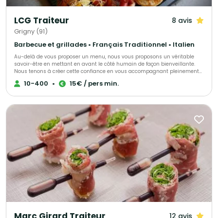
LCG Traiteur
8 avis
Grigny (91)
Barbecue et grillades • Français Traditionnel • Italien
Au-delà de vous proposer un menu, nous vous proposons un véritable
savoir-être en mettant en avant le côté humain de façon bienveillante.
Nous tenons à créer cette confiance en vous accompagnant pleinement
afin que vous puissiez être sereins le jour de réception. Il est
10-400
•
15€ / pers min.
indispensable que vous vous sentiez écoutés et dirigés si nécessaire. Ces
valeurs feront la différence et nous y tenons énormément.
Marc Girard Traiteur
12 avis