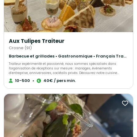
Aux Tulipes Traiteur
Crosne (91)
Barbecue et grillades • Gastronomique • Français Traditionnel
Traiteur expérimenté et passionné, nous sommes spécialisés dans
l'organisation de réceptions sur mesure : mariages, événements
d’entreprise, anniversaires, cocktails privés. Découvrez notre cuisine
raffinée, élaborée avec des produits frais et de saison, accompagnée de
10-500
•
40€ / pers min.
menus personnalisables en fonction de vos envies et de vos contraintes
alimentaires. Nous proposons un service soigné et une gestion logistique
complète pour garantir le succès de vos événements gourmands et
conviviaux.