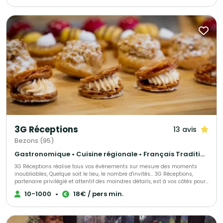
personnalisable et ajustable pour rendre ce moment unique.
3G Réceptions
13 avis
Bezons (95)
Gastronomique • Cuisine régionale • Français Traditionnel
3G Réceptions réalise tous vos évènements sur mesure des moments
inoubliables, Quelque soit le lieu, le nombre d'invités... 3G Réceptions,
partenaire privilégié et attentif des moindres détails, est à vos côtés pour
organiser votre réception, et vous accompagne depuis la conception
10-1000
•
18€ / pers min.
jusqu'à la fin de votre événement. Vous voulez de la féérie, de la
gourmandise, du spectacle ! 3G Réceptions s'engage à satisfaire vos
exigences pour sans cesse vous surprendre et vous séduire.