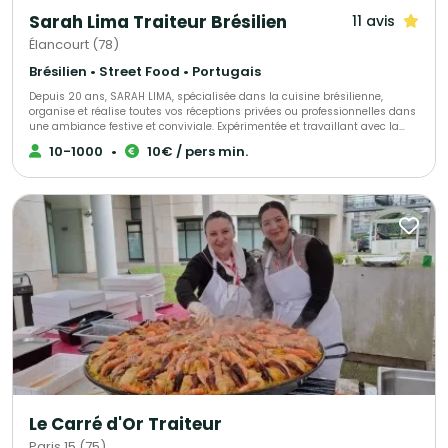
Sarah Lima Traiteur Brésilien
11 avis
Élancourt (78)
Brésilien • Street Food • Portugais
Depuis 20 ans, SARAH LIMA, spécialisée dans la cuisine brésilienne,
organise et réalise toutes vos réceptions privées ou professionnelles dans
une ambiance festive et conviviale. Expérimentée et travaillant avec la
passion de son métier, elle saura être à votre écoute pour répondre à
10-1000
•
10€ / pers min.
toutes vos demandes et s’adaptera à toutes vos exigences. Elle vous
proposera diverses prestations comme des ateliers samba… Pour plus de
renseignements, rencontrez-la !
Le Carré d'Or Traiteur
Paris 15 (75)