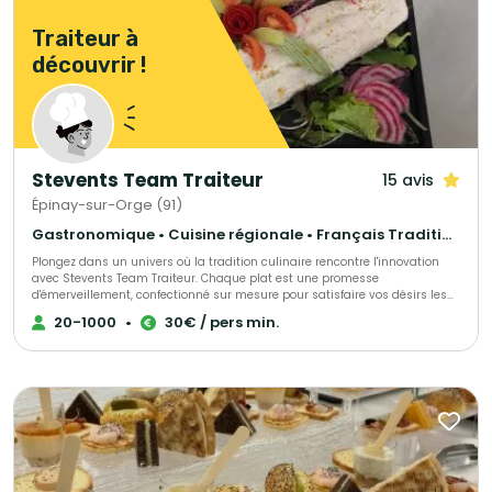
Traiteur à
découvrir !
Stevents Team Traiteur
15 avis
Épinay-sur-Orge (91)
Gastronomique • Cuisine régionale • Français Traditionnel
Plongez dans un univers où la tradition culinaire rencontre l'innovation
avec Stevents Team Traiteur. Chaque plat est une promesse
d'émerveillement, confectionné sur mesure pour satisfaire vos désirs les
plus exquis. Laissez-vous surprendre par une expérience gustative
20-1000
•
30€ / pers min.
inoubliable, où gourmandise rime avec créativité. Stevents Team Traiteur,
c'est l'engagement d'un voyage culinaire personnalisé, au-delà de vos
attentes. Préparez-vous à être éblouis.