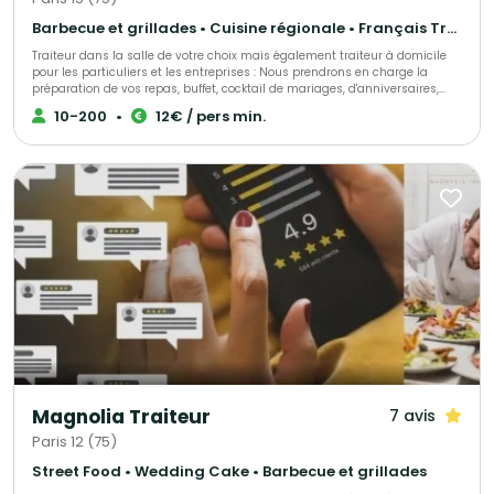
Barbecue et grillades • Cuisine régionale • Français Traditionnel
Traiteur dans la salle de votre choix mais également traiteur à domicile
pour les particuliers et les entreprises : Nous prendrons en charge la
préparation de vos repas, buffet, cocktail de mariages, d'anniversaires,
d'entrepises, ou simplement une livraison de votre met à domicile, sur
10-200
•
12€ / pers min.
votre lieu de travail ou de votre choix. Nous sélectionnons nos produits
avec le plus grand soin pour vous élaborer des univers gustatifs variés.
Qualité, fraîcheur et originalité sont les convictions qui nous animent.
Notre cuisine authentique vous régalera et surprendra les plus fin
gourmet. N'hésitez pas à faire appel à nos services ! Spécialistes de
demandes de dernières minutes, nous saurons assurer votre événement
tel que : anniversaire surprise, deuil, fête de naissance et autres.
Magnolia Traiteur
7 avis
Paris 12 (75)
Street Food • Wedding Cake • Barbecue et grillades