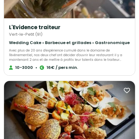
L'Evidence traiteur
Vert-le-Petit (91)
Wedding Cake • Barbecue et grillades • Gastronomique
Avec plus de 20 ans d'expérience cumulé dans le domaine de
l'évènementiel, nos deux chef ont décider d'ouvrir leur restaurant il y a
maintenant 2 ans et de mettre à profits leur talents dans le traiteur
évènementiel afin de vous accompagner lors de vos évènements.
10-3000
•
16€ / pers min.