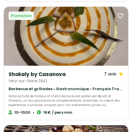
Promotion
Shokaly by Casanova
7 avis
Vitry-sur-Seine (94)
Barbecue et grillades • Gastronomique • Français Traditionnel
Notre activité de traiteur et chef à domicile est portée par Benoît et
Shorena, un duo passionné et complémentaire. Ensemble, ils créent des
expériences culinaires uniques pour vos événements privés ou
professionnels. Leur cuisine met à l’honneur des produits frais et de
10-1000
•
16€ / pers min.
saison, soigneusement sélectionnés pour garantir qualité et authenticité.
Grâce à leur créativité exceptionnelle et leur sens du détail, ils imaginent
des menus sur mesure, gourmands et élégants, pour transformer chaque
repas en un moment convivial et mémorable.