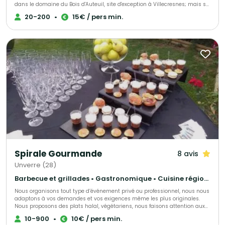
dans le domaine du Bois d'Auteuil, site d'exception à Villecresnes; mais se
déplace aussi sur le lieu de votre choix. Le Bois d'Auteuil est repris en main
20-200
•
15€ / pers min.
par Clerence Restauration depuis Juillet 2007.
Spirale Gourmande
8 avis
Unverre (28)
Barbecue et grillades • Gastronomique • Cuisine régionale
Nous organisons tout type d’événement privé ou professionnel, nous nous
adaptons à vos demandes et vos exigences même les plus originales.
Nous proposons des plats halal, végétariens, nous faisons attention aux
personnes qui ont des allergies. Nous travaillons nos produits par nos
10-900
•
10€ / pers min.
soins, tout est fait maison dans la créativité et l’inventivité. Tout est