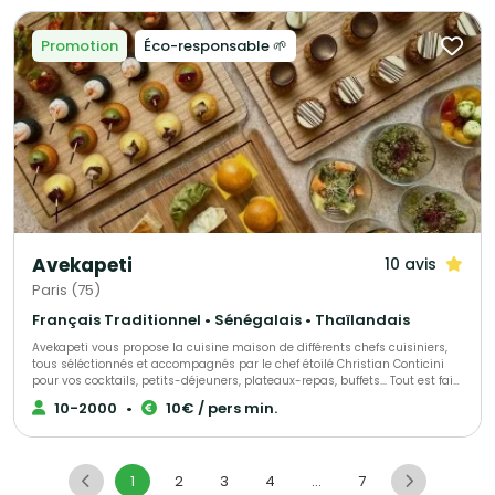
gastronomique, mais aussi l'expérience de professionnels de
l'organisation de réception.
Promotion
Éco-responsable 🌱
Avekapeti
10 avis
Paris (75)
Français Traditionnel • Sénégalais • Thaïlandais
Avekapeti vous propose la cuisine maison de différents chefs cuisiniers,
tous séléctionnés et accompagnés par le chef étoilé Christian Conticini
pour vos cocktails, petits-déjeuners, plateaux-repas, buffets... Tout est fait
maison, avec des produits frais, de saison livré en contenants
10-2000
•
10€ / pers min.
réutilisables 0 déchet ou recyclables en véhicules éléctriques. Du buffet
bonne franquette au semi-gastro en passant par l'animation culinaire ou
le bar à cocktail nous pourrons vous allouer le bon chef selon vos envies
et votre budget !
1
2
3
4
...
7