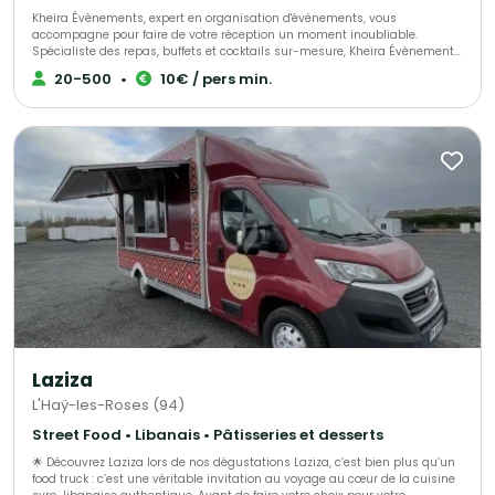
Kheira Évènements, expert en organisation d'événements, vous
accompagne pour faire de votre réception un moment inoubliable.
Spécialiste des repas, buffets et cocktails sur-mesure, Kheira Évènements
régale vos papilles et celles de vos convives avec des plats savoureux et
20-500
•
10€ / pers min.
personnalisés. Travaillant uniquement avec des produits frais, Kheira
Évènements crée des mets originaux et de qualité, adaptés à toutes vos
envies. Ces professionnels passionnés de la gastronomie mettent tout
leur savoir-faire à votre service pour concevoir des plats uniques et
esthétiques. Faites confiance à Kheira Évènements pour organiser un
événement festif et convivial. Présentez votre projet et laissez cette équipe
dynamique sublimer votre événement grâce à une cuisine à la fois
généreuse et inventive. Découvrez dès maintenant une gamme de
créations culinaires qui raviront tous vos invités.
Laziza
L'Haÿ-les-Roses (94)
Street Food • Libanais • Pâtisseries et desserts
🌟 Découvrez Laziza lors de nos dégustations Laziza, c’est bien plus qu’un
food truck : c’est une véritable invitation au voyage au cœur de la cuisine