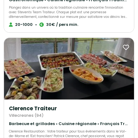
Plongez dans un univers où la tradition culinaire rencontre l'innovation
avec Stevents Team Traiteur. Chaque plat est une promesse
d'émerveillement, confectionné sur mesure pour satisfaire vos désirs les
plus exquis. Laissez-vous surprendre par une expérience gustative
20-1000
•
30€ / pers min.
inoubliable, où gourmandise rime avec créativité. Stevents Team Traiteur,
c'est l'engagement d'un voyage culinaire personnalisé, au-delà de vos
attentes. Préparez-vous à être éblouis.
Clerence Traiteur
Villecresnes (94)
Barbecue et grillades • Cuisine régionale • Français Traditionnel
Clerence Restauration : Votre traiteur pour tous évènements dans le Val-
de-Marne et l'Est francilien! Patrick Clerence, chef passionné, vous reçoit