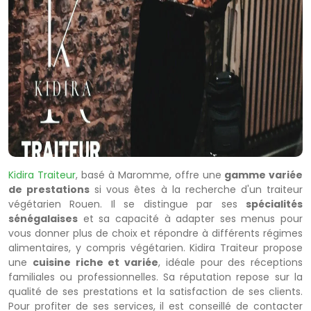
Kidira Traiteur
, basé à Maromme, offre une
gamme variée
de prestations
si vous êtes à la recherche d'un traiteur
végétarien Rouen. Il se distingue par ses
spécialités
sénégalaises
et sa capacité à adapter ses menus pour
vous donner plus de choix et répondre à différents régimes
alimentaires, y compris végétarien. Kidira Traiteur propose
une
cuisine riche et variée
, idéale pour des réceptions
familiales ou professionnelles. Sa réputation repose sur la
qualité de ses prestations et la satisfaction de ses clients.
Pour profiter de ses services, il est conseillé de contacter