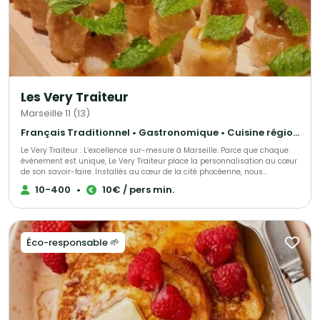
Les Very Traiteur
Marseille 11 (13)
Français Traditionnel • Gastronomique • Cuisine régionale
Le Very Traiteur : L’excellence sur-mesure à Marseille. Parce que chaque
événement est unique, Le Very Traiteur place la personnalisation au cœur
de son savoir-faire. Installés au cœur de la cité phocéenne, nous
concevons des expériences culinaires qui vous ressemblent. Que vous
10-400
•
10€ / pers min.
soyez un particulier célébrant un moment de vie ou une entreprise en
quête de prestige, nous créons des menus exclusifs adaptés à vos envies,
vos contraintes et votre budget. Notre promesse ? Une cuisine de passion,
une logistique sans faille et ce petit "plus" qui rendra votre réception
inoubliable.
Éco-responsable 🌱