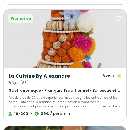
Promotion
La Cuisine By Alexandre
8 avis
Fréjus (83)
Gastronomique • Français Traditionnel • Barbecue et grillades
Fort de plus de 20 ans d’expérience, j’accompagne les entreprises et les
particuliers dans la création et l’organisation d’événements
professionnels et privés ainsi que de prestations de chef à domicile dans
le Var et les Alpes-Maritimes, notamment à Cannes, Fréjus, Saint-
10-200
•
35€ / pers min.
Raphaël, Saint-Tropez et Sainte-Maxime, à travers La Cuisine By
Alexandre Huertas. Je propose des prestations traiteur sur mesure : repas
assis, buffets, cocktails, animations culinaires, dîners privés avec chef à
domicile, ainsi que la livraison de plateaux repas pour les entreprises et