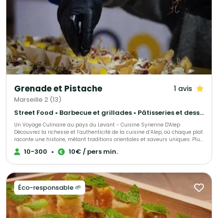
Grenade et Pistache
1 avis
Marseille 2 (13)
Street Food • Barbecue et grillades • Pâtisseries et desserts
Un Voyage Culinaire au pays du Levant - Cuisine Syrienne D'Alep
Découvrez la richesse et l’authenticité de la cuisine d’Alep, où chaque plat
raconte une histoire, mêlant traditions orientales et saveurs uniques. Plus
qu’un simple restaurant et traiteur, Grenade et Pistache est un moyen de
10-300
•
10€ / pers min.
tisser des liens culturels entre la Syrie et la France à travers nos plats. Des
plats raffinés, équilibrés et accessibles, pour une expérience sensorielle
inoubliable. Nous sommes un traiteur engagé, profondément impliqué
dans le monde associatif culturel, et nous avons à cœur de participer à
des événements caritatifs afin de soutenir des causes qui nous tiennent
Éco-responsable 🌱
à cœur.