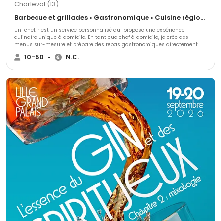
Charleval (13)
Barbecue et grillades • Gastronomique • Cuisine régionale
Un-chef.fr est un service personnalisé qui propose une expérience
culinaire unique à domicile. En tant que chef à domicile, je crée des
menus sur-mesure et prépare des repas gastronomiques directement
chez vous, pour des dîners intimes, des soirées entre amis, des repas
10-50
•
N.C.
d'affaires ou des événements spéciaux. Profitez d'une cuisine raffinée, sans
avoir à quitter le confort de votre maison, avec un service qui s’adapte à
vos goûts et à vos attentes.