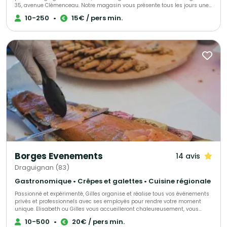
35, avenue Clémenceau. Notre magasin vous présente tous les jours une
gamme de plats à emporter de l'entrée au dessert, nous vous proposons
10-250
•
15€ / pers min.
également nos services pour toutes vos réceptions, mariages, cocktails,
baptêmes, repas d'association et repas de village.
Borges Evenements
14 avis
Draguignan (83)
Gastronomique • Crêpes et galettes • Cuisine régionale
Passionné et expérimenté, Gilles organise et réalise tous vos événements
privés et professionnels avec ses employés pour rendre votre moment
unique. Elisabeth ou Gilles vous accueilleront chaleureusement, vous
proposant conseils et aides pour vous permettre de rendre ce jour parfait.
10-500
•
20€ / pers min.
Tout est personnalisable afin que votre réception soit un succès.