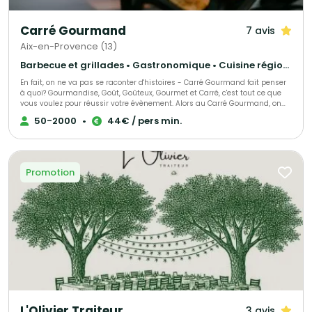
Carré Gourmand
7 avis
Aix-en-Provence (13)
Barbecue et grillades • Gastronomique • Cuisine régionale
En fait, on ne va pas se raconter d'histoires - Carré Gourmand fait penser
à quoi? Gourmandise, Goût, Goûteux, Gourmet et Carré, c'est tout ce que
vous voulez pour réussir votre évènement. Alors au Carré Gourmand, on
peut dire encore beaucoup de choses... Le mieux c'est de goûter. Jérôme
50-2000
•
44€ / pers min.
GHIBAUDO
Promotion
L'Olivier Traiteur
3 avis