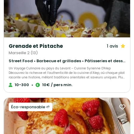
Grenade et Pistache
1 avis
Marseille 2 (13)
Street Food • Barbecue et grillades • Pâtisseries et desserts
Un Voyage Culinaire au pays du Levant - Cuisine Syrienne D'Alep
Découvrez la richesse et l’authenticité de la cuisine d’Alep, où chaque plat
raconte une histoire, mêlant traditions orientales et saveurs uniques. Plus
qu’un simple restaurant et traiteur, Grenade et Pistache est un moyen de
10-300
•
10€ / pers min.
tisser des liens culturels entre la Syrie et la France à travers nos plats. Des
plats raffinés, équilibrés et accessibles, pour une expérience sensorielle
inoubliable. Nous sommes un traiteur engagé, profondément impliqué
dans le monde associatif culturel, et nous avons à cœur de participer à
des événements caritatifs afin de soutenir des causes qui nous tiennent
Éco-responsable 🌱
à cœur.