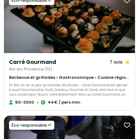
Éco-responsable 🌱
Carré Gourmand
7 avis
Aix-en-Provence (13)
Barbecue et grillades • Gastronomique • Cuisine régionale
En fait, on ne va pas se raconter d'histoires - Carré Gourmand fait penser
à quoi? Gourmandise, Goût, Goûteux, Gourmet et Carré, c'est tout ce que
vous voulez pour réussir votre évènement. Alors au Carré Gourmand, on
peut dire encore beaucoup de choses... Le mieux c'est de goûter. Jérôme
50-2000
•
44€ / pers min.
GHIBAUDO
Éco-responsable 🌱