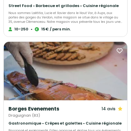
Street Food • Barbecue et grillades • Cuisine régionale
Nous sommes Laétitia, Lucie et Xavier dans le Haut Var, à Aups, aux
portes des gorges du Verdon, notre magasin se situe dans le village au
35, avenue Clémenceau. Notre magasin vous présente tous les jours une
gamme de plats à emporter de l'entrée au dessert, nous vous proposons
10-250
•
15€ / pers min.
également nos services pour toutes vos réceptions, mariages, cocktails,
baptêmes, repas d'association et repas de village.
Borges Evenements
14 avis
Draguignan (83)
Gastronomique • Crêpes et galettes • Cuisine régionale
Passionné et expérimenté, Gilles organise et réalise tous vos événements