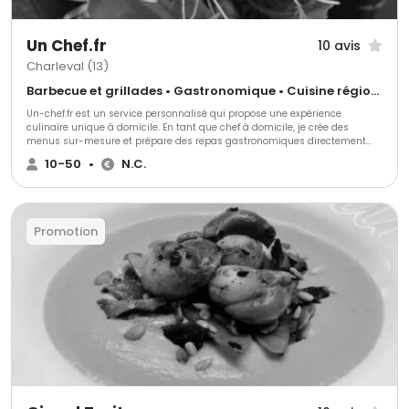
Un Chef.fr
10 avis
Charleval (13)
Barbecue et grillades • Gastronomique • Cuisine régionale
Un-chef.fr est un service personnalisé qui propose une expérience
culinaire unique à domicile. En tant que chef à domicile, je crée des
menus sur-mesure et prépare des repas gastronomiques directement
chez vous, pour des dîners intimes, des soirées entre amis, des repas
10-50
•
N.C.
d'affaires ou des événements spéciaux. Profitez d'une cuisine raffinée, sans
avoir à quitter le confort de votre maison, avec un service qui s’adapte à
vos goûts et à vos attentes.
Promotion