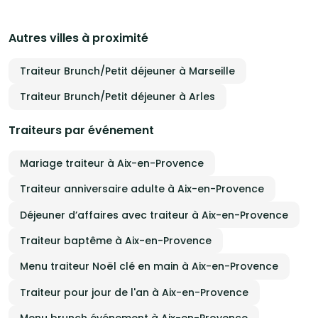
garantir authenticité, qualité, et sincérité dans l’assiette
attentes
comme dans la décoration. Parce que votre mariage est
expérie
unique, votre repas doit l’être aussi. Et parce que chaque détail
Autres villes à proximité
compte, nous le construisons ensemble, du premier échange
jusqu’au jour J.
Traiteur Brunch/Petit déjeuner à Marseille
Traiteur Brunch/Petit déjeuner à Arles
Traiteurs par événement
Mariage traiteur à Aix-en-Provence
Traiteur anniversaire adulte à Aix-en-Provence
Déjeuner d’affaires avec traiteur à Aix-en-Provence
Traiteur baptême à Aix-en-Provence
Menu traiteur Noël clé en main à Aix-en-Provence
Traiteur pour jour de l'an à Aix-en-Provence