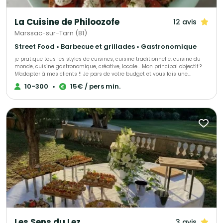
La Cuisine de Philoozofe
12 avis
Marssac-sur-Tarn (81)
Street Food • Barbecue et grillades • Gastronomique
je pratique tous les styles de cuisines, cuisine traditionnelle, cuisine du
monde, cuisine gastronomique, créative, locale... Mon principal objectif ?
M'adapter à mes clients !! Je pars de votre budget et vous fais une
proposition personnalisée pour que votre évènement soit à votre image et
10-300
•
15€ / pers min.
réussi, quelque soit vos possibilités !
Les Sens du Lez
3 avis