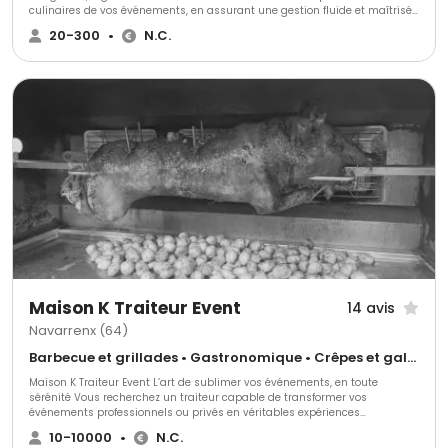
culinaires de vos événements, en assurant une gestion fluide et maîtrisée
à chaque étape. Forts de plus de 15 ans d’expérience, nous
20-300
•
N.C.
accompagnons aussi bien les particuliers que les entreprises,
collectivités et institutions, pour des événements privés ou professionnels,
du cocktail au repas assis. Notre approche repose sur une cuisine
maison, des formats entièrement sur mesure, et une organisation
rigoureuse, pensée pour s’adapter aux contraintes techniques,
logistiques, budgétaires ou protocolaires de chaque projet. Mariages,
réceptions privées, événements d’entreprise ou institutionnels : notre
équipe expérimentée anticipe, ajuste et pilote le service le jour J, afin de
garantir le bon déroulement de votre événement et la sérénité de vos
invités.
Maison K Traiteur Event
14 avis
Navarrenx (64)
Barbecue et grillades • Gastronomique • Crêpes et galettes
Maison K Traiteur Event L’art de sublimer vos événements, en toute
sérénité Vous recherchez un traiteur capable de transformer vos
événements professionnels ou privés en véritables expériences
inoubliables ? Maison K Traiteur Event vous accompagne avec une
10-10000
•
N.C.
approche haut de gamme, clé en main et entièrement sur mesure. Notre