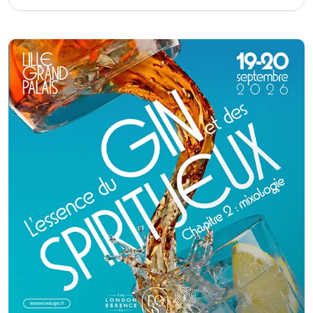
savoir-faire ne se limite pas à la création de menus raffinés, élaborés
selon vos envies et vos exigences. Nous assurons également
l’organisation complète de votre événement, en prenant en charge
chaque détail avec rigueur et élégance. Séminaires d’entreprise,
mariages, réceptions privées ou événements d’exception : nous
orchestrons l’ensemble des prestations, de la décoration à l’installation
du matériel, en passant par la gestion du personnel et le nettoyage final.
Notre priorité est simple : vous offrir une expérience fluide, sereine et sans
stress, afin que vous puissiez profiter pleinement de chaque instant. Un
accompagnement personnalisé, dès le premier contact Dès nos premiers
échanges, nous plaçons l’écoute au cœur de notre démarche. Nous
prenons le temps de comprendre votre projet, vos attentes, votre univers
et votre budget. Ensemble, nous construisons un devis détaillé et
transparent, parfaitement adapté à votre événement. Une dégustation
avant engagement Parce que la confiance passe aussi par les saveurs,
nous vous proposons une dégustation personnalisée avant toute
validation définitive. Ce moment privilégié vous permet de découvrir notre
cuisine, d’affiner vos choix et de garantir que chaque détail culinaire sera
à la hauteur de vos attentes le jour J. Une prise en charge globale et
attentive Une fois le projet validé, Maison K Traiteur Event prend
entièrement les rênes de votre événement. Décoration, logistique,
personnel de service, coordination sur place : tout est pensé et maîtrisé.
Pour un service encore plus attentionné, nous proposons également les
repas des prestataires (photographes, nounous, équipes techniques…),
afin que chacun bénéficie d’une prise en charge optimale. Le jour de votre
événement, notre équipe est présente à vos côtés pour assurer un
déroulement parfait, dans les moindres détails.