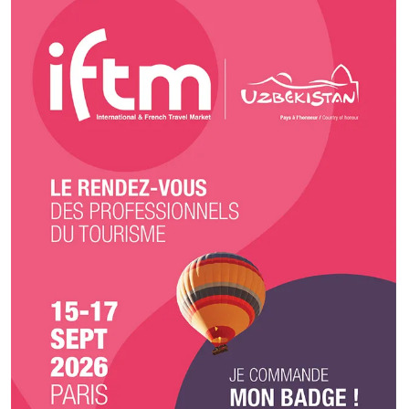
orchestrons l’ensemble des prestations, de la décoration à l’installation
du matériel, en passant par la gestion du personnel et le nettoyage final.
Notre priorité est simple : vous offrir une expérience fluide, sereine et sans
stress, afin que vous puissiez profiter pleinement de chaque instant. Un
accompagnement personnalisé, dès le premier contact Dès nos premiers
échanges, nous plaçons l’écoute au cœur de notre démarche. Nous
prenons le temps de comprendre votre projet, vos attentes, votre univers
et votre budget. Ensemble, nous construisons un devis détaillé et
transparent, parfaitement adapté à votre événement. Une dégustation
avant engagement Parce que la confiance passe aussi par les saveurs,
nous vous proposons une dégustation personnalisée avant toute
validation définitive. Ce moment privilégié vous permet de découvrir notre
cuisine, d’affiner vos choix et de garantir que chaque détail culinaire sera
à la hauteur de vos attentes le jour J. Une prise en charge globale et
attentive Une fois le projet validé, Maison K Traiteur Event prend
entièrement les rênes de votre événement. Décoration, logistique,
personnel de service, coordination sur place : tout est pensé et maîtrisé.
Pour un service encore plus attentionné, nous proposons également les
repas des prestataires (photographes, nounous, équipes techniques…),
afin que chacun bénéficie d’une prise en charge optimale. Le jour de votre
événement, notre équipe est présente à vos côtés pour assurer un
déroulement parfait, dans les moindres détails.