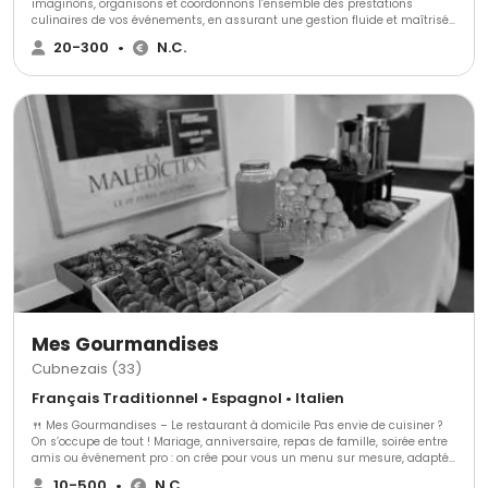
imaginons, organisons et coordonnons l’ensemble des prestations
culinaires de vos événements, en assurant une gestion fluide et maîtrisée
à chaque étape. Forts de plus de 15 ans d’expérience, nous
20-300
•
N.C.
accompagnons aussi bien les particuliers que les entreprises,
collectivités et institutions, pour des événements privés ou professionnels,
du cocktail au repas assis. Notre approche repose sur une cuisine
maison, des formats entièrement sur mesure, et une organisation
rigoureuse, pensée pour s’adapter aux contraintes techniques,
logistiques, budgétaires ou protocolaires de chaque projet. Mariages,
réceptions privées, événements d’entreprise ou institutionnels : notre
équipe expérimentée anticipe, ajuste et pilote le service le jour J, afin de
garantir le bon déroulement de votre événement et la sérénité de vos
invités.
Mes Gourmandises
Cubnezais (33)
Français Traditionnel • Espagnol • Italien
🍴 Mes Gourmandises – Le restaurant à domicile Pas envie de cuisiner ?
On s’occupe de tout ! Mariage, anniversaire, repas de famille, soirée entre
amis ou événement pro : on crée pour vous un menu sur mesure, adapté
à vos goûts et à votre budget. 👉 Buffets, cocktails dînatoires, plateaux-
10-500
•
N.C.