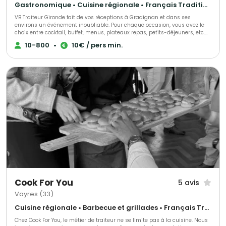
Gastronomique • Cuisine régionale • Français Traditionnel
VB Traiteur Gironde fait de vos réceptions à Gradignan et dans ses
environs un événement inoubliable. Pour chaque occasion, vous avez le
choix entre cocktail, buffet, menus, plateaux repas, petits-déjeuners, etc.
Toute demande peut être personnalisable. Tous nos produits sont fait
10-800
•
10€ / pers min.
maison, nous travaillons avec des fournisseurs locaux et nous favorisons
les produits de saisons. Nous faisons des évènements pour particuliers
ou professionnels et nous mettons tout en œuvre pour répondre à vos
attentes. Nous organisons Mariage, Anniversaire, Baptême, Repas
d'Entreprise, Séminaire, Congrès, Gala et bien d'autres.
Cook For You
5 avis
Vayres (33)
Cuisine régionale • Barbecue et grillades • Français Traditionnel
Chez Cook For You, le métier de traiteur ne se limite pas à la cuisine. Nous