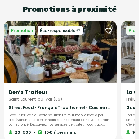
Promotions à proximité
Promotion
Éco-responsable 🌱
Prom
Ben’s Traiteur
La C
Saint-Laurent-du-Var (06)
Fréjus
Street Food • Français Traditionnel • Cuisine régionale
Food Truck Mania : votre solution traiteur mobile idéale pour
Fort de
des événements personnalisés directement dans votre jardin
entrepri
ou lieu privé. Découvrez nos services de traiteur food truck,
d’événe
offrant des repas et devis sur mesure pour un événement
de chef
20-500
•
15€ / pers min.
10
original et mémorable. Consultez nous pour toutes les
notamme
informations nécessaires, y compris nos menus pour
Sainte-