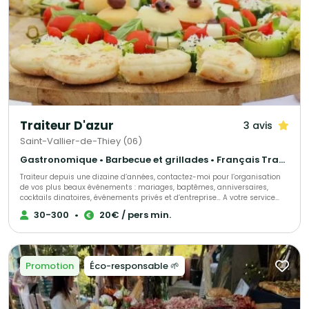
Traiteur D'azur
3 avis
Saint-Vallier-de-Thiey (06)
Gastronomique • Barbecue et grillades • Français Traditionnel
Traiteur depuis une dizaine d’années, contactez-moi pour l’organisation
de vos plus beaux événements : mariages, baptêmes, anniversaires,
cocktails dinatoires, événements privés et d’entreprise… A votre service
pour la réussite de votre événement Ensemble nous élaborerons une
30-300
•
20€ / pers min.
sélection de votre choix parmi nos assortiments de pièces cocktails, nos
ateliers culinaires (foie gras poêlé, mini burgers pour les enfants,
plancha), nos pâtisseries,… Nous choisir, c’est la garantie d’un travail
soigné, sur mesure et artisanal. Possibilité de service tout compris
(serveurs professionnels…).
Promotion
Éco-responsable 🌱