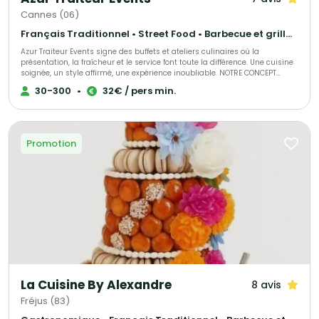
Cannes (06)
Français Traditionnel • Street Food • Barbecue et grillades
Azur Traiteur Events signe des buffets et ateliers culinaires où la
présentation, la fraîcheur et le service font toute la différence. Une cuisine
soignée, un style affirmé, une expérience inoubliable. NOTRE CONCEPT
Traiteur nouvelle génération, entre élégance et convivialité Nous
30-300
•
32€ / pers min.
réinventons le buffet pour vos réceptions privées et professionnelles. Nos
produits sont frais, préparés avec exigence, présentés avec goût et servis
avec attention. Chaque prestation est pensée comme une mise en scène
culinaire : généreuse, fluide et raffinée. Chez Azur Traiteur Events, le plaisir
est autant dans l’assiette que dans le regard. AZUR TRUCK EVENTS La
Promotion
cuisine éphémère qui crée l’effet “waouh” Notre food truck vintage
transforme chaque lieu en véritable scène gourmande. Cuisine sur place,
dressage élégant, ambiance conviviale : une présentation originale et
mobile qui sublime vos événements. L’esprit food truck, la signature
traiteur.
La Cuisine By Alexandre
8 avis
Fréjus (83)