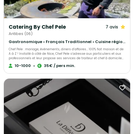
Catering By Chef Pele
7 avis
Antibes (06)
Gastronomique • Français Traditionnel • Cuisine régionale
Chef Pele : mariage, événements, diners d’affaires… 100% fiat maison et de
A à Z ! Installé à côté de Nice, Chef Pele s’adresse aux particuliers et aux
professionnels et leur propose ses services de traiteur et chef à domicile
pour l’organisation de leurs événements. Allant de l’organisation de
10-1000
•
35€ / pers min.
banquets (Prince du Danemark) à du consulting (boulangerie « Paul ») le
sérieux du chef est reconnu et apprécié. Afin de répondre à cette cuisine
d’excellence, Pele a su s’entourer des meilleurs fournisseurs de la Région.
Il offre à sa clientèle des produits de qualité et des vins sélectionnés par
un Maître Sommelier.