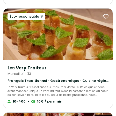
baptêmes, repas d'association et repas de village.
Éco-responsable 🌱
Les Very Traiteur
Marseille 11 (13)
Français Traditionnel • Gastronomique • Cuisine régionale
Le Very Traiteur : L’excellence sur-mesure à Marseille. Parce que chaque
événement est unique, Le Very Traiteur place la personnalisation au cœur
de son savoir-faire. Installés au cœur de la cité phocéenne, nous
concevons des expériences culinaires qui vous ressemblent. Que vous
10-400
•
10€ / pers min.
soyez un particulier célébrant un moment de vie ou une entreprise en
quête de prestige, nous créons des menus exclusifs adaptés à vos envies,
vos contraintes et votre budget. Notre promesse ? Une cuisine de passion,
une logistique sans faille et ce petit "plus" qui rendra votre réception