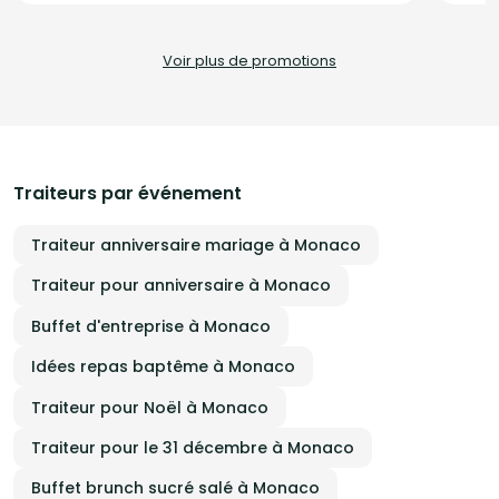
mariages, baptêmes, anniversaires, lendemains de mariage et
propose
repas d'entreprise.
buffets,
chef à 
Voir plus de promotions
les entre
faire re
fait ma
organis
prestat
attentes
expérie
Traiteurs par événement
Traiteur anniversaire mariage à Monaco
Traiteur pour anniversaire à Monaco
Buffet d'entreprise à Monaco
Idées repas baptême à Monaco
Traiteur pour Noël à Monaco
Traiteur pour le 31 décembre à Monaco
Buffet brunch sucré salé à Monaco