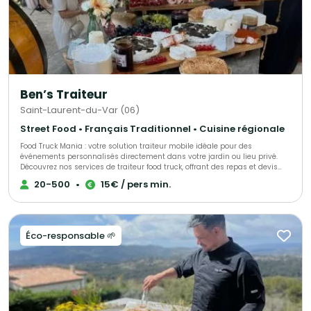
Ben’s Traiteur
Saint-Laurent-du-Var (06)
Street Food • Français Traditionnel • Cuisine régionale
Food Truck Mania : votre solution traiteur mobile idéale pour des
événements personnalisés directement dans votre jardin ou lieu privé.
Découvrez nos services de traiteur food truck, offrant des repas et devis
sur mesure pour un événement original et mémorable. Consultez nous
20-500
•
15€ / pers min.
pour toutes les informations nécessaires, y compris nos menus pour
mariages, baptêmes, anniversaires, lendemains de mariage et repas
d'entreprise.
Éco-responsable 🌱