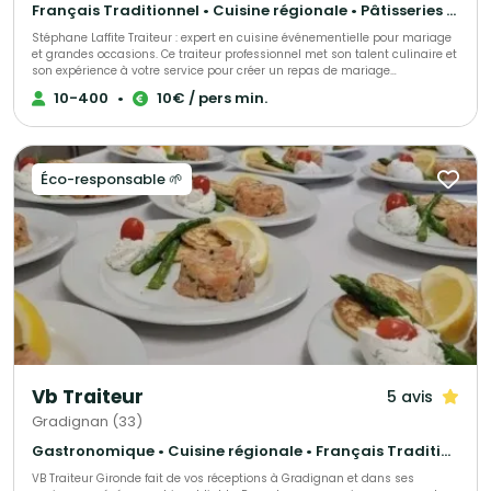
Français Traditionnel • Cuisine régionale • Pâtisseries et desserts
Stéphane Laffite Traiteur : expert en cuisine événementielle pour mariage
et grandes occasions. Ce traiteur professionnel met son talent culinaire et
son expérience à votre service pour créer un repas de mariage
inoubliable. Offrez à vos invités une expérience gustative unique, pensée
10-400
•
10€ / pers min.
pour le plus beau jour de votre vie. Des prestations sur mesure sont
proposées pour répondre parfaitement à vos attentes. Stéphane Laffite
Traiteur et son équipe sont à votre écoute pour concevoir un menu qui
reflète vos envies et s’adapte à vos préférences. Que vous souhaitiez un
buffet convivial ou un dîner raffiné, ces experts de la gastronomie sauront
Éco-responsable 🌱
sublimer votre événement. En plus des mariages, Stéphane Laffite Traiteur
intervient également pour vos grandes occasions, qu'elles soient privées
(baptêmes, anniversaires...) ou professionnelles (séminaires, cocktails...).
Faites confiance à Stéphane Laffite Traiteur pour transformer chacun de
vos événements en un moment d'exception.
Vb Traiteur
5 avis
Gradignan (33)
Gastronomique • Cuisine régionale • Français Traditionnel
VB Traiteur Gironde fait de vos réceptions à Gradignan et dans ses