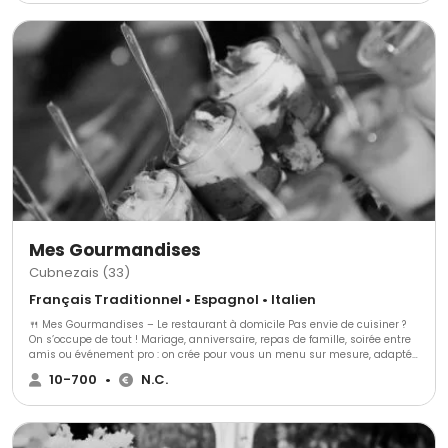
Mes Gourmandises
Cubnezais (33)
Français Traditionnel • Espagnol • Italien
🍴 Mes Gourmandises – Le restaurant à domicile Pas envie de cuisiner ?
On s’occupe de tout ! Mariage, anniversaire, repas de famille, soirée entre
amis ou événement pro : on crée pour vous un menu sur mesure, adapté
à vos goûts et à votre budget. 👉 Buffets, cocktails dînatoires, plateaux-
10-700
•
N.C.
repas, menus servis à table… 👉 Cuisine française & saveurs du monde 🌍
👉 Options végétariennes, véganes et sans allergènes Avec plus de 10 ans
d’expérience, Barbara et son équipe vous garantissent une soirée sans
stress et 100 % plaisir. On se déplace partout en Gironde et alentours. 📞
Réservez dès aujourd’hui et profitez pleinement de vos invités !