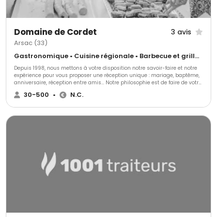
Domaine de Cordet
3 avis
Arsac (33)
Gastronomique • Cuisine régionale • Barbecue et grillades
Depuis 1998, nous mettons à votre disposition notre savoir-faire et notre
expérience pour vous proposer une réception unique : mariage, baptême,
anniversaire, réception entre amis... Notre philosophie est de faire de votre
événement un moment unique et inoubliable . Qualité, Savoir faire,
30-500
•
N.C.
Expérience, Réussite, Ecoute sont les ingrédients de notre succès.