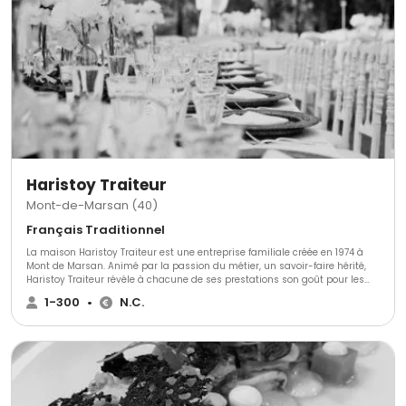
Haristoy Traiteur
Mont-de-Marsan (40)
Français Traditionnel
La maison Haristoy Traiteur est une entreprise familiale créée en 1974 à
Mont de Marsan. Animé par la passion du métier, un savoir-faire hérité,
Haristoy Traiteur révèle à chacune de ses prestations son goût pour les
bonnes choses et son envie de les faire partager avec professionnalisme
1-300
•
N.C.
et générosité.