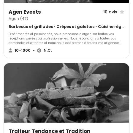
Agen Events
10 avis
Agen (47)
Barbecue et grillades • Crêpes et galettes • Cuisine régionale
Expérimentés et passionnés, nous proposons d’organiser toutes vos
réceptions privées ou professionnelles. Nous répondrons à toutes vos
demandes et attentes et nous nous adapterons à toutes vos exigences
pour faire de votre projet une véritable réussite pour vous et vos convives.
10-1000
•
N.C.
Vous aurez un large choix de formules, de menus, de plats selon vos
envies.
Traiteur Tendance et Tradition