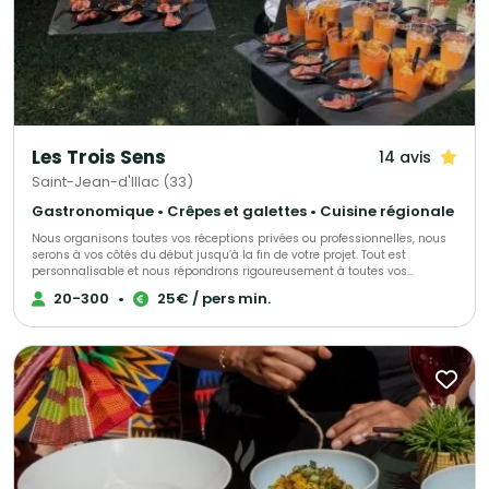
Les Trois Sens
14 avis
Saint-Jean-d'Illac (33)
Gastronomique • Crêpes et galettes • Cuisine régionale
Nous organisons toutes vos réceptions privées ou professionnelles, nous
serons à vos côtés du début jusqu’à la fin de votre projet. Tout est
personnalisable et nous répondrons rigoureusement à toutes vos
demandes, envies et exigences pour faire de ce projet un moment unique.
20-300
•
25€ / pers min.