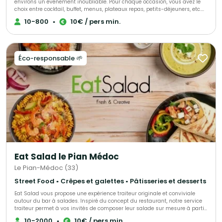
environs un événement inoubliable. Pour chaque occasion, vous avez le
choix entre cocktail, buffet, menus, plateaux repas, petits-déjeuners, etc.
Toute demande peut être personnalisable. Tous nos produits sont fait
10-800
•
10€ / pers min.
maison, nous travaillons avec des fournisseurs locaux et nous favorisons
les produits de saisons. Nous faisons des évènements pour particuliers
ou professionnels et nous mettons tout en œuvre pour répondre à vos
attentes. Nous organisons Mariage, Anniversaire, Baptême, Repas
d'Entreprise, Séminaire, Congrès, Gala et bien d'autres.
Éco-responsable 🌱
Eat Salad le Pian Médoc
Le Pian-Médoc (33)
Street Food • Crêpes et galettes • Pâtisseries et desserts
Eat Salad vous propose une expérience traiteur originale et conviviale
autour du bar à salades. Inspiré du concept du restaurant, notre service
traiteur permet à vos invités de composer leur salade sur mesure à partir
d’ingrédients frais et variés. Nous intervenons pour tous types
10-2000
•
10€ / pers min.