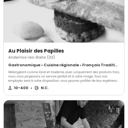
Au Plaisir des Papilles
Andernos-les-Bains (33)
Gastronomique • Cuisine régionale • Français Traditionnel
Mélangeant cuisine local et moderne, avec uniquement des produits frais,
nous vous proposons un service parfait et à votre image. Tous nos
employés sera à votre disposition, vous pourrez profiter de leur expérience
et ils réaliseront à la perfection votre projet selon vos demandes dans la
10-400
•
N.C.
qualité et un service irréprochable.