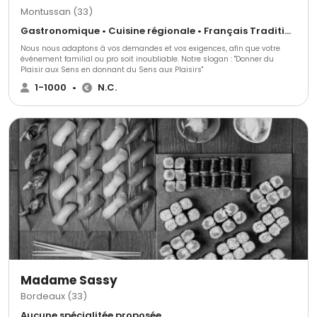
Montussan (33)
Gastronomique • Cuisine régionale • Français Traditionnel
Nous nous adaptons à vos demandes et vos exigences, afin que votre
événement familial ou pro soit inoubliable. Notre slogan : "Donner du
Plaisir aux Sens en donnant du Sens aux Plaisirs"
1-1000
•
N.C.
Madame Sassy
Bordeaux (33)
Aucune spécialitée proposée