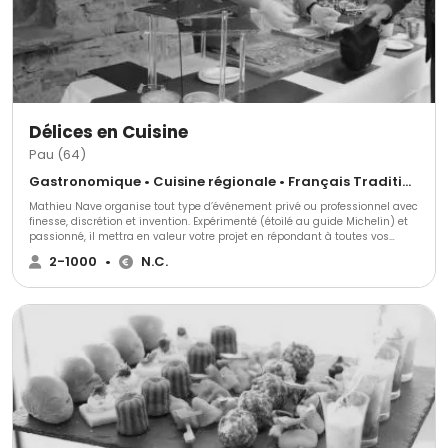
Délices en Cuisine
Pau (64)
Gastronomique • Cuisine régionale • Français Traditionnel
Mathieu Nave organise tout type d’événement privé ou professionnel avec
finesse, discrétion et invention. Expérimenté (étoilé au guide Michelin) et
passionné, il mettra en valeur votre projet en répondant à toutes vos
attentes et exigences. En 2009, il crée la société Délices en cuisine dans la
2-1000
•
N.C.
région Paloise. Son seul but est de trouver votre satisfaction et votre
bonheur et de faire de votre réception un véritable succès.