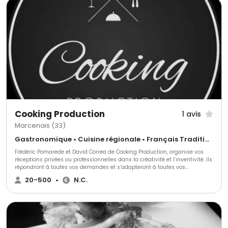
vins, ainsi que la possibilité de louer vaisselle, nappage et décorations.
Apportez une touche élégante à votre événement grâce à nos
compositions florales. Forts d’une cuisine raffinée et d’une équipe
professionnelle et dynamique, nous veillons à la réussite de vos projets
tout en respectant notre charte de qualité. Chaque demande bénéficie
d'une étude personnalisée, adaptée au thème et à vos besoins
spécifiques. Pour discuter de vos projets ou obtenir des informations
supplémentaires, contactez-nous via le formulaire dédié. Notre service
traiteur s'engage à vous fournir une réponse rapide et adaptée à vos
attentes. Organisez votre événement avec une prestation sur mesure et
une cuisine de qualité qui raviront tous vos convives.
Cooking Production
1 avis
Marcenais (33)
Gastronomique • Cuisine régionale • Français Traditionnel
Frédéric Pomarede et David Correa de Cooking Production, organise vos
réceptions privées ou professionnelles dans la créativité et l’inventivité. Ils
répondront à toutes vos demandes et s’adapteront à toutes vos
exigences.
20-500
•
N.C.