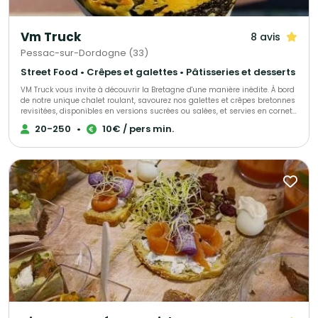
Vm Truck
8 avis
Pessac-sur-Dordogne (33)
Street Food • Crêpes et galettes • Pâtisseries et desserts
VM Truck vous invite à découvrir la Bretagne d'une manière inédite. À bord
de notre unique chalet roulant, savourez nos galettes et crêpes bretonnes
revisitées, disponibles en versions sucrées ou salées, et servies en cornet
pour une expérience gourmande, pratique et conviviale. Ce concept
20-250
•
10€ / pers min.
novateur de street food bretonne allie tradition et modernité, parfait pour
vos événements, festivals ou autres occasions festives.