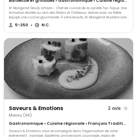
Barbecue et grillades • Gastronomique • Cuisine régionale
M. Mangenot David, Artisan - Chef de cuisine de la société Toc-Toque. Une
formation étoilée au sein des Relais et Châteaux, réalise avec sa fidèle
équipe une cuisine gourmande. À votre écoute, M. Mangenot étudiera avec
vous votre devis afin qu’il corresponde à vos attentes et vous proposera
5-250
•
N.C.
des suggestions. Vous recevrez un devis où apparaîtra clairement tous
les éléments inclus. Soucieux du détail, une présentation vraiment
détaillée. Il s’agit de votre réception, exprimez vous en toute liberté et nous
répondrons à vos souhaits pour que cette journée soit inoubliable.
Saveurs & Emotions
2 avis
Maxou (46)
Gastronomique • Cuisine régionale • Français Traditionnel
Saveurs & Émotions vous accompagne dans l’organisation de votre
événement : mariage, baptême, anniversaire, cousinade, repas de