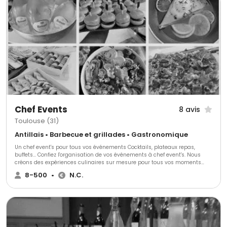
que la plupart des traiteurs, la Plaque Tournante s'adapte à votre
événement et vos envies pour vous proposer une offre adaptée. N'hésitez
pas à nous contacter!
Chef Events
8 avis
Toulouse (31)
Antillais • Barbecue et grillades • Gastronomique
Un chef event's pour tous vos événements Cocktails, plateaux repas,
buffets... Confiez l'organisation de vos événements à chef event's. Nous
créons des expériences culinaires sur mesure pour tous vos moments
spéciaux, en entreprise comme à la maison.
8-500
•
N.C.