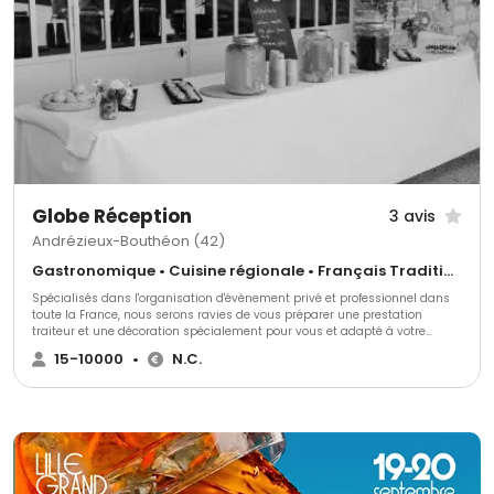
événements familiaux ou professionnels, nous vous proposons
d’organiser votre réception clé en main... Au plaisir d'échanger avec vous !
Globe Réception
3 avis
Andrézieux-Bouthéon (42)
Gastronomique • Cuisine régionale • Français Traditionnel
Spécialisés dans l'organisation d'évènement privé et professionnel dans
toute la France, nous serons ravies de vous préparer une prestation
traiteur et une décoration spécialement pour vous et adapté à votre
thème. Nous mettons tout en œuvre pour accorder la décoration à votre
15-10000
•
N.C.
événement et créer une identité inédite.