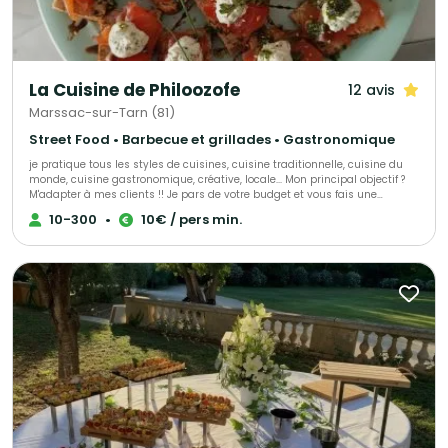
attentes. Organisez votre événement avec une prestation sur mesure et
une cuisine de qualité qui raviront tous vos convives.
La Cuisine de Philoozofe
12 avis
Marssac-sur-Tarn (81)
Street Food • Barbecue et grillades • Gastronomique
je pratique tous les styles de cuisines, cuisine traditionnelle, cuisine du
monde, cuisine gastronomique, créative, locale... Mon principal objectif ?
M'adapter à mes clients !! Je pars de votre budget et vous fais une
proposition personnalisée pour que votre évènement soit à votre image et
10-300
•
10€ / pers min.
réussi, quelque soit vos possibilités !