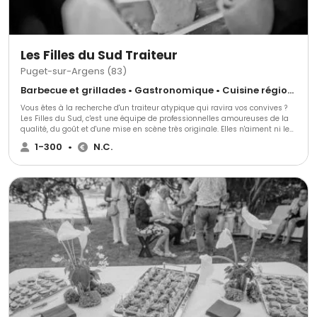
Les Filles du Sud Traiteur
Puget-sur-Argens (83)
Barbecue et grillades • Gastronomique • Cuisine régionale
Vous êtes à la recherche d'un traiteur atypique qui ravira vos convives ?
Les Filles du Sud, c'est une équipe de professionnelles amoureuses de la
qualité, du goût et d'une mise en scène très originale. Elles n'aiment ni les
buffets nappés en blanc, ni les pièces de cocktail alignées. Ce traiteur
1-300
•
N.C.
privilégie l'élégance du service au plateau et des stands en bois ou en
inox. Ses animations culinaires salées ou sucrées feront la différence !