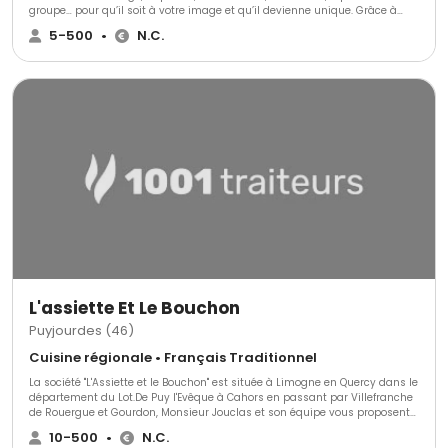
groupe… pour qu’il soit à votre image et qu’il devienne unique. Grâce à
notre savoir-faire et notre imagination, nous vous conseillerons pour
5-500
•
N.C.
construire ensemble votre projet selon vos envies et votre budget. Un
réseau développé, une longue expérience, une bonne humeur
communicative et une grande disponibilité font de Saveurs & Émotions
un traiteur d’exception pour vos événements.
L'assiette Et Le Bouchon
Puyjourdes (46)
Cuisine régionale • Français Traditionnel
La société "L'Assiette et le Bouchon" est située à Limogne en Quercy dans le
département du Lot.De Puy l'Evêque à Cahors en passant par Villefranche
de Rouergue et Gourdon, Monsieur Jouclas et son équipe vous proposent
leurs sevices de traiteur.L'Assiette et le Bouchon, c'est plus de quinze
10-500
•
N.C.
années d'activité dans le métier de traiteur.Nous vous proposons une