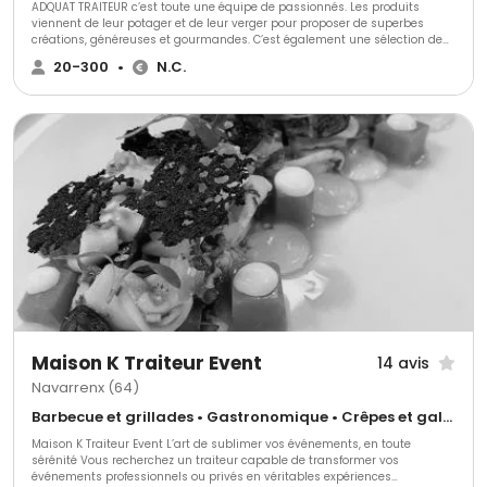
ADQUAT TRAITEUR c’est toute une équipe de passionnés. Les produits
viennent de leur potager et de leur verger pour proposer de superbes
créations, généreuses et gourmandes. C’est également une sélection de
produits de qualités auprès des producteurs locaux de la région.
20-300
•
N.C.
Alexandre, le Chef est un expert en son domaine. Il a travaillé au sein de
nombreuses Maisons étoilées, ainsi que tout autour du monde, Il propose
des plats audacieux. Delphine, quant à elle, est wedding planner et a
travaillé en tant qu’organisatrice d’événements internationaux. Son
savoir-faire va garantir un événement sans faille. Une équipe de maîtres
d’hôtels, de serveurs et de cuisiniers prêt à partager leur passion avec
vous et vos convives en toute convivialité. Le but ? Rendre l’expérience et
celle de vos invités Unique, Conviviale, et surtout Humaine.
Maison K Traiteur Event
14 avis
Navarrenx (64)
Barbecue et grillades • Gastronomique • Crêpes et galettes
Maison K Traiteur Event L’art de sublimer vos événements, en toute
sérénité Vous recherchez un traiteur capable de transformer vos
événements professionnels ou privés en véritables expériences