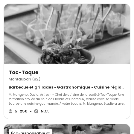
toujours plus, nos repas et cocktails dinatoires sont devenus pour vous
une signature.
Toc-Toque
Montauban (82)
Barbecue et grillades • Gastronomique • Cuisine régionale
M. Mangenot David, Artisan - Chef de cuisine de la société Toc-Toque. Une
formation étoilée au sein des Relais et Châteaux, réalise avec sa fidèle
équipe une cuisine gourmande. À votre écoute, M. Mangenot étudiera avec
vous votre devis afin qu’il corresponde à vos attentes et vous proposera
5-250
•
N.C.
des suggestions. Vous recevrez un devis où apparaîtra clairement tous
les éléments inclus. Soucieux du détail, une présentation vraiment
détaillée. Il s’agit de votre réception, exprimez vous en toute liberté et nous
répondrons à vos souhaits pour que cette journée soit inoubliable.
Éco-responsable 🌱