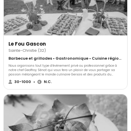
valeurs : • Menus personnalisés, équilibrés et savoureux • Engagement
RSE : réduction du gaspillage, conditionnements durables, véhicules
électriques • Service chaleureux et attentionné, fidèle à l’esprit convivial
du Fort Parce qu’un mariage ne se vit qu’une fois, nous faisons de chaque
repas un moment de partage, de plaisir et d’émotion. OUI… METS ! le goût
fait toujours sens.
Le Fou Gascon
Sainte-Christie (32)
Barbecue et grillades • Gastronomique • Cuisine régionale
Nous organisons tout type d’événement privé ou professionnel grâce à
notre chef Geoffroy Sénat qui vous fera un plaisir de vous partager sa
passion mélangeant le monde culinaire Gersois et des produits du
monde entier. Nous répondrons et nous nous adapterons à toutes vos
30-1000
•
N.C.
exigences.