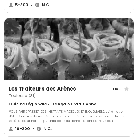
locaux rigoureusement sélectionnés peut compléter votre repas. Ethique &
5-300
•
N.C.
Toque est votre partenaire privilégié si vous souhaitez une cuisine et un
service personnalisé de qualité. Ethique et Toque 2.0 est votre partenaire
privilégié si vous souhaitez une cuisine et un service personnalisé de
qualité.
Les Traiteurs des Arènes
1 avis
Toulouse (31)
Cuisine régionale • Français Traditionnel
VOUS FAIRE PASSER DES INSTANTS MAGIQUES ET INOUBLIABLE, voilà notre
défi ! Chacune de nos réceptions est étudiée pour vous satisfaire. Notre
expérience et notre régularité dans ce domaine font de nous des
professionnels reconnu. Nous tenons à rester à votre écoute, notre
10-200
•
N.C.
disponibilité est indispensable à la réalisation d une réception réussie.
Parce que depuis quelques années notre savoir faire nous conduit à créer