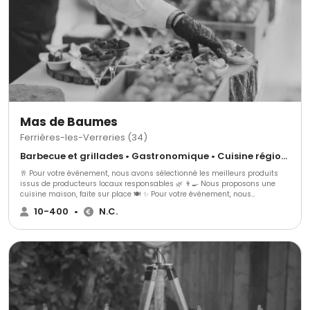
Mas de Baumes
Ferrières-les-Verreries (34)
Barbecue et grillades • Gastronomique • Cuisine régionale
🥂 Pour votre événement, nous avons sélectionné les meilleurs produits
issus de producteurs locaux responsables 🌿 👨‍🍳 Nous proposons une
cuisine maison, faite sur place 🍽️ ✨ Pour votre événement, nous
proposons : 🍢 3 gammes de cocktails dînatoires 🍽️ 3 gammes de repas
10-400
•
N.C.
assis ➕ Avec une possibilité d’options supplémentaires pour s’adapter au
mieux à vos envies 🎯