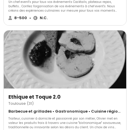
Un chef event's pour tous vos événements Cocktails, plateaux repas,
buffets... Confiez l'organisation de vos événements à chef event's. Nous
créons des expériences culinaires sur mesure pour tous vos moments
spéciaux, en entreprise comme à la maison.
8-500
•
N.C.
Ethique et Toque 2.0
Toulouse (31)
Barbecue et grillades • Gastronomique • Cuisine régionale
Traiteur, cuisinier à domicile et passionné par son métier, Olivier met en
valeur les produits frais à travers une cuisine "bistronomique" savoureuse,
traditionnelle ou innovante selon les désirs du client. Un choix de vins