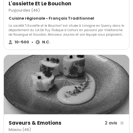
L'assiette Et Le Bouchon
Puyjourdes (46)
Cuisine régionale • Français Traditionnel
La société "L'Assiette et le Bouchon" est située à Limogne en Quercy dans le
département du Lot.De Puy l'Evêque à Cahors en passant par Villefranche
de Rouergue et Gourdon, Monsieur Jouclas et son équipe vous proposent
leurs sevices de traiteur.L'Assiette et le Bouchon, c'est plus de quinze
10-500
•
N.C.
années d'activité dans le métier de traiteur.Nous vous proposons une
cuisine traditionnelle régionale et variée, adaptée à votre type de
réception, que ce soit pour un apéritif, un cocktail ou encore un
mariage.Pour toutes informations complémentaires, contactez L'Assiette
et le Bouchon ou retrouvez nous à notre boutique de Limogne en Quercy.A
bientôt pour préparer et élaborer ensemble des menus pour vos
réceptions !
Saveurs & Emotions
2 avis
Maxou (46)