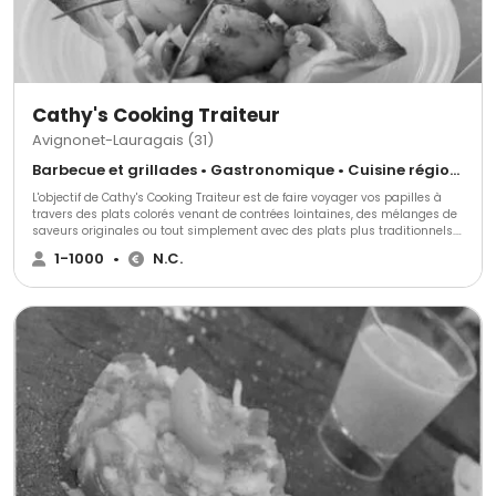
Cathy's Cooking Traiteur
Avignonet-Lauragais (31)
Barbecue et grillades • Gastronomique • Cuisine régionale
L'objectif de Cathy's Cooking Traiteur est de faire voyager vos papilles à
travers des plats colorés venant de contrées lointaines, des mélanges de
saveurs originales ou tout simplement avec des plats plus traditionnels.
Vous l'avez rêvé Cathy's Cooking l'a réalisé. N'attendez plus pour demander
1-1000
•
N.C.
votre devis gratuit.