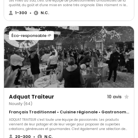
Les Filles du Sud, c'est une équipe de professionnelles amoureuses de la
qualité, du goût et d'une mise en scène très originale. Elles n'aiment ni les
buffets nappés en blanc, ni les pièces de cocktail alignées. Ce traiteur
1-300
•
N.C.
privilégie l'élégance du service au plateau et des stands en bois ou en
inox. Ses animations culinaires salées ou sucrées feront la différence !
Éco-responsable 🌱
Adquat Traiteur
10 avis
Nousty (64)
Français Traditionnel • Cuisine régionale • Gastronomique
ADQUAT TRAITEUR c’est toute une équipe de passionnés. Les produits
viennent de leur potager et de leur verger pour proposer de superbes
créations, généreuses et gourmandes. C’est également une sélection de
produits de qualités auprès des producteurs locaux de la région.
20-300
•
N.C.