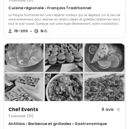
Toulouse (31)
Cuisine régionale • Français Traditionnel
La Plaque Tournante est une crêperie-traiteur qui se déplace sur le lieu de
votre événement pour réaliser en direct crêpes et galettes bretonnes dans
tout le sud-ouest. Quelque soit votre type d'événement, notre installation
rapide et légère s'adaptera à votre événement. La confection en direct
15-200
•
N.C.
devant vos convives suscitera convivialité et curiosité autour de notre
sympathique équipe de crêpiers. Tout en s'appuyant sur un savoir-faire
traditionnel régional, la Plaque Tournante a une approche moderne en
utilisant des produits du terroir et principalement bio. Meilleur marché
que la plupart des traiteurs, la Plaque Tournante s'adapte à votre
événement et vos envies pour vous proposer une offre adaptée. N'hésitez
pas à nous contacter!
Chef Events
8 avis
Toulouse (31)
Antillais • Barbecue et grillades • Gastronomique