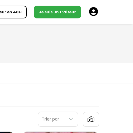
eur en 48H
Je suis un traiteur
Trier par