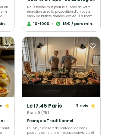
talentueuse équipe, c'est s'offrir la garantie
ger en
Nous ferons tout pour le succès de votre
d'un service de restauration
isine
réception avec la proposition d’un vaste
événementielle de premier choix et d'une
on,
choix de buffets animés, cocktails à thème.
organisation irréprochable. Notre expertise
Personnalisation de votre événement
composite en restauration et services de
in.
10-1000
•
18€ / pers min.
: le
unique. Notre chef met son expérience et
traiteur vous promet de dépasser vos
sa passion dans l’élaboration de votre
attentes et de marquer les esprits, en
et
événement, s’adaptant à chacun de vos
créant des instants mémorables pour
convives.
vous et vos convives. Opter pour Chef
des
Wawa, c'est faire le choix d'une expertise
pour
culinaire et organisationnelle éprouvée
age
pour un événement sans faille.
es.
Le 17.45 Paris
is
3 avis
Paris 9 (75)
Street Food • Gastronomique • Cuisine régionale
Français Traditionnel
r haut
Le 17.45, c’est l’art de partager de bons
e,
produits dans une ambiance conviviale et