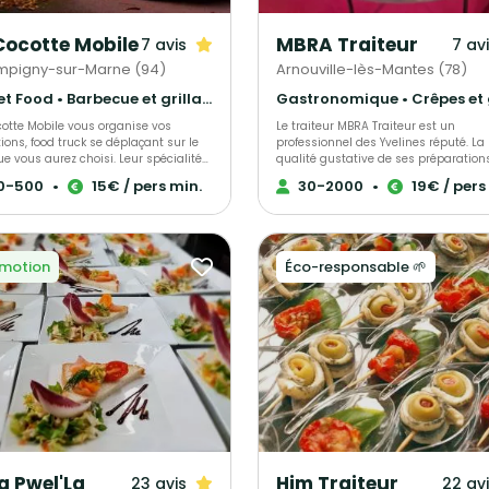
Cocotte Mobile
MBRA Traiteur
7 avis
7 av
pigny-sur-Marne (94)
Arnouville-lès-Mantes (78)
Street Food • Barbecue et grillades • Français Traditionnel
cotte Mobile vous organise vos
Le traiteur MBRA Traiteur est un
ions, food truck se déplaçant sur le
professionnel des Yvelines réputé. La
ue vous aurez choisi. Leur spécialité
qualité gustative de ses préparation
s repas à base de poulet de rôti, ces
s'accompagne d'une présentation tr
0-500
•
15€ / pers min.
30-2000
•
19€ / pers
ssionnels vous proposeront un large
soignée de ses dernières. Les conviv
de plats, tout est personnalisable et
votre réception seront sous le charme
aison. Pour plus d’informations
Nous organisons tous vos événemen
es, contactez-les !
privés ou professionnels du mariage
repas d’entreprises.
motion
Éco-responsable 🌱
a Pwel'La
Him Traiteur
23 avis
22 av