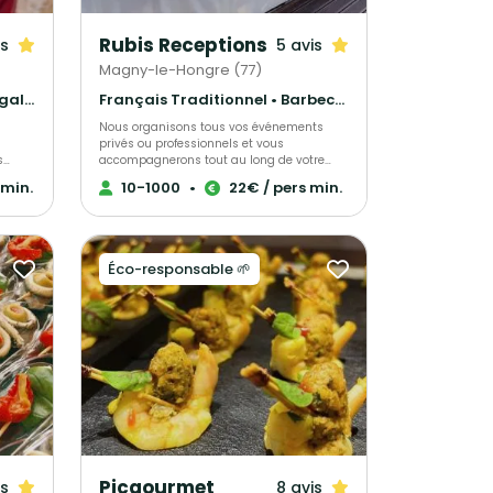
Rubis Receptions
is
5 avis
Magny-le-Hongre (77)
Gastronomique • Crêpes et galettes • Cuisine régionale
Français Traditionnel • Barbecue et grillades • Gastronomique
Nous organisons tous vos événements
privés ou professionnels et vous
s
accompagnerons tout au long de votre
ès
projet. Pour plus de renseignements, venez
 min.
10-1000
•
22€ / pers min.
es de
nous rencontrer !
.
ts
 au
Éco-responsable 🌱
Picgourmet
is
8 avis