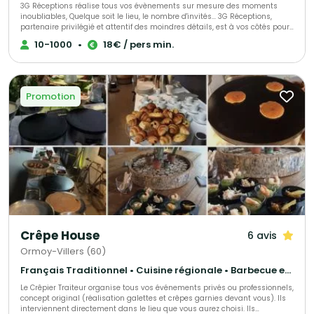
3G Réceptions réalise tous vos évènements sur mesure des moments
inoubliables, Quelque soit le lieu, le nombre d'invités... 3G Réceptions,
partenaire privilégié et attentif des moindres détails, est à vos côtés pour
organiser votre réception, et vous accompagne depuis la conception
10-1000
•
18€ / pers min.
jusqu'à la fin de votre événement. Vous voulez de la féérie, de la
gourmandise, du spectacle ! 3G Réceptions s'engage à satisfaire vos
exigences pour sans cesse vous surprendre et vous séduire.
Promotion
Crêpe House
6 avis
Ormoy-Villers (60)
Français Traditionnel • Cuisine régionale • Barbecue et grillades
Le Crêpier Traiteur organise tous vos événements privés ou professionnels,
concept original (réalisation galettes et crêpes garnies devant vous). Ils
interviennent directement dans le lieu que vous aurez choisi. Ils