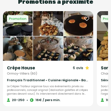
Promotions à proximité
Promotion
Prom
Crêpe House
Sora
6 avis
Ormoy-Villers (60)
Chamb
Français Traditionnel • Cuisine régionale • Barbecue et grillades
Sénéga
Le Crêpier Traiteur organise tous vos événements privés ou
Sora la
professionnels, concept original (réalisation galettes et crêpes
professionnels Sora la Be
garnies devant vous). Ils interviennent directement dans le
l’organ
lieu que vous aurez choisi. Ils proposent un large choix de
cuisine
20-250
•
16€ / pers min.
10
produits.
Spéciali
de l’Ou
avec de