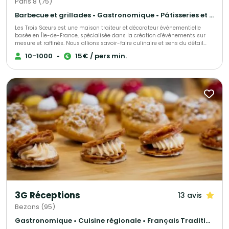
Paris 8 (75)
Barbecue et grillades • Gastronomique • Pâtisseries et desserts
Les Trois Sœurs est une maison traiteur et décorateur événementielle
basée en Île-de-France, spécialisée dans la création d’événements sur
mesure et raffinés. Nous allions savoir-faire culinaire et sens du détail
décoratif pour sublimer mariages, fiançailles et autres célébrations
10-1000
•
15€ / pers min.
privées, tout comme séminaires, inauguration et autre type d'événements
d’entreprise. Chaque prestation est pensée comme une expérience
unique, mêlant tradition et modernité, esthétique et saveurs. De la
décoration florale et scénographique à la gastronomie haut de gamme,
notre équipe met son expertise et sa passion au service de vos plus
beaux moments.
3G Réceptions
13 avis
Bezons (95)
Gastronomique • Cuisine régionale • Français Traditionnel