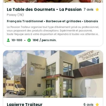
culinaire conviviale, locale et pleine de sens. 📩 Contactez-nous pour
organiser votre prochain évènement — nous avons forcément une idée
La Table des Gourmets - La Passion
7 avis
savoureuse pour vous.
Poissy (78)
Français Traditionnel • Barbecue et grillades • Libanais
La Passion Traiteur organise tout type d’événement privé ou professionnel,
vous proposant des produits d’exceptions. Expérimenté et passionné,
toute l’équipe sera à votre disposition et répondra à toutes vos attentes et
envies, en s’adaptant à vos exigences. Tout est personnalisable. Nous
10-100
•
18€ / pers min.
travaillons non-stop, tous les jours de la semaine et nous nous
déplacerons dans le lieu que vous aurez choisi. Vous pouvez également
organiser votre réception dans les salons de la Passion.
Lapierre Traiteur
6 avis