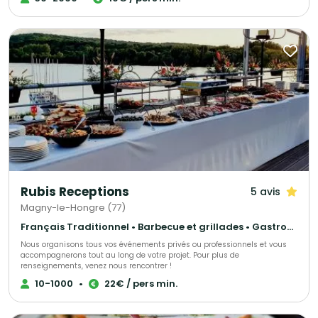
professionnels du mariage au repas d’entreprises.
Rubis Receptions
5 avis
Magny-le-Hongre (77)
Français Traditionnel • Barbecue et grillades • Gastronomique
Nous organisons tous vos événements privés ou professionnels et vous
accompagnerons tout au long de votre projet. Pour plus de
renseignements, venez nous rencontrer !
10-1000
•
22€ / pers min.