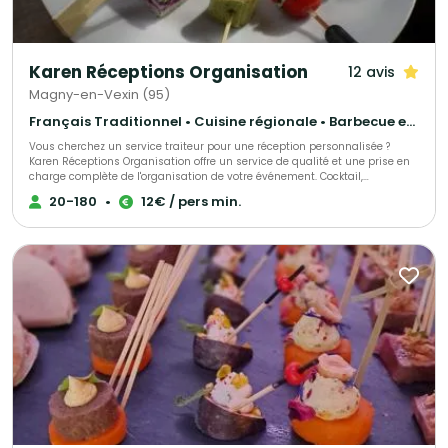
Karen Réceptions Organisation
12 avis
Magny-en-Vexin (95)
Français Traditionnel • Cuisine régionale • Barbecue et grillades
Vous cherchez un service traiteur pour une réception personnalisée ?
Karen Réceptions Organisation offre un service de qualité et une prise en
charge complète de l'organisation de votre événement. Cocktail,
déjeunatoire ou dînatoire ! Animation terroir, buffet rustique, bio, moyen-
20-180
•
12€ / pers min.
âge, rôtisserie, barbecue et méchoui, cuisine du monde, chef à domicile,
réveillons organisés ou formules livrées !