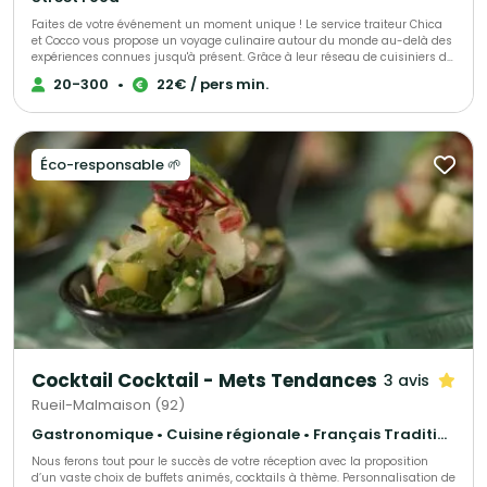
Faites de votre événement un moment unique ! Le service traiteur Chica
et Cocco vous propose un voyage culinaire autour du monde au-delà des
expériences connues jusqu'à présent. Grâce à leur réseau de cuisiniers de
toutes origines, habitant sur Saint-Germain-en-Laye et ses alentours,
20-300
•
22€ / pers min.
Chica et Cocco vous prennent par la main et vous font découvrir tout un
monde de goûts et d'histoires. Chica et Cocco vous proposent de partir à
la découverte avec une cuisine authentique et 100% artisanale !
Éco-responsable 🌱
Cocktail Cocktail - Mets Tendances
3 avis
Rueil-Malmaison (92)
Gastronomique • Cuisine régionale • Français Traditionnel
Nous ferons tout pour le succès de votre réception avec la proposition
d’un vaste choix de buffets animés, cocktails à thème. Personnalisation de