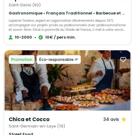
Saint-Denis (93)
Gastronomique • Français Traditionnel • Barbecue et grillades
Lapierre Traiteur, expert en organisation d'événements depuis 1977,
accompagne vos projets privés ou professionnels avec professionnalisme
et savoir-faire. Situé à proximité du Stade de France, il met à votre service
une cuisine traditionnelle et d'exception, élaborée à partir de produits frais
10-2000
•
10€ / pers min.
et locaux. Grâce à une équipe de collaborateurs expérimentés, Lapierre
Traiteur garantit une prestation culinaire de qualité. Acteur engagé, il
soutient activement l'emploi à travers ses initiatives associatives et
sociales.
Promotion
Éco-responsable 🌱
Chica et Cocco
34 avis
Saint-Germain-en-Laye (78)
Street Food