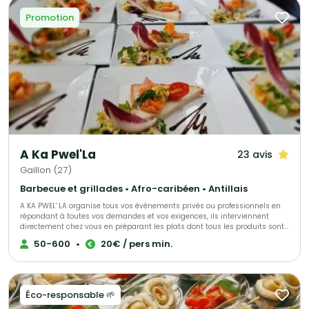
Promotion
A Ka Pwel'La
23 avis
Gaillon (27)
Barbecue et grillades • Afro-caribéen • Antillais
A KA PWEL' LA organise tous vos événements privés ou professionnels en
répondant à toutes vos demandes et vos exigences, ils interviennent
directement chez vous en préparant les plats dont tous les produits sont
frais et antillais. Tout est personnalisable et ajustable selon vos envies.
50-600
•
20€ / pers min.
Éco-responsable 🌱