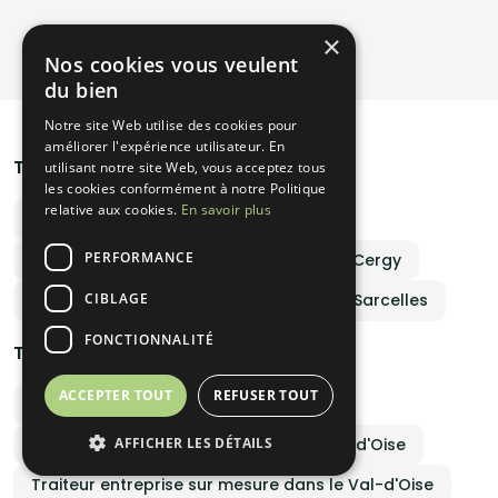
faire. Mariage, anniversaire, baptême, événement d’entreprise,
cocktai
Voir plus de promotions
×
faire d
objectif
Nos cookies vous veulent
chaleure
du bien
prestati
africai
personn
Notre site Web utilise des cookies pour
d’événe
améliorer l'expérience utilisateur. En
profess
Traiteurs par ville
utilisant notre site Web, vous acceptez tous
culinaire de vot
les cookies conformément à notre Politique
raconte
qu’un s
relative aux cookies.
En savoir plus
Traiteur pour jour de l'an à Argenteuil
partage
émotions. Faites confiance à Sora la Belle pour
PERFORMANCE
événeme
Menu traiteur jour de l'an clé en main à Cergy
CIBLAGE
Repas gastronomique de jour de l'an à Sarcelles
FONCTIONNALITÉ
Traiteurs par événement
ACCEPTER TOUT
REFUSER TOUT
Traiteur mariage dans le Val-d'Oise
AFFICHER LES DÉTAILS
Buffet anniversaire original dans le Val-d'Oise
Traiteur entreprise sur mesure dans le Val-d'Oise