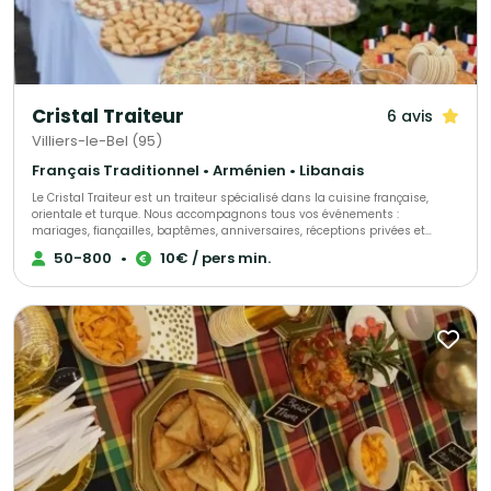
Cristal Traiteur
6 avis
Villiers-le-Bel (95)
Français Traditionnel • Arménien • Libanais
Le Cristal Traiteur est un traiteur spécialisé dans la cuisine française,
orientale et turque. Nous accompagnons tous vos événements :
mariages, fiançailles, baptêmes, anniversaires, réceptions privées et
professionnelles. Nous proposons des buffets, cocktails, salades, plats
50-800
•
10€ / pers min.
variés, plateaux de fruits, buffets sucrés, pièces montées, boissons ainsi
qu’un service de serveurs pour une prestation complète et sur mesure. Le
Cristal Traiteur, votre partenaire pour des réceptions réussies et
inoubliables.