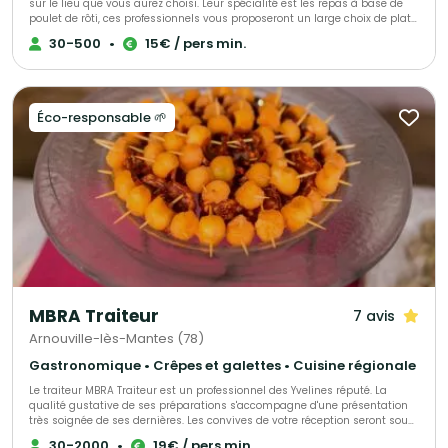
sur le lieu que vous aurez choisi. Leur spécialité est les repas à base de
poulet de rôti, ces professionnels vous proposeront un large choix de plats,
tout est personnalisable et fait maison. Pour plus d’informations précises,
30-500
•
15€ / pers min.
contactez-les !
Éco-responsable 🌱
MBRA Traiteur
7 avis
Arnouville-lès-Mantes (78)
Gastronomique • Crêpes et galettes • Cuisine régionale
Le traiteur MBRA Traiteur est un professionnel des Yvelines réputé. La
qualité gustative de ses préparations s'accompagne d'une présentation
très soignée de ses dernières. Les convives de votre réception seront sous
le charme. Nous organisons tous vos événements privés ou
30-2000
•
19€ / pers min.