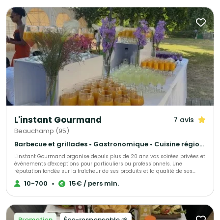
saison. Gusto e cucina est une sélection du Gault & Millau Ile-de-France.
L'instant Gourmand
7 avis
Beauchamp (95)
Barbecue et grillades • Gastronomique • Cuisine régionale
L'Instant Gourmand organise depuis plus de 20 ans vos soirées privées et
événements d'exceptions pour particuliers ou professionnels. Une
réputation fondée sur la fraîcheur de ses produits et la qualité de ses
prestations.
10-700
•
15€ / pers min.
Promotion
Éco-responsable 🌱