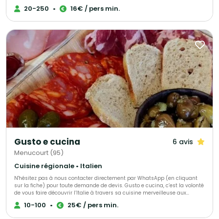
proposent un large choix de produits.
20-250
•
16€ / pers min.
Gusto e cucina
6 avis
Menucourt (95)
Cuisine régionale • Italien
N'hésitez pas à nous contacter directement par WhatsApp (en cliquant
sur la fiche) pour toute demande de devis. Gusto e cucina, c’est la volonté
de vous faire découvrir l’Italie à travers sa cuisine merveilleuse aux
saveurs gourmandes et généreuses. Connaisseurs de la gastronomie
10-100
•
25€ / pers min.
italienne ou en pleine éducation papillaire, venez déguster les spécialités
régionales que je vous propose de découvrir ou de redécouvrir à chaque