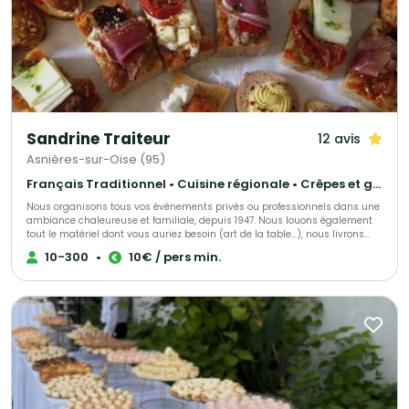
adaptés à vos envies et à votre type d’événement – Des formules sur
mesure pour particuliers et professionnels – Un accompagnement dans
l’organisation culinaire de votre réception Chez Sora la Belle, chaque plat
raconte une histoire, chaque saveur invite au voyage. Plus qu’un service
traiteur, nous vous offrons un moment de partage autour d’une cuisine
riche en traditions et en émotions. Faites confiance à Sora la Belle pour
sublimer votre événement et régaler vos invités.
Sandrine Traiteur
12 avis
Asnières-sur-Oise (95)
Français Traditionnel • Cuisine régionale • Crêpes et galettes
Nous organisons tous vos événements privés ou professionnels dans une
ambiance chaleureuse et familiale, depuis 1947. Nous louons également
tout le matériel dont vous auriez besoin (art de la table…), nous livrons
directement dans le lieu que vous aurez choisi.
10-300
•
10€ / pers min.