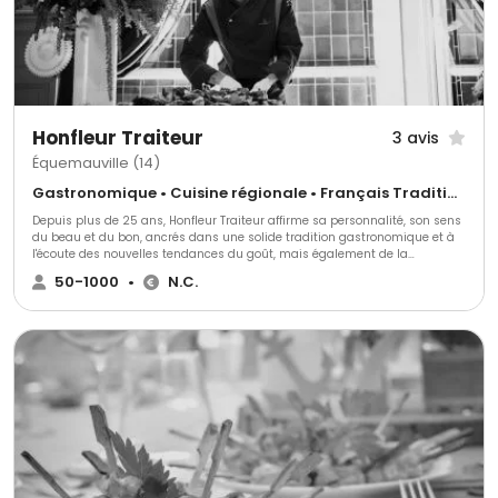
Honfleur Traiteur
3 avis
Équemauville (14)
Gastronomique • Cuisine régionale • Français Traditionnel
Depuis plus de 25 ans, Honfleur Traiteur affirme sa personnalité, son sens
du beau et du bon, ancrés dans une solide tradition gastronomique et à
l'écoute des nouvelles tendances du goût, mais également de la
décoration, de la mise de table et de l'ambiance générale de votre
50-1000
•
N.C.
évènement. Cette expérience lui permet d'apporter la part de rêve à la
réalité d'une prestation sur-mesure, réalisée pour le seul plaisir de vos
invités. Son écoute, sa créativité et son savoir-faire en font un
"authentique traiteur de goût".