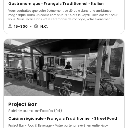
Gastronomique • Français Traditionnel • Italien
Vous souhaitez que votre événement se déroule dans une ambiance
magnifique, dans un cadre somptueux ? Alors le Royal Plaza est fait pour
vous. Nous réaliserons votre cérémonie de mariage, votre événement
d'entreprise, formidable et mémorable, dont tous vos convives se
15-300
•
N.C.
souviendront pendant de nombreuses années.
Project Bar
Saint-Maur-des-Fossés (94)
Cuisine régionale • Français Traditionnel • Street Food
Project Bar - Food & Beverage - Votre partenaire événementiel éco-