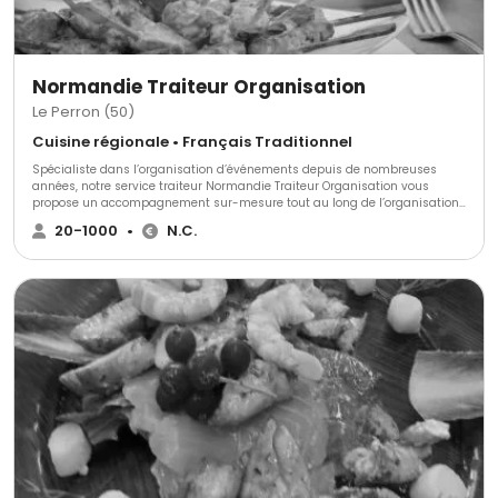
Normandie Traiteur Organisation
Le Perron (50)
Cuisine régionale • Français Traditionnel
Spécialiste dans l’organisation d’événements depuis de nombreuses
années, notre service traiteur Normandie Traiteur Organisation vous
propose un accompagnement sur-mesure tout au long de l’organisation
de vos événements, privés et/ou professionnels. Différents services et
20-1000
•
N.C.
formules, vous seront proposées.