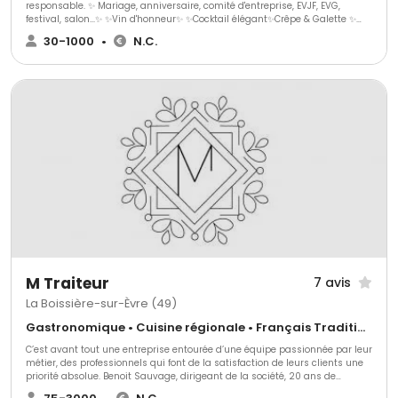
responsable. ✨ Mariage, anniversaire, comité d'entreprise, EVJF, EVG,
festival, salon...✨ ✨Vin d'honneur✨ ✨Cocktail élégant✨Crêpe & Galette ✨
Des boissons rafraîchissantes, des saveurs gourmandes et un
30-1000
•
N.C.
engagement envers l'environnement. Chez Project Bar, nous sommes fiers
de vous offrir une expérience unique et éco-responsable pour tous vos
événements.
M Traiteur
7 avis
La Boissière-sur-Èvre (49)
Gastronomique • Cuisine régionale • Français Traditionnel
C’est avant tout une entreprise entourée d’une équipe passionnée par leur
métier, des professionnels qui font de la satisfaction de leurs clients une
priorité absolue. Benoit Sauvage, dirigeant de la société, 20 ans de
carrière dans l’évènement, dont 15 ans en tant que directeur de salle au