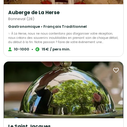
Auberge de La Herse
Bonneval (28)
Gastronomique • Français Traditionnel
✨ À La Herse, nous ne nous contentons pas d'organiser votre réception;
nous créons des souvenirs inoubliables en prenant soin de chaque détail,
du début à la fin. Notre passion ? Faire de votre événement une
célébration époustouflante qui restera gravée dans les mémoires ! 🌟 L'
10-1000
•
15€ / pers min.
Atelier Traiteur, votre expert dédié en organisation d'événements depuis
plus de 30 ans, bénéficiez d'un accompagnement personnalisé et d'une
écoute attentive à chaque étape de votre projet. Nous sommes là pour
transformer vos rêves en réalité, avec une touche de magie à chaque
moment !
Le Saint Jacques