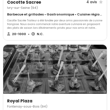
Cocotte Sacree
4 avis
Ivry-sur-Seine (94)
Barbecue et grillades • Gastronomique • Cuisine régionale
Cocotte Sacrée Traiteur a été fondée par deux amis passionnés de cuisine
française. Nous avons commencé notre aventure culinaire en proposant
des plats de saison lors d'événements privés pour nos amis et notre
famille. Forts de l'enthousiasme de nos convives, nous avons décidé de
20-1000
•
N.C.
créer notre entreprise de traiteur événementiel.
Royal Plaza
Fontenay-sous-Bois (94)