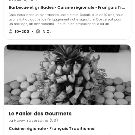
Barbecue et grillades • Cuisine régionale • Français Traditionnel
Chez nous, chaque plat raconte une histoire. Depuis plus de 10 ans, nous
avons fait du goût et de l’engagement notre signature. Que ce soit pour
un mariage, un anniversaire, une réunion professionnelle ou un
séminaire, la cuisine de l’Auberge vous accompagne pour créer des
10-200
•
N.C.
moments gourmands et conviviaux, dans toute la Normandie et l'île de
France. Nous vous proposons des menus sur mesure, alliant le meilleur
de la cuisine traditionnelle, des plats familiaux ou des saveurs exotiques,
pour s’adapter à toutes vos envies culinaires. Nous réalisons aussi, dans
notre domaine privé, L'Auberge de la comtesse, des événements "clé en
main" avec salle de réception, jardin paysager, hébergements, repas et
coordination. N'hésitez pas à consulter la fiche de notre propriété
"l'Auberge de la comtesse" à Beaubray sur 1001salles
Le Panier des Gourmets
La Haie-Traversaine (53)
Cuisine régionale • Français Traditionnel