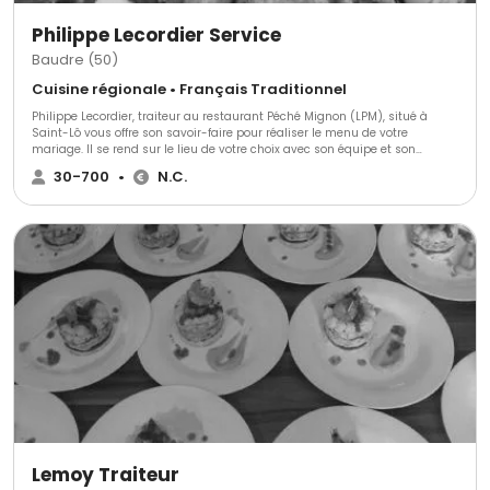
Philippe Lecordier Service
Baudre (50)
Cuisine régionale • Français Traditionnel
Philippe Lecordier, traiteur au restaurant Péché Mignon (LPM), situé à
Saint-Lô vous offre son savoir-faire pour réaliser le menu de votre
mariage. Il se rend sur le lieu de votre choix avec son équipe et son
équipement afin de vous fournir une prestation culinaire de premier choix.
30-700
•
N.C.
Afin de faciliter les préparatifs de votre repas, Philippe Lecordier traiteur
vous offrent à la location le matériel de réception tel que le linge et la
vaisselle. Si vous le souhaitez, ils peuvent également prendre en charge
l'animation et agrémenter vos soirées grâce à leur partenaire musical.
Lemoy Traiteur