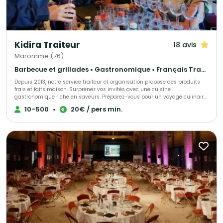
Kidira Traiteur
18 avis
Maromme (76)
Barbecue et grillades • Gastronomique • Français Traditionnel
Depuis 2013, notre service traiteur et organisation propose des produits
frais et faits maison. Surprenez vos invités avec une cuisine
gastronomique riche en saveurs. Préparez-vous pour un voyage culinaire
inoubliable.
10-500
•
20€ / pers min.