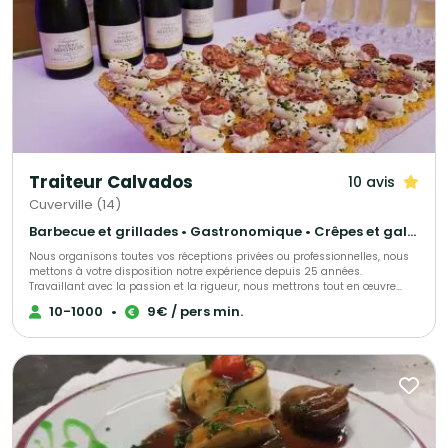
Traiteur Calvados
10 avis
Cuverville (14)
Barbecue et grillades • Gastronomique • Crêpes et galettes
Nous organisons toutes vos réceptions privées ou professionnelles, nous
mettons à votre disposition notre expérience depuis 25 années.
Travaillant avec la passion et la rigueur, nous mettrons tout en œuvre
pour faire de ce jour un moment unique et inoubliable. Nous travaillons
10-1000
•
9€ / pers min.
avec des produits d’exceptions, locaux, tout fait maison. Nous serons à
vos côtés tout au long de votre projet.