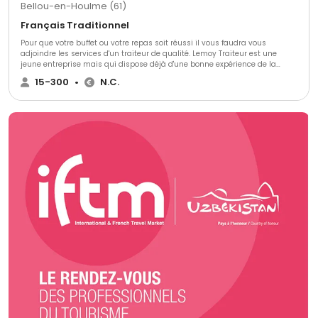
Bellou-en-Houlme (61)
Français Traditionnel
Pour que votre buffet ou votre repas soit réussi il vous faudra vous
adjoindre les services d'un traiteur de qualité. Lemoy Traiteur est une
jeune entreprise mais qui dispose déjà d'une bonne expérience de la
cuisine, puisqu'elle est composée d'un chef cuisinier ayant travaillé dans
15-300
•
N.C.
différents restaurants gastronomiques ainsi que d'un chef pâtissier de
métier qui réalise ses pâtisseries dans leur laboratoire. Fort de son
expérience dans différentes cuisines de restaurants gastronomiques, le
chef fait une cuisine raffinée se basant sur des produits frais, cultivés
dans la région et faits maison pour que votre repas, qu'importe sa forme,
soit à l'image de votre union : réussi et qui enchante tous vos invités et
vous même.