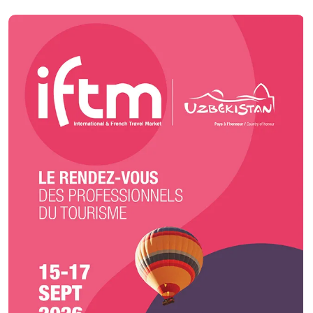
agriculteurs, distributeurs, fournisseurs et commerçants locaux à un
rayon de moins de 50Km de nos ateliers en Seine et Marne. Nos
engagements se reposent sur 3 piliers (valeurs) : 1) Écologie : Nous
travaillons avec des acteurs locaux et nos produits sont proche de chez
nous et de saison. 2) Santé : Nous créons des plateaux et des buffets
bons pour la santé en équilibre gustatif et nutritionnel. 3) Social : Nous
travaillons activement à soutenir, développer et aider l'économie local.
Peu importe que nous soyons en hiver, au printemps, en été ou à
l’automne, nous choisissons toujours pour nos clients, une sélection des
meilleurs produits d’artisans français locaux.