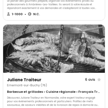
Le panier des gourmets prépare, organise vos événements privés ou
professionnels à Ambrières-Les-Vallées. Ils seront à votre écoute et
répondront exactement à vos demandes et s’adapteront à toutes vos
exigences. Ils peuvent vous livrer sur le lieu de votre choix, vous pouvez
1-1000
•
N.C.
récupérer vos plats à emporter, et ils peuvent être à vos côtés sur le lieu
que vous aurez choisi. Pour plus d’informations, contactez les, devis
gratuit.
Juliane Traiteur
6 avis
Ernemont-sur-Buchy (76)
Barbecue et grillades • Cuisine régionale • Français Traditionnel
Découvrez Juliane Traiteur en Normandie, votre expert traiteur engagé
pour vos événements professionnels et particuliers. Profitez de mets
savoureux, de saveurs inédites et de la livraison de repas à domicile ou