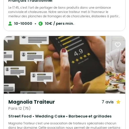
Français Traditionnel
Le 17.45, c’est l’art de partager de bons produits dans une ambiance
conviviale et chaleureuse. Notre service traiteur met à l’honneur le
meilleur des planches de fromages et de charcuteries, élaborées à partir
de produits français, locaux et soigneusement sélectionnés. Nous créons
10-10000
•
10€ / pers min.
des moments gourmands sur mesure, pour vos événements
professionnels ou privés : cocktails, anniversaires, séminaires, afterworks,
inaugurations… Chaque prestation est pensée pour être clé en main,
authentique et raffinée — avec une attention particulière portée à la
qualité, au goût et à la convivialité. Nous accompagnons nos clients de A
à Z, de la première idée à la mise en place le jour J. Notre équipe est à
votre écoute pour adapter entièrement votre devis : formats, quantités,
options, service… tout est modulable selon vos envies et vos besoins. Chez
Le 17.45, notre mission est simple : sublimer vos événements avec des
produits de caractère et une ambiance qui rassemble.
Magnolia Traiteur
7 avis
Paris 12 (75)
Street Food • Wedding Cake • Barbecue et grillades
Magnolia Traiteur c’est une association de traiteurs spécialisés chacun
dans leur domaine. Cette association nous permet de mutualiser certains