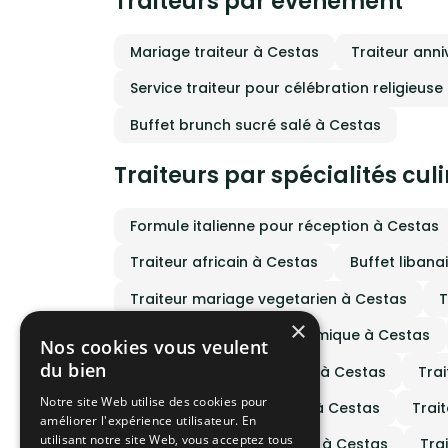
Traiteurs par événement
Mariage traiteur à Cestas
Traiteur anni
Service traiteur pour célébration religieuse
Buffet brunch sucré salé à Cestas
Traiteurs par spécialités cul
Formule italienne pour réception à Cestas
Traiteur africain à Cestas
Buffet libana
Traiteur mariage vegetarien à Cestas
T
×
Traiteur cuisine gastronomique à Cestas
Nos cookies vous veulent
du bien
Traiteur cuisine espagnol à Cestas
Trai
Notre site Web utilise des cookies pour
Traiteur cuisine mexicain à Cestas
Trai
améliorer l'expérience utilisateur. En
utilisant notre site Web, vous acceptez tous
Traiteur cuisine portugais à Cestas
Tra