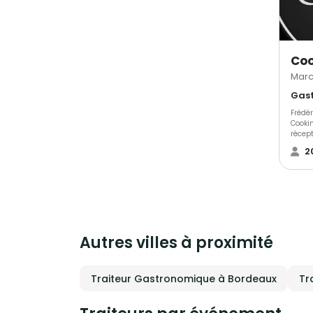
Marc
Frédé
Cooki
récept
dans l
2
répon
s’adap
Autres villes à proximité
Traiteur Gastronomique à Bordeaux
Tr