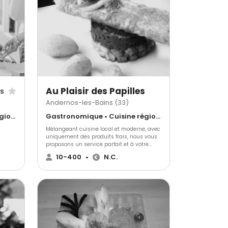
votre événement.
Au Plaisir des Papilles
is
Andernos-les-Bains (33)
Gastronomique • Cuisine régionale • Barbecue et grillades
Gastronomique • Cuisine régionale • Français Traditionnel
Mélangeant cuisine local et moderne, avec
uniquement des produits frais, nous vous
proposons un service parfait et à votre
,
image. Tous nos employés sera à votre
10-400
•
N.C.
disposition, vous pourrez profiter de leur
expérience et ils réaliseront à la perfection
votre projet selon vos demandes dans la
qualité et un service irréprochable.