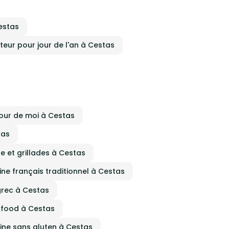
ge
celle de vos invités Unique, Conviviale, et
surtout Humaine.
s
Cestas
iteur pour jour de l'an à Cestas
le
cœur
 temps
tes,
le,
t
votre
tour de moi à Cestas
lisée
tas
e et grillades à Cestas
choix
naire
ur J.
sine français traditionnel à Cestas
ive
iteur
 grec à Cestas
 votre
r
t food à Cestas
ur un
s
sine sans gluten à Cestas