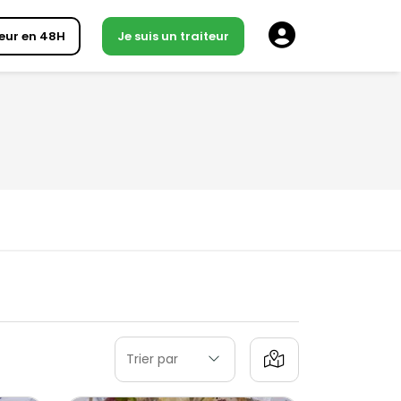
eur en 48H
Je suis un traiteur
Trier par