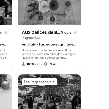
Aux Délices de Benjamin
is
3 avis
Pugnac (33)
Cuisine régionale • Barbecue et grillades • Français Traditionnel
Antillais • Barbecue et grillades • Gastronomique
ur ne
Nous organisons toutes vos réceptions
inons,
privées ou professionnelles dans la région
le des
Nouvelle Aquitaine depuis 26 ans.
ents,
Expérimentés et passionnée, nous vous
10-500
•
N.C.
îtrisée
proposant de réaliser vos plats, nous
répondrons à toutes vos demandes et
ussi
exigences. Nous utilisons des produits de
es,
qualité et saisonniers. Nous nous
adapterons à vos envies.
Éco-responsable 🌱
, du
une
r
,
ires