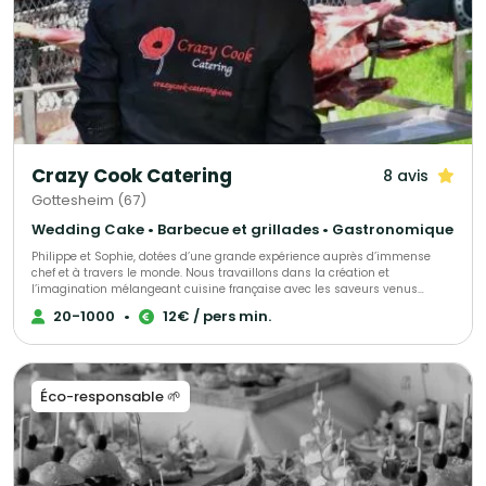
Crazy Cook Catering
8 avis
Gottesheim (67)
Wedding Cake • Barbecue et grillades • Gastronomique
Philippe et Sophie, dotées d’une grande expérience auprès d’immense
chef et à travers le monde. Nous travaillons dans la création et
l’imagination mélangeant cuisine française avec les saveurs venus
d’Asie, de la Méditerranée ou de l’Orient… Nous proposons de la cuisine
20-1000
•
12€ / pers min.
faite maison avec des produits saisonniers, locaux et de qualité, nous
travaillons sur place dans le lieu que vous aurez choisi. Nos menus sont
personnalisables et faites selon vos exigences. Vous aurez un large choix
de plats préparés en SHOW COOKING. Nous serons à vos côtés tout au
long de la réception. Que des produits sains et non venus de l’industrie.
Éco-responsable 🌱
Nous acceptons n’importe quel challenge.