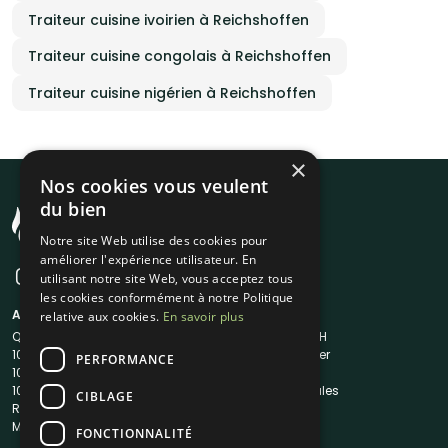
Traiteur cuisine ivoirien à Reichshoffen
Traiteur cuisine congolais à Reichshoffen
Traiteur cuisine nigérien à Reichshoffen
×
Nos cookies vous veulent
du bien
Notre site Web utilise des cookies pour
améliorer l'expérience utilisateur. En
utilisant notre site Web, vous acceptez tous
les cookies conformément à notre Politique
A propos
Liens utiles
relative aux cookies.
En savoir plus
Qui sommes-nous ?
Traiteur en 48H
1001Salles
Nous contacter
PERFORMANCE
1001Salles PRO
FAQ
1001DJ
Mentions légales
CIBLAGE
Reserverunbar
CGV
MP2
CGU
FONCTIONNALITÉ