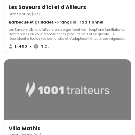
Les Saveurs d'Ici et d'Ailleurs
Strasbourg (67)
Barbecue et grillades • Français Traditionnel
Les Saveurs d'Ici et d'Ailleurs vous organisent vos réceptions familiales ou
d’entreprises en vous proposant des produits frais et de qualité. Ils
répondront à toutes vos demandes et s’adapteront à toute vos exigences.
Tout est personnalisable et fait maison. Vous pourrez découvrir les
1-400
•
N.C.
animations BBQ et ils se déplacent directement sur le lieu que vous aurez
choisi. Pour plus d’informations précises, contactez-les.
Villa Mathis