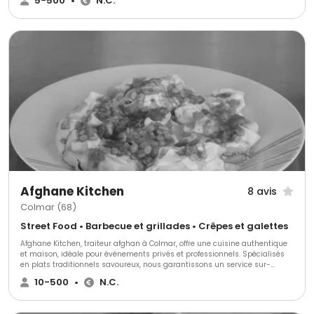
5-500
•
N.C.
Afghane Kitchen
8 avis
Colmar (68)
Street Food • Barbecue et grillades • Crêpes et galettes
Afghane Kitchen, traiteur afghan à Colmar, offre une cuisine authentique
et maison, idéale pour événements privés et professionnels. Spécialisés
en plats traditionnels savoureux, nous garantissons un service sur-
mesure et une flexibilité remarquable. Notre objectif est de transformer
10-500
•
N.C.
chaque événement en une expérience culinaire unique et mémorable.