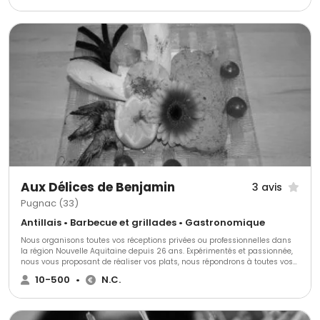
Aux Délices de Benjamin
3 avis
Pugnac (33)
Antillais • Barbecue et grillades • Gastronomique
Nous organisons toutes vos réceptions privées ou professionnelles dans
la région Nouvelle Aquitaine depuis 26 ans. Expérimentés et passionnée,
nous vous proposant de réaliser vos plats, nous répondrons à toutes vos
demandes et exigences. Nous utilisons des produits de qualité et
10-500
•
N.C.
saisonniers. Nous nous adapterons à vos envies.