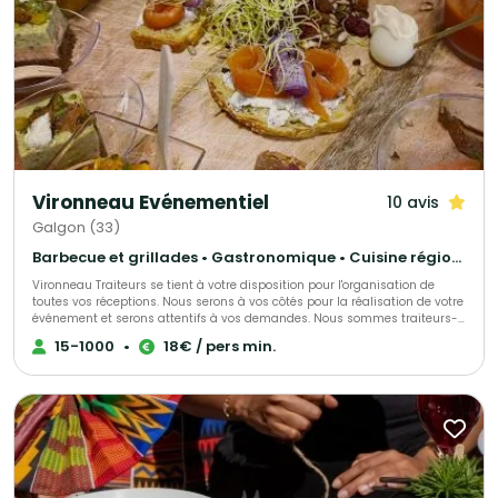
Vironneau Evénementiel
10 avis
Galgon (33)
Barbecue et grillades • Gastronomique • Cuisine régionale
Vironneau Traiteurs se tient à votre disposition pour l'organisation de
toutes vos réceptions. Nous serons à vos côtés pour la réalisation de votre
événement et serons attentifs à vos demandes. Nous sommes traiteurs-
organisateurs de réception. Notre rôle ne se limite pas à livrer des repas
15-1000
•
18€ / pers min.
ou des cocktails, nous imaginons, concevons, mettons en place, gérons de
A à Z le parfait déroulement de votre événement.