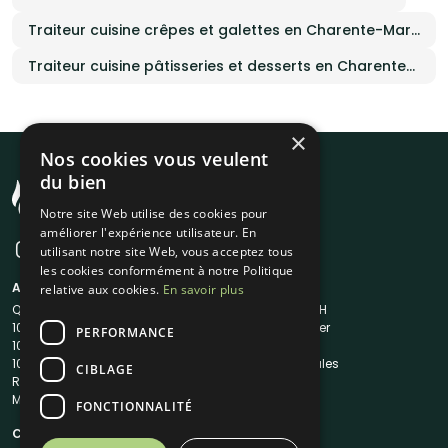
Traiteur cuisine crêpes et galettes en Charente-Maritime
Traiteur cuisine pâtisseries et desserts en Charente-Maritime
×
Nos cookies vous veulent
du bien
Notre site Web utilise des cookies pour
améliorer l'expérience utilisateur. En
utilisant notre site Web, vous acceptez tous
les cookies conformément à notre Politique
A propos
Liens utiles
relative aux cookies.
En savoir plus
Qui sommes-nous ?
Traiteur en 48H
1001Salles
Nous contacter
PERFORMANCE
1001Salles PRO
FAQ
1001DJ
Mentions légales
CIBLAGE
Reserverunbar
CGV
MP2
CGU
FONCTIONNALITÉ
Contacts