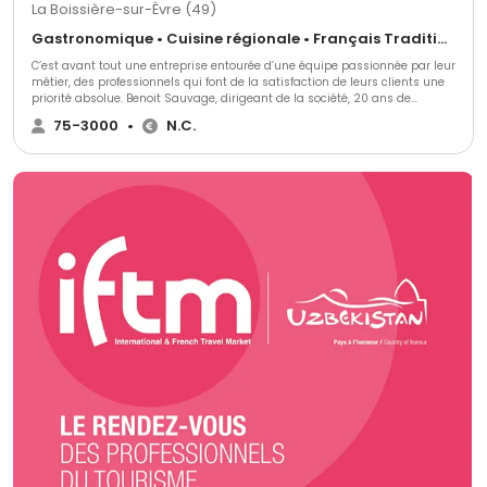
La Boissière-sur-Èvre (49)
Gastronomique • Cuisine régionale • Français Traditionnel
C’est avant tout une entreprise entourée d’une équipe passionnée par leur
métier, des professionnels qui font de la satisfaction de leurs clients une
priorité absolue. Benoit Sauvage, dirigeant de la société, 20 ans de
carrière dans l’évènement, dont 15 ans en tant que directeur de salle au
75-3000
•
N.C.
sein du Val d’Evre Traiteur, décide à l’arrêt de l’activité de cette entreprise
de créer “M Traiteur” et de mettre à profit toute son expérience. Nous vous
aidons à organiser vos événements et nous vous proposons un service
traiteur afin d'assurer un repas de qualité. Nos cocktails et repas sont
réalisés dans leur globalité par nos équipes ; produits frais arrivés bruts
et cuisinés. Les produits frais ne sont achetés qu’en fonction des
fabrications prévues.