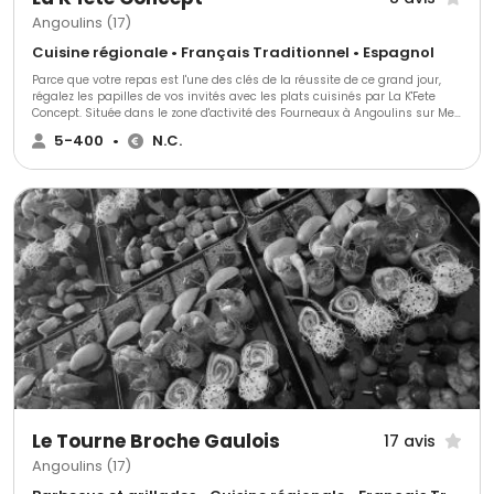
Angoulins (17)
Cuisine régionale • Français Traditionnel • Espagnol
Parce que votre repas est l'une des clés de la réussite de ce grand jour,
régalez les papilles de vos invités avec les plats cuisinés par La K'Fete
Concept. Située dans le zone d'activité des Fourneaux à Angoulins sur Mer
en Charente Maritime, cette entreprise saura répondre à vos demandes et
5-400
•
N.C.
mettra à votre disposition une équipe de professionnels qui saura vous
guider pour que tout soit parfait.
Le Tourne Broche Gaulois
17 avis
Angoulins (17)