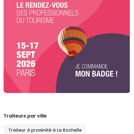
à la hauteur de vos attentes le jour J. Une prise en charge globale et
attentive Une fois le projet validé, Maison K Traiteur Event prend
entièrement les rênes de votre événement. Décoration, logistique,
personnel de service, coordination sur place : tout est pensé et maîtrisé.
Pour un service encore plus attentionné, nous proposons également les
repas des prestataires (photographes, nounous, équipes techniques…),
afin que chacun bénéficie d’une prise en charge optimale. Le jour de votre
événement, notre équipe est présente à vos côtés pour assurer un
déroulement parfait, dans les moindres détails.
Traiteurs par ville
Traiteur à proximité à La Rochelle