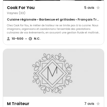
Cook For You
5 avis
Vayres (33)
Cuisine régionale • Barbecue et grillades • Français Traditionnel
Chez Cook For You, le métier de traiteur ne se limite pas à la cuisine. Nous
imaginons, organisons et coordonnons l’ensemble des prestations
culinaires de vos événements, en assurant une gestion fluide et maîtrisée
à chaque étape. Forts de plus de 15 ans d’expérience, nous
10-500
•
N.C.
accompagnons aussi bien les particuliers que les entreprises,
collectivités et institutions, pour des événements privés ou professionnels,
du cocktail au repas assis. Notre approche repose sur une cuisine
maison, des formats entièrement sur mesure, et une organisation
rigoureuse, pensée pour s’adapter aux contraintes techniques,
logistiques, budgétaires ou protocolaires de chaque projet. Mariages,
réceptions privées, événements d’entreprise ou institutionnels : notre
équipe expérimentée anticipe, ajuste et pilote le service le jour J, afin de
garantir le bon déroulement de votre événement et la sérénité de vos
invités.
M Traiteur
7 avis