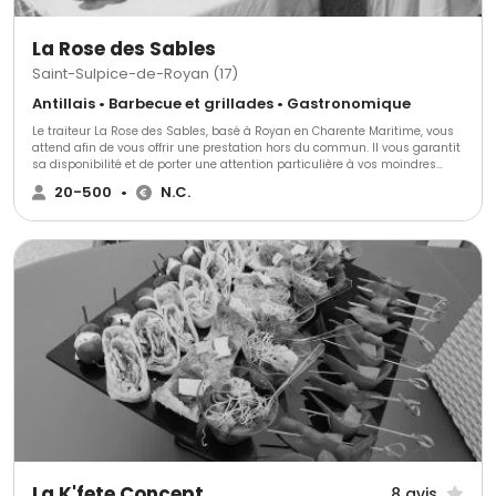
La Rose des Sables
Saint-Sulpice-de-Royan (17)
Antillais • Barbecue et grillades • Gastronomique
Le traiteur La Rose des Sables, basé à Royan en Charente Maritime, vous
attend afin de vous offrir une prestation hors du commun. Il vous garantit
sa disponibilité et de porter une attention particulière à vos moindres
désirs de réception.La Rose des Sables vous propose sa nourriture
20-500
•
N.C.
extraordinaire, mais aussi de s'occuper de l'organisation générale de votre
mariage, ainsi que de la décoration et du service en salle, tout en vous
donnant la possibilité de louer la vaisselle et le matériel de réception.
La K'fete Concept
8 avis