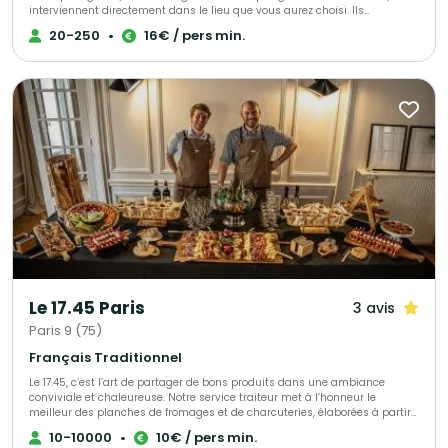
interviennent directement dans le lieu que vous aurez choisi. Ils
proposent un large choix de produits.
20-250
•
16€ / pers min.
Le 17.45 Paris
3 avis
Paris 9 (75)
Français Traditionnel
Le 17.45, c’est l’art de partager de bons produits dans une ambiance
conviviale et chaleureuse. Notre service traiteur met à l’honneur le
meilleur des planches de fromages et de charcuteries, élaborées à partir
de produits français, locaux et soigneusement sélectionnés. Nous créons
10-10000
•
10€ / pers min.
des moments gourmands sur mesure, pour vos événements