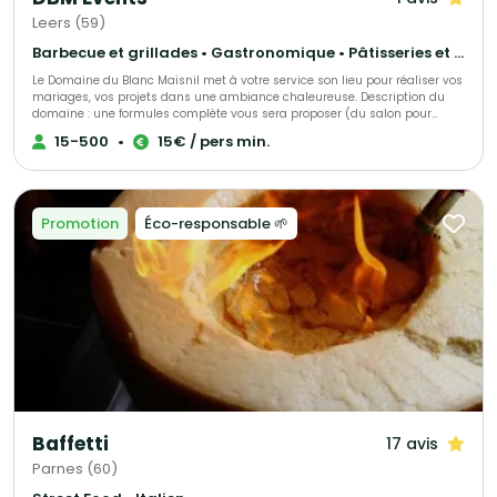
Leers (59)
Barbecue et grillades • Gastronomique • Pâtisseries et desserts
Le Domaine du Blanc Maisnil met à votre service son lieu pour réaliser vos
mariages, vos projets dans une ambiance chaleureuse. Description du
domaine : une formules complète vous sera proposer (du salon pour
accueillir vos invités au dancefloor…), un jardin (1200 m², 220 convives
15-500
•
15€ / pers min.
max), une salle plus intimiste (50 convives max), salle fermée (65
convives max). Endroit fabuleux et chic pour le jour le plus important de
votre vie.
Promotion
Éco-responsable 🌱
Baffetti
17 avis
Parnes (60)