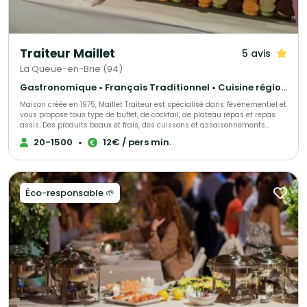
Traiteur Maillet
5 avis
La Queue-en-Brie (94)
Gastronomique • Français Traditionnel • Cuisine régionale
Maison créée en 1975, Maillet Traiteur est spécialisé dans l'évènementiel et
vous propose tous type de buffet, de cocktail, de plateau repas et repas
assis. Des produits beaux et frais, des cuissons et assaisonnements
adaptés, le tout fait maison par notre chef de cuisine expérimenté!
20-1500
•
12€ / pers min.
Recettes élégantes, parfois oubliées et souvent surprenantes, toujours
très savoureuses, Maillet Traiteur associe passion pour la restauration
gastronomique, mais aussi l'expérience de professionnels de
l'organisation de réception.
Éco-responsable 🌱