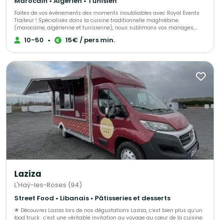
Marocain • Algérien • Tunisien
Faites de vos événements des moments inoubliables avec Royal Events
Traiteur ! ​Spécialisés dans la cuisine traditionnelle maghrébine
(marocaine, algérienne et tunisienne), nous sublimons vos mariages,
fiançailles, henné et grands repas de famille. ​Pour toute demande de
10-50
•
15€ / pers min.
réservation, merci de nous contacter en précisant : ​Le nombre d'invités ​Le
lieu de la réception ​Le menu souhaité (si vous en avez déjà un en tête) ​
Confiez-nous vos réceptions pour régaler vos convives avec des saveurs
authentiques !
Laziza
L'Haÿ-les-Roses (94)
Street Food • Libanais • Pâtisseries et desserts
🌟 Découvrez Laziza lors de nos dégustations Laziza, c’est bien plus qu’un
food truck : c’est une véritable invitation au voyage au cœur de la cuisine