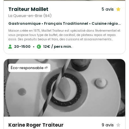
Traiteur Maillet
5 avis
La Queue-en-Brie (94)
Gastronomique • Français Traditionnel • Cuisine régionale
Maison créée en 1975, Maillet Traiteur est spécialisé dans l'évènementiel et
vous propose tous type de buffet, de cocktail, de plateau repas et repas
assis. Des produits beaux et frais, des cuissons et assaisonnements
adaptés, le tout fait maison par notre chef de cuisine expérimenté!
20-1500
•
12€ / pers min.
Recettes élégantes, parfois oubliées et souvent surprenantes, toujours
très savoureuses, Maillet Traiteur associe passion pour la restauration
gastronomique, mais aussi l'expérience de professionnels de
l'organisation de réception.
Éco-responsable 🌱
Karine Roger Traiteur
9 avis