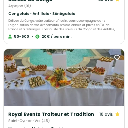
Arpajon (91)
Congolais • Antillais • Sénégalais
Délices du Congo, votre traiteur africain, vous accompagne dans
l’organisation de vos événements professionnels et privés en Île-de-
France et à l’étranger. Spécialiste des saveurs du Congo et des Antilles,
nous mettons également à l’honneur les délices culinaires de toute
50-600
•
20€ / pers min.
l’Afrique. Notre objectif : faire de votre projet une réussite totale, en vous
offrant une expérience gastronomique authentique et unique. Nos
prestations incluent : - La livraison de nos spécialités congolaises
directement à domicile. - L'animation d'ateliers culinaires, adaptés aux
amateurs comme aux experts. - Des services sur mesure dédiés aux
entreprises. Faites appel à Délices du Congo pour un voyage gustatif
inoubliable aux saveurs africaines.
Royal Events Traiteur et Tradition
10 avis
Saint-Cyr-en-Val (45)