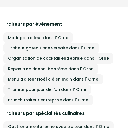
convivialité, idéal pour les séjours en gîte. - Service de location
de vaisselle pour vos événements, permettant de sublimer vos
réceptions. J'accompagne également les petites entreprises
dans l'organisation de leurs moments professionnels : repas
d'équipe, célébrations de départ en retraite, réunions ou tout
Traiteurs par événement
type d'événements d'entreprise. Chaque prestation est créée
sur mesure pour favoriser les échanges et renforcer les liens.
La Table Confidentielle intervient dans l'Orne et ses environs.
Mariage traiteur dans l' Orne
Créez des souvenirs uniques autour d’une table qui ne se
limite pas à un simple repas, mais devient un véritable lieu de
partage et d’émotion.
Traiteur gateau anniversaire dans l' Orne
Organisation de cocktail entreprise dans l' Orne
Repas traditionnel baptême dans l' Orne
Menu traiteur Noël clé en main dans l' Orne
Traiteur pour jour de l'an dans l' Orne
Brunch traiteur entreprise dans l' Orne
Traiteurs par spécialités culinaires
Gastronomie italienne avec traiteur dans l' Orne