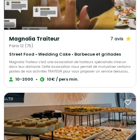
2025 (Tour Eiffel). 🎉 Événements Mariages, entreprises, événements
privés, culturels et institutionnels. 📍 Paris & Île-de-France 📩 Devis sur
mesure sur demande
Magnolia Traiteur
7 avis
Paris 12 (75)
Street Food • Wedding Cake • Barbecue et grillades
Magnolia Traiteur c’est une association de traiteurs spécialisés chacun
dans leur domaine. Cette association nous permet de mutualiser certains
postes de nos activités TRAITEUR pour vous proposer un service beaucoup
plus performant à tous les niveaux, LES AVANTAGES pour mieux vous
10-2000
•
10€ / pers min.
servir : - Un standard commun pour une réponse immédiate à vos
demandes de devis - Des partenaires sélectionnés qui pourront répondre
à toutes vos demandes complémentaires sur le devis « multi-choix » que
nous vous enverrons. - Une qualité de produits irréprochables (consulter
les centaines d’avis de nos clients sur Magnolia Traiteur) - Les achats de
matières premières de base mutualisées pour des coûts optimisés sur
nos devis - Des frais de publicité partagés pour descendre nos charges
fixes et vous proposer les meilleurs tarifs. - Une offre plus large avec un
seul interlocuteur « Magnolia Traiteur» - Des devis complet avec grâce à
nos partenaires « complémentaires » et spécialistes de l’événementiel,
avec toutes les options en complément que vous désirerez comme : Un
lieu, du matériel de location, de la sonorisation, du personnel de service,
un DJ, un photobooth, une location de verre, des jeux de lumières, etc… - Et