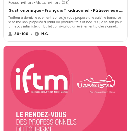
Fessanvilliers-Mattanvilliers (28)
Gastronomique • Français Traditionnel • Pâtisseries et desserts
Traiteur à domicile et en entreprise, je vous propose une cuisine française
faite maison, préparée à partir de produits frais et locaux. Que ce soit pour
un repas intimiste, un buffet convivial ou un événement professionnel,
j’imagine des menus sur mesure qui allient authenticité et gourmandise.
30-100
•
N.C.
Mon objectif : vous offrir une expérience culinaire de qualité, du choix des
produits jusqu’au service, pour que vos moments soient inoubliables.