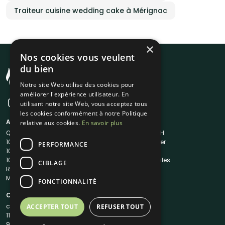
Traiteur cuisine wedding cake à Mérignac
×
Nos cookies vous veulent
du bien
Notre site Web utilise des cookies pour
améliorer l'expérience utilisateur. En
utilisant notre site Web, vous acceptez tous
les cookies conformément à notre Politique
A propos
Liens utiles
relative aux cookies.
En savoir plus
Qui sommes-nous ?
Traiteur en 48H
1001Salles
Nous contacter
PERFORMANCE
1001Salles PRO
FAQ
1001DJ
Mentions légales
CIBLAGE
Reserverunbar
CGV
MP2
CGU
FONCTIONNALITÉ
Contacts
contact@1001traiteurs.com
ACCEPTER TOUT
REFUSER TOUT
11 Rue Maurice Grandcoing
94200 Ivry-sur-Seine