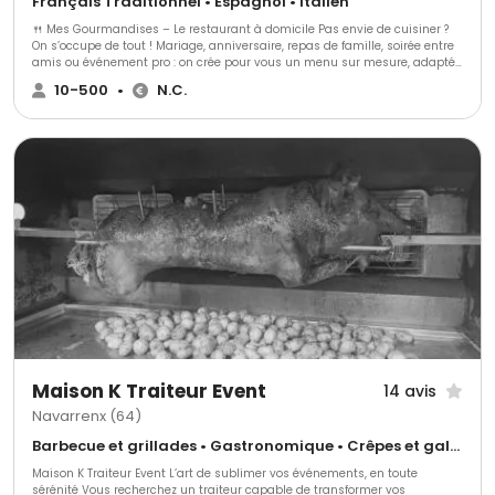
Français Traditionnel • Espagnol • Italien
🍴 Mes Gourmandises – Le restaurant à domicile Pas envie de cuisiner ?
On s’occupe de tout ! Mariage, anniversaire, repas de famille, soirée entre
amis ou événement pro : on crée pour vous un menu sur mesure, adapté
à vos goûts et à votre budget. 👉 Buffets, cocktails dînatoires, plateaux-
10-500
•
N.C.
repas, menus servis à table… 👉 Cuisine française & saveurs du monde 🌍
👉 Options végétariennes, véganes et sans allergènes Avec plus de 10 ans
d’expérience, Barbara et son équipe vous garantissent une soirée sans
stress et 100 % plaisir. On se déplace partout en Gironde et alentours. 📞
Réservez dès aujourd’hui et profitez pleinement de vos invités !
Maison K Traiteur Event
14 avis
Navarrenx (64)
Barbecue et grillades • Gastronomique • Crêpes et galettes
Maison K Traiteur Event L’art de sublimer vos événements, en toute
sérénité Vous recherchez un traiteur capable de transformer vos