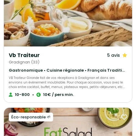
Vb Traiteur
5 avis
Gradignan (33)
Gastronomique • Cuisine régionale • Français Traditionnel
VB Traiteur Gironde fait de vos réceptions à Gradignan et dans ses
environs un événement inoubliable. Pour chaque occasion, vous avez le
choix entre cocktail, buffet, menus, plateaux repas, petits-déjeuners, etc.
Toute demande peut être personnalisable. Tous nos produits sont fait
10-800
•
10€ / pers min.
maison, nous travaillons avec des fournisseurs locaux et nous favorisons
les produits de saisons. Nous faisons des évènements pour particuliers
ou professionnels et nous mettons tout en œuvre pour répondre à vos
attentes. Nous organisons Mariage, Anniversaire, Baptême, Repas
d'Entreprise, Séminaire, Congrès, Gala et bien d'autres.
Éco-responsable 🌱