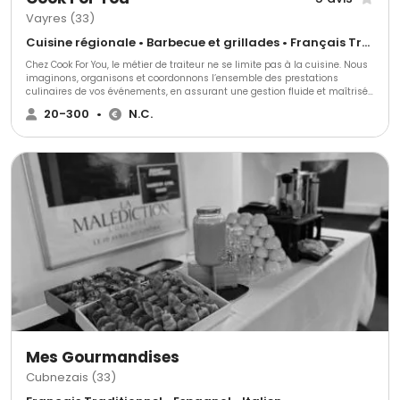
Vayres (33)
Cuisine régionale • Barbecue et grillades • Français Traditionnel
Chez Cook For You, le métier de traiteur ne se limite pas à la cuisine. Nous
imaginons, organisons et coordonnons l’ensemble des prestations
culinaires de vos événements, en assurant une gestion fluide et maîtrisée
à chaque étape. Forts de plus de 15 ans d’expérience, nous
20-300
•
N.C.
accompagnons aussi bien les particuliers que les entreprises,
collectivités et institutions, pour des événements privés ou professionnels,
du cocktail au repas assis. Notre approche repose sur une cuisine
maison, des formats entièrement sur mesure, et une organisation
rigoureuse, pensée pour s’adapter aux contraintes techniques,
logistiques, budgétaires ou protocolaires de chaque projet. Mariages,
réceptions privées, événements d’entreprise ou institutionnels : notre
équipe expérimentée anticipe, ajuste et pilote le service le jour J, afin de
garantir le bon déroulement de votre événement et la sérénité de vos
invités.
Mes Gourmandises
Cubnezais (33)