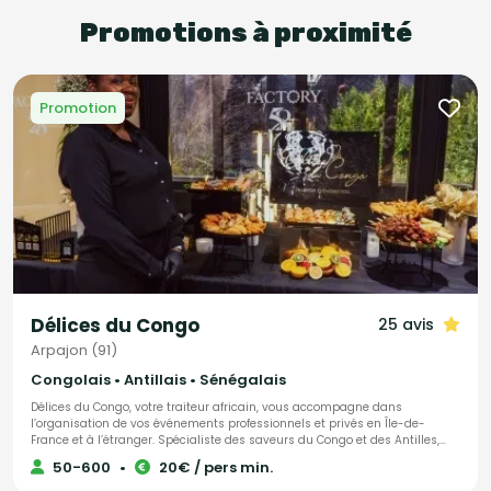
Promotions à proximité
Promotion
Délices du Congo
25 avis
Arpajon (91)
Congolais • Antillais • Sénégalais
Délices du Congo, votre traiteur africain, vous accompagne dans
l’organisation de vos événements professionnels et privés en Île-de-
France et à l’étranger. Spécialiste des saveurs du Congo et des Antilles,
nous mettons également à l’honneur les délices culinaires de toute
50-600
•
20€ / pers min.
l’Afrique. Notre objectif : faire de votre projet une réussite totale, en vous
offrant une expérience gastronomique authentique et unique. Nos