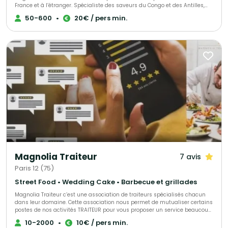
France et à l’étranger. Spécialiste des saveurs du Congo et des Antilles,
nous mettons également à l’honneur les délices culinaires de toute
50-600
•
20€ / pers min.
l’Afrique. Notre objectif : faire de votre projet une réussite totale, en vous
offrant une expérience gastronomique authentique et unique. Nos
prestations incluent : - La livraison de nos spécialités congolaises
directement à domicile. - L'animation d'ateliers culinaires, adaptés aux
amateurs comme aux experts. - Des services sur mesure dédiés aux
entreprises. Faites appel à Délices du Congo pour un voyage gustatif
inoubliable aux saveurs africaines.
Magnolia Traiteur
7 avis
Paris 12 (75)
Street Food • Wedding Cake • Barbecue et grillades
Magnolia Traiteur c’est une association de traiteurs spécialisés chacun
dans leur domaine. Cette association nous permet de mutualiser certains
postes de nos activités TRAITEUR pour vous proposer un service beaucoup
plus performant à tous les niveaux, LES AVANTAGES pour mieux vous
10-2000
•
10€ / pers min.
servir : - Un standard commun pour une réponse immédiate à vos