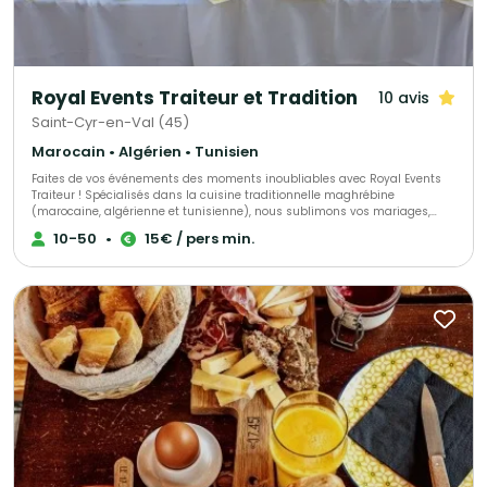
Royal Events Traiteur et Tradition
10 avis
Saint-Cyr-en-Val (45)
Marocain • Algérien • Tunisien
Faites de vos événements des moments inoubliables avec Royal Events
Traiteur ! ​Spécialisés dans la cuisine traditionnelle maghrébine
(marocaine, algérienne et tunisienne), nous sublimons vos mariages,
fiançailles, henné et grands repas de famille. ​Pour toute demande de
10-50
•
15€ / pers min.
réservation, merci de nous contacter en précisant : ​Le nombre d'invités ​Le
lieu de la réception ​Le menu souhaité (si vous en avez déjà un en tête) ​
Confiez-nous vos réceptions pour régaler vos convives avec des saveurs
authentiques !