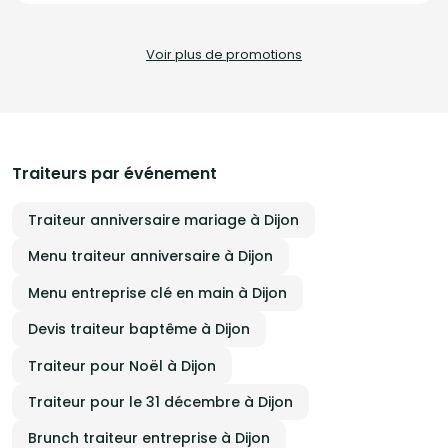
prestations incluent : - La livraison de nos spécialités congolaises
directement à domicile. - L'animation d'ateliers culinaires, adaptés aux
amateurs comme aux experts. - Des services sur mesure dédiés aux
Voir plus de promotions
entreprises. Faites appel à Délices du Congo pour un voyage gustatif
inoubliable aux saveurs africaines.
Traiteurs par événement
Traiteur anniversaire mariage à Dijon
Menu traiteur anniversaire à Dijon
Menu entreprise clé en main à Dijon
Devis traiteur baptême à Dijon
Traiteur pour Noël à Dijon
Traiteur pour le 31 décembre à Dijon
Brunch traiteur entreprise à Dijon