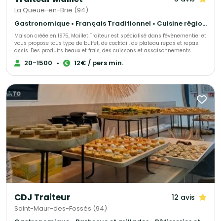
chaque instant en une expérience inoubliable, grâce à une offre
savoureuse et une ambiance où le partage est au cœur. Faites confiance
La Queue-en-Brie (94)
à notre expertise pour créer des moments qui vous ressemblent et
marquer vos invités.
Gastronomique • Français Traditionnel • Cuisine régionale
Maison créée en 1975, Maillet Traiteur est spécialisé dans l'évènementiel et
vous propose tous type de buffet, de cocktail, de plateau repas et repas
assis. Des produits beaux et frais, des cuissons et assaisonnements
adaptés, le tout fait maison par notre chef de cuisine expérimenté!
20-1500
•
12€ / pers min.
Recettes élégantes, parfois oubliées et souvent surprenantes, toujours
très savoureuses, Maillet Traiteur associe passion pour la restauration
gastronomique, mais aussi l'expérience de professionnels de
l'organisation de réception.
CDJ Traiteur
12 avis
Saint-Maur-des-Fossés (94)