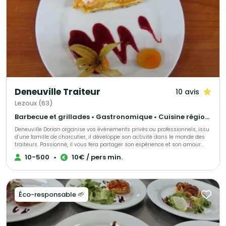
Deneuville Traiteur
10 avis
Lezoux (63)
Barbecue et grillades • Gastronomique • Cuisine régionale
Deneuville Dorian organise vos événements privés ou professionnels, issu
d’une famille de charcutier, il développe son activité dans le monde des
traiteurs. Passionné, il vous fera partager son expérience et son amour
des produits locaux. Réputé et reconnu, il réalisera votre événement à la
10-500
•
10€ / pers min.
perfection selon vos demandes et vos exigences.
Éco-responsable 🌱