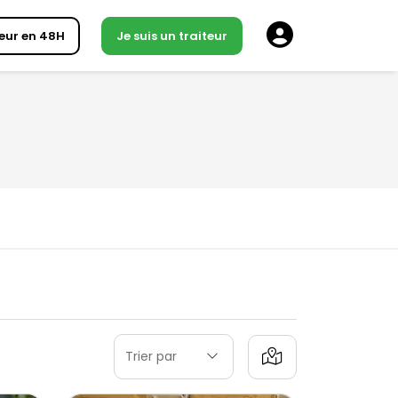
eur en 48H
Je suis un traiteur
Trier par