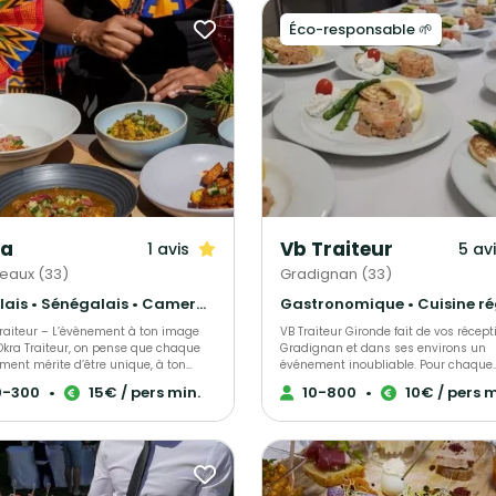
Éco-responsable 🌱
ra
Vb Traiteur
1 avis
5 av
eaux (33)
Gradignan (33)
Antillais • Sénégalais • Camerounais
Traiteur – L’évènement à ton image
VB Traiteur Gironde fait de vos récept
Okra Traiteur, on pense que chaque
Gradignan et dans ses environs un
ment mérite d’être unique, à ton
événement inoubliable. Pour chaque
. On t’accompagne dans toutes tes
occasion, vous avez le choix entre coc
0-300
•
15€ / pers min.
10-800
•
10€ / pers m
s pour créer un moment sur mesure,
buffet, menus, plateaux repas, petits
 de saveurs et de bonne humeur.
déjeuners, etc. Toute demande peut ê
e, anniversaire, soirée entre amis ou
personnalisable. Tous nos produits sont
ment d’entreprise — on s’adapte à
fait maison, nous travaillons avec de
 Notre équipe est à ton écoute pour
fournisseurs locaux et nous favorison
ner ensemble le menu parfait, avec
produits de saisons. Nous faisons des