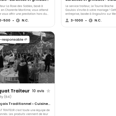
iteur La Rose des Sables, basé à
Le service traiteur, Le Tourne Broche
 en Charente Maritime, vous attend
Gaulois s'invite à votre mariage ! Cet
e vous offrir une prestation hors du
entreprise, basée à Angoulins sur Me
. Il vous garantit sa disponibilité
Charente Maritime, vous propose des
0-500
•
N.C.
3-1000
•
N.C.
porter une attention particulière à
prestations événementielles pour rav
oindres désirs de réception.La Rose
palais et ceux de vos invités le grand
ables vous propose sa nourriture
venu.
rdinaire, mais aussi de s'occuper de
nisation générale de votre mariage,
-responsable 🌱
que de la décoration et du service en
 tout en vous donnant la possibilité
er la vaisselle et le matériel de
ion.
uat Traiteur
10 avis
ty (64)
Français Traditionnel • Cuisine régionale • Gastronomique
T TRAITEUR c’est toute une équipe de
nnés. Les produits viennent de leur