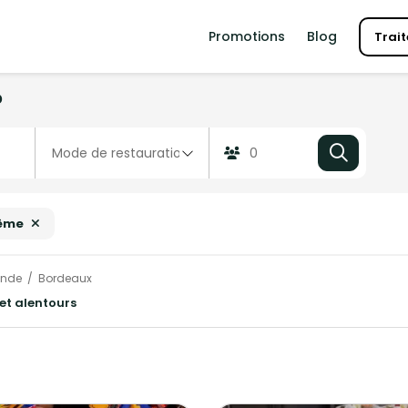
Promotions
Blog
Trait
?
ême
onde
Bordeaux
et alentours