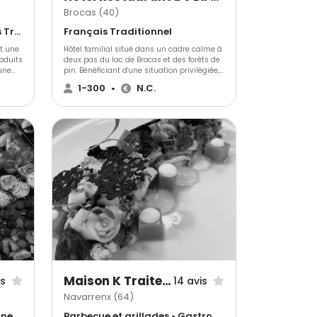
Brocas (40)
Cuisine régionale • Français Traditionnel • Wedding Cake
Français Traditionnel
t une
Hôtel familial situé dans un cadre calme à
oduits
deux pas du lac de Brocas et des forêts de
 une
pin. Bénéficiant d'une situation privilégiée,
l'hôtel constitue le point de départ idéal
1-300
•
N.C.
chons
pour partir à la découverte des Landes.
s
 dans
Maison K Traiteur Event
is
14 avis
Navarrenx (64)
Barbecue et grillades • Cuisine régionale • Français Traditionnel
Barbecue et grillades • Gastronomique • Crêpes et galettes