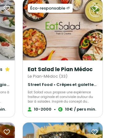
Éco-responsable 🌱
Eat Salad le Pian Médoc
is
Le Pian-Médoc (33)
Gastronomique • Cuisine régionale • Français Traditionnel
Street Food • Crêpes et galettes • Pâtisseries et desserts
ions à
Eat Salad vous propose une expérience
traiteur originale et conviviale autour du
bar à salades. Inspiré du concept du
ktail,
restaurant, notre service traiteur permet à
in.
10-2000
•
10€ / pers min.
-
vos invités de composer leur salade sur
tre
mesure à partir d’ingrédients frais et
variés. Nous intervenons pour tous types
s
d’événements : congrès, événements
s les
d’entreprise, séminaires, anniversaires,
mariages, événements associatifs ou