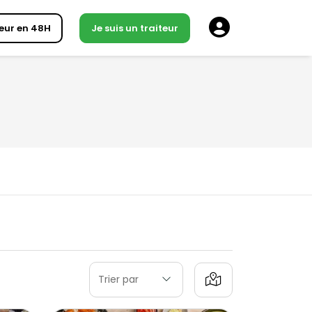
eur en 48H
Je suis un traiteur
Trier par