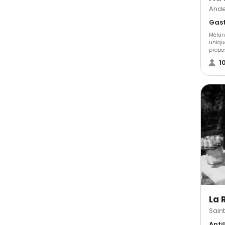
Ande
Mélan
uniqu
propos
image
1
dispos
expéri
votre
qualit
La 
Sain