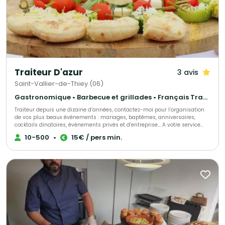
Traiteur D'azur
3 avis
Saint-Vallier-de-Thiey (06)
Gastronomique • Barbecue et grillades • Français Traditionnel
Traiteur depuis une dizaine d’années, contactez-moi pour l’organisation
de vos plus beaux événements : mariages, baptêmes, anniversaires,
cocktails dinatoires, événements privés et d’entreprise… A votre service
pour la réussite de votre événement Ensemble nous élaborerons une
10-500
•
15€ / pers min.
sélection de votre choix parmi nos assortiments de pièces cocktails, nos
ateliers culinaires (foie gras poêlé, mini burgers pour les enfants,
plancha), nos pâtisseries,… Nous choisir, c’est la garantie d’un travail
soigné, sur mesure et artisanal. Possibilité de service tout compris
(serveurs professionnels…).