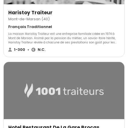
Haristoy Traiteur
Mont-de-Marsan (40)
Français Traditionnel
La maison Haristoy Traiteur est une entreprise familiale créée en 1974 à
Mont de Marsan. Animé par la passion du métier, un savoir-faire hérité,
Haristoy Traiteur révèle à chacune de ses prestations son goût pour les
bonnes choses et son envie de les faire partager avec professionnalisme
1-300
•
N.C.
et générosité.
Hotel Restaurant De La Gare Brocas