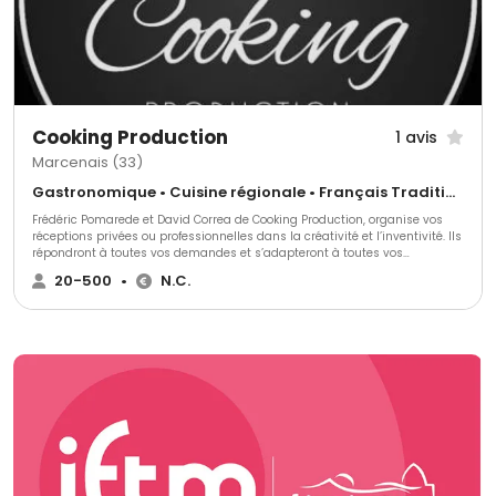
Cooking Production
1 avis
Marcenais (33)
Gastronomique • Cuisine régionale • Français Traditionnel
Frédéric Pomarede et David Correa de Cooking Production, organise vos
réceptions privées ou professionnelles dans la créativité et l’inventivité. Ils
répondront à toutes vos demandes et s’adapteront à toutes vos
exigences.
20-500
•
N.C.