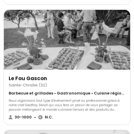
nombreuses Maisons étoilées, ainsi que tout autour du monde, Il propose
des plats audacieux. Delphine, quant à elle, est wedding planner et a
travaillé en tant qu’organisatrice d’événements internationaux. Son
savoir-faire va garantir un événement sans faille. Une équipe de maîtres
d’hôtels, de serveurs et de cuisiniers prêt à partager leur passion avec
vous et vos convives en toute convivialité. Le but ? Rendre l’expérience et
celle de vos invités Unique, Conviviale, et surtout Humaine.
Le Fou Gascon
Sainte-Christie (32)
Barbecue et grillades • Gastronomique • Cuisine régionale
Nous organisons tout type d’événement privé ou professionnel grâce à
notre chef Geoffroy Sénat qui vous fera un plaisir de vous partager sa
passion mélangeant le monde culinaire Gersois et des produits du
monde entier. Nous répondrons et nous nous adapterons à toutes vos
30-1000
•
N.C.
exigences.