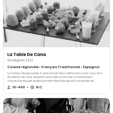
La Table De Cana
Gradignan (33)
Cuisine régionale • Français Traditionnel • Espagnol
Le Traiteur Responsable A votre écoute Nous définissons avec vous tous
les détails de votre réception pourcréer ensemble un événement
unique.Une équipe professionnelle Notre équipe est composée de
professionnels de la restauration accomplis, motivés par l'insertion de
10-400
•
N.C.
personnes en difficultés et entièrement engagés dans la maîtrise de la
qualité.Nos compétencesNous intervenons sur toutes les gammes et pour
tous les types de prestations, de quelques convives à plusieurs centaines.
Repas, cocktails, buffets, petits-déjeuners, plateaux-repas, hébergement?
Développement durableNous sommes engagés dans une démarche
environnementalepour toutes nos prestations et la marche de notre hôtel.