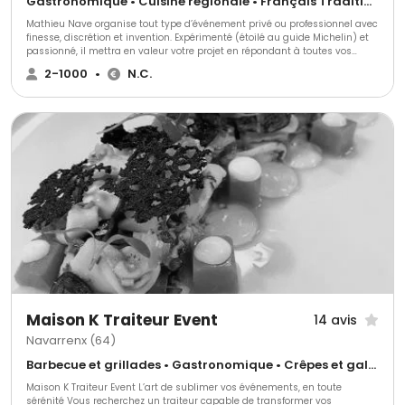
Gastronomique • Cuisine régionale • Français Traditionnel
Mathieu Nave organise tout type d’événement privé ou professionnel avec
finesse, discrétion et invention. Expérimenté (étoilé au guide Michelin) et
passionné, il mettra en valeur votre projet en répondant à toutes vos
attentes et exigences. En 2009, il crée la société Délices en cuisine dans la
2-1000
•
N.C.
région Paloise. Son seul but est de trouver votre satisfaction et votre
bonheur et de faire de votre réception un véritable succès.
Maison K Traiteur Event
14 avis
Navarrenx (64)
Barbecue et grillades • Gastronomique • Crêpes et galettes
Maison K Traiteur Event L’art de sublimer vos événements, en toute
sérénité Vous recherchez un traiteur capable de transformer vos