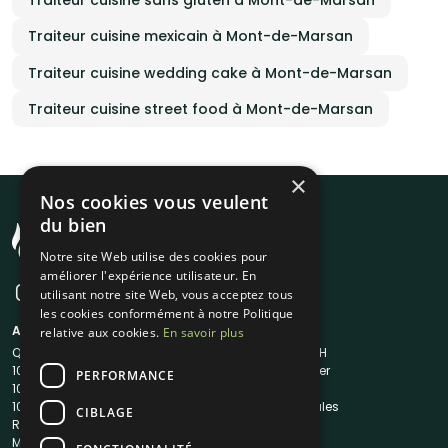
Traiteur cuisine mexicain à Mont-de-Marsan
Traiteur cuisine wedding cake à Mont-de-Marsan
Traiteur cuisine street food à Mont-de-Marsan
×
Nos cookies vous veulent
du bien
Notre site Web utilise des cookies pour
améliorer l'expérience utilisateur. En
utilisant notre site Web, vous acceptez tous
les cookies conformément à notre Politique
A propos
Liens utiles
relative aux cookies.
En savoir plus
Qui sommes-nous ?
Traiteur en 48H
1001Salles
Nous contacter
PERFORMANCE
1001Salles PRO
FAQ
1001DJ
Mentions légales
CIBLAGE
Reserverunbar
CGV
MP2
CGU