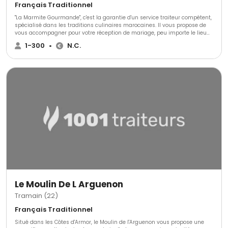
Français Traditionnel
"La Marmite Gourmande", c'est la garantie d'un service traiteur compétent,
spécialisé dans les traditions culinaires marocaines. Il vous propose de
vous accompagner pour votre réception de mariage, peu importe le lieu
de réception. Un véritable traiteur nomade qui épatera vos convives et
1-300
•
N.C.
fera de votre banquet un événement inoubliable.Vous retrouverez dans
votre assiette les incomparables saveurs épicées du Maroc, une cuisine à
la fois moderne et traditionnelle. Une véritable animation culinaire
également grâce aux tajines préparés sur tous types de terrains au
dessus de braseros.
Le Moulin De L Arguenon
Tramain (22)
Français Traditionnel
Situé dans les Côtes d'Armor, le Moulin de l'Arguenon vous propose une