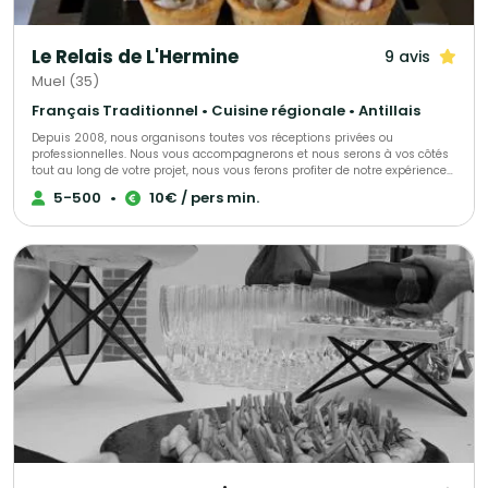
Le Relais de L'Hermine
9 avis
Muel (35)
Français Traditionnel • Cuisine régionale • Antillais
Depuis 2008, nous organisons toutes vos réceptions privées ou
professionnelles. Nous vous accompagnerons et nous serons à vos côtés
tout au long de votre projet, nous vous ferons profiter de notre expérience
et de notre passion. Nous pouvons nous déplacer directement chez vous
5-500
•
10€ / pers min.
ou dans le lieu que vous aurez choisi. Possibilité de privatiser nos salles.
Pour plus d’informations veuillez nous contacter.