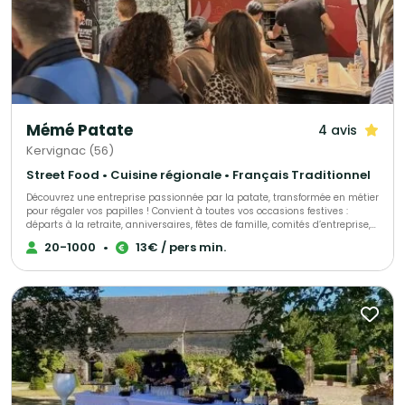
Mémé Patate
4 avis
Kervignac (56)
Street Food • Cuisine régionale • Français Traditionnel
Découvrez une entreprise passionnée par la patate, transformée en métier
pour régaler vos papilles ! Convient à toutes vos occasions festives :
départs à la retraite, anniversaires, fêtes de famille, comités d’entreprise,
trocs et puces, kermesses, retours de mariage, et bien d’autres moments
20-1000
•
13€ / pers min.
de partage. Spécialisés en restauration traditionnelle, nous préparons des
patates généreusement garnies avec des produits locaux de qualité,
soigneusement sélectionnés. Dégustez une cuisine conviviale, savoureuse
et chaleureuse, directement chez vous ou dans vos locaux professionnels.
Faites confiance à notre expertise pour une organisation clé en main : de
la préparation au service, nous nous chargeons de tout. Vous n’aurez qu’à
savourer l’instant ! Nos prestations, authentiques et gourmandes, sont
servies avec amour par Mémé, dans une ambiance conviviale et
réconfortante. Nous sommes à votre écoute pour créer des événements
sur mesure, simples, savoureux et sans stress. Votre traiteur local de
confiance pour une expérience gustative unique et mémorable.